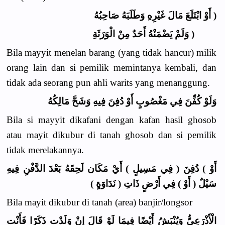
( أَوْ ابْتَلَعَ مَالَ غَيْرِهِ وَطَلَبَهُ صَاحِبُهُ
( وَلَمْ يَضْمَنْهُ أَحَدٌ مِنْ الْوَرَثَةِ
Bila mayyit menelan barang (yang tidak hancur) milik
orang lain dan si pemilik memintanya kembali, dan
tidak ada seorang pun ahli warits yang menanggung.
وَلَوْ كُفِّنَ فِي مَغْصُوبٍ أَوْ دُفِنَ فِيهِ وَشَحَّ مَالِكُهُ
Bila si mayyit dikafani dengan kafan hasil ghosob
atau mayit dikubur di tanah ghosob dan si pemilik
tidak merelakannya.
أَوْ ) دُفِنَ ( فِي مَسِيلٍ ) أَيْ مَكَان لَحِقَهُ بَعْدَ الدَّفْنِ فِيهِ
سَيْلٌ ( أَوْ ) فِي أَرْضٍ ذَاتِ ( نَدَاوَةٍ )
Bila mayit dikubur di tanah (area) banjir/longsor
الْأَذْرَعِيُّ وَيُنْبَشُ أَيْضًا فِيمَا لَوْ قَالَ إنْ وَلَدْت ذَكَرًا فَأَنْت