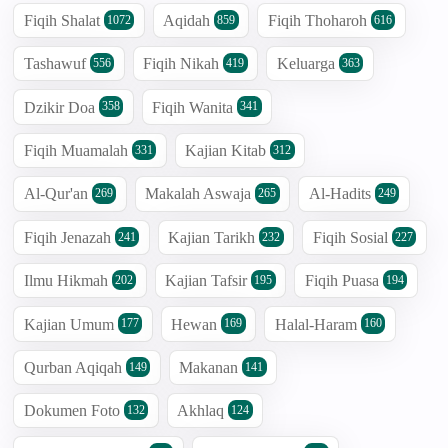
Fiqih Shalat
Aqidah
Fiqih Thoharoh
1072
859
616
Tashawuf
Fiqih Nikah
Keluarga
556
419
363
Dzikir Doa
Fiqih Wanita
358
341
Fiqih Muamalah
Kajian Kitab
331
312
Al-Qur'an
Makalah Aswaja
Al-Hadits
269
265
249
Fiqih Jenazah
Kajian Tarikh
Fiqih Sosial
241
232
227
Ilmu Hikmah
Kajian Tafsir
Fiqih Puasa
202
195
194
Kajian Umum
Hewan
Halal-Haram
177
169
160
Qurban Aqiqah
Makanan
149
141
Dokumen Foto
Akhlaq
132
124