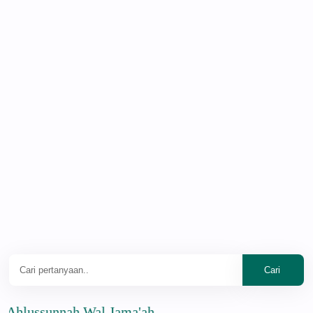
ussunnah Wal Jama'ah