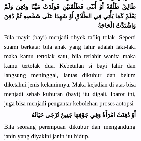
طَالِقٌ طَلْقَةً أَوْ أُنْثَى فَطَلْقَتَيْنِ فَوَلَدَتْ مَيِّتًا وَدُفِنَ وَلَمْ
يَعْلَمْ كَمَا يَأْتِي فِي الطَّلَاقِ أَوْ شَهِدَا عَلَى شَخْصِهِ ثُمَّ دُفِنَ
وَاشْتَدَّتْ الْحَاجَةُ
Bila mayit (bayi) menjadi obyek ta’liq tolak. Seperti
suami berkata: bila anak yang lahir adalah laki-laki
maka kamu tertolak satu, bila terlahir wanita maka
kamu tertolak dua. Kebetulan si bayi lahir dan
langsung meninggal, lantas dikubur dan belum
diketahui jenis kelaminnya. Maka kejadian di atas bisa
menjadi sebab kuburan (bayi) itu digali. Ibarot ini,
juga bisa menjadi pengantar kebolehan proses aotopsi
أَوْ دُفِنَتْ امْرَأَةٌ وَفِي جَوْفِهَا جَنِينٌ تُرْجَى حَيَاتُهُ
Bila seorang perempuan dikubur dan mengandung
janin yang diyakini janin itu hidup.