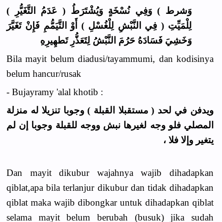
وَشرط ) وَفِي نُسْخَةٍ وَيُشْتَرَطُ ( عَدَمُ التَّغَيُّرِ )
لِلْمَيِّتِ ( فِي النَّبْشِ لِلْغُسْلِ ) أَوْ التَّيَمُّمِ فَإِنْ تَغَيَّرَ
وَخَشِيَ فَسَادَهُ حَرُمَ النَّبْشُ لِتَعَذُّرِ تَطهِيرِهِ
Bila mayit belum diadusi/tayammumi, dan kodisinya
belum hancur/rusak
- Bujayramy 'alal khotib :
ويدفن في لحد ( مستقبلا القبلة ) وجوبا تنزيلا له منزلة
المصلي فلو وجه لغيرها نبش ووجه للقبلة وجوبا إن لم
يتغير وإلا فلا ،
Dan mayit dikubur wajahnya wajib dihadapkan
qiblat,apa bila terlanjur dikubur dan tidak dihadapkan
qiblat maka wajib dibongkar untuk dihadapkan qiblat
selama mayit belum berubah (busuk) jika sudah