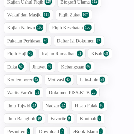
Kajian Ushul Fiqih
Biografi Ulama
120
112
Wakaf dan Masjid
Fiqih Zakat
111
107
Kajian Nahwu
Fiqih Kesehatan
106
100
Pakaian Perhiasan
Daftar Isi Dokumen
86
77
Fiqih Haji
Kajian Ramadhan
Kisah
71
71
68
Etika
Jinayat
Kebangsaan
61
48
46
Kontemporer
Motivasi
Lain-Lain
45
45
38
Warits Faro'id
Dokumen PISS-KTB
31
23
Ilmu Tajwid
Nadzar
Hisab Falak
23
22
16
Ilmu Balaghoh
Favorite
Khutbah
10
9
8
Pesantren
Download
eBook Islami
8
7
7