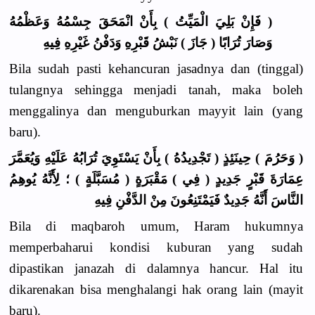
( فَإِنْ بَلِيَ الْمَيِّتُ ) بِأَنْ انْمَحَقَ جِسْمُهُ وَعَظْمُهُ
وَصَارَ تُرَابًا ( جَازَ ) نَبْشُ قَبْرِهِ وَدَفْنُ غَيْرِهِ فِيهِ
Bila sudah pasti kehancuran jasadnya dan (tinggal)
tulangnya sehingga menjadi tanah, maka boleh
menggalinya dan menguburkan mayyit lain (yang
baru).
( وَحَرُمَ ) حِينَئِذٍ ( تَجْدِيدُهُ ) بِأَنْ يَسْتَوِيَ تُرَابُهُ عَلَيْهِ وَيُعَمَّرَ
عِمَارَةَ قَبْرٍ جَدِيدٍ ( فِي ) مَقْبَرَةٍ ( مُسَبَّلَةٍ ) ؛ لِأَنَّهُ يُوهِمُ
النَّاسَ أَنَّهُ جَدِيدٌ فَيَمْتَنِعُونَ مِنْ الدَّفْنِ فِيهِ
Bila di maqbaroh umum, Haram hukumnya
memperbaharui kondisi kuburan yang sudah
dipastikan janazah di dalamnya hancur. Hal itu
dikarenakan bisa menghalangi hak orang lain (mayit
baru).