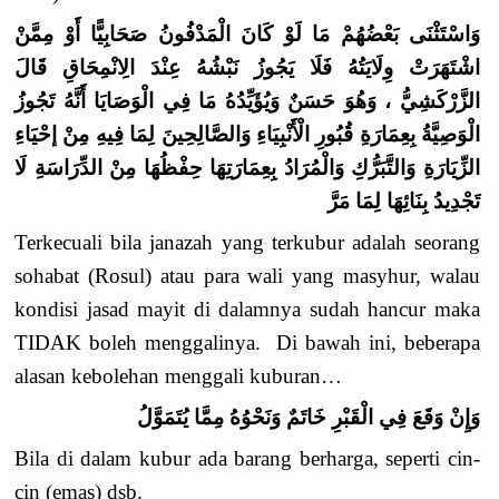
وَاسْتَثْنَى بَعْضُهُمْ مَا لَوْ كَانَ الْمَدْفُونُ صَحَابِيًّا أَوْ مِمَّنْ
اشْتَهَرَتْ وِلَايَتُهُ فَلَا يَجُوزُ نَبْشُهُ عِنْدَ الِانْمِحَاقِ قَالَ
الزَّرْكَشِيُّ ، وَهُوَ حَسَنٌ وَيُؤَيِّدُهُ مَا فِي الْوَصَايَا أَنَّهُ تَجُوزُ
الْوَصِيَّةُ بِعِمَارَةِ قُبُورِ الْأَنْبِيَاءِ وَالصَّالِحِينَ لِمَا فِيهِ مِنْ إحْيَاءِ
الزِّيَارَةِ وَالتَّبَرُّكِ وَالْمُرَادُ بِعِمَارَتِهَا حِفْظُهَا مِنْ الدِّرَاسَةِ لَا
تَجْدِيدُ بِنَائِهَا لِمَا مَرَّ
Terkecuali bila janazah yang terkubur adalah seorang
sohabat (Rosul) atau para wali yang masyhur, walau
kondisi jasad mayit di dalamnya sudah hancur maka
TIDAK boleh menggalinya. Di bawah ini, beberapa
alasan kebolehan menggali kuburan…
وَإِنْ وَقَعَ فِي الْقَبْرِ خَاتَمٌ وَنَحْوُهُ مِمَّا يُتَمَوَّلُ
Bila di dalam kubur ada barang berharga, seperti cin-
cin (emas) dsb.