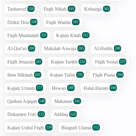
Tashawuf
Fiqih Nikah
Keluarga
556
419
363
Dzikir Doa
Fiqih Wanita
358
341
Fiqih Muamalah
Kajian Kitab
331
312
Al-Qur'an
Makalah Aswaja
Al-Hadits
269
265
249
Fiqih Jenazah
Kajian Tarikh
Fiqih Sosial
241
232
227
Ilmu Hikmah
Kajian Tafsir
Fiqih Puasa
202
195
194
Kajian Umum
Hewan
Halal-Haram
177
169
160
Qurban Aqiqah
Makanan
149
141
Dokumen Foto
Akhlaq
132
124
Kajian Ushul Fiqih
Biografi Ulama
120
112