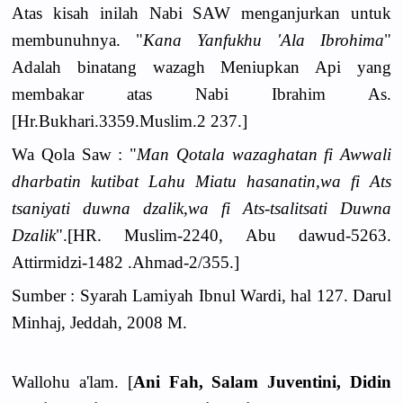
Atas kisah inilah Nabi SAW menganjurkan untuk
membunuhnya. "
Kana Yanfukhu 'Ala Ibrohima
"
Adalah binatang wazagh Meniupkan Api yang
membakar atas Nabi Ibrahim As.
[Hr.Bukhari.3359.Muslim.2 237.]
Wa Qola Saw : "
Man Qotala wazaghatan fi Awwali
dharbatin kutibat Lahu Miatu hasanatin,wa fi Ats
tsaniyati duwna dzalik,wa fi Ats-tsalitsati Duwna
Dzalik
".[HR. Muslim-2240, Abu dawud-5263.
Attirmidzi-1482 .Ahmad-2/355.]
Sumber : Syarah Lamiyah Ibnul Wardi, hal 127. Darul
Minhaj, Jeddah, 2008 M.
Wallohu a'lam. [
Ani Fah, Salam Juventini, Didin