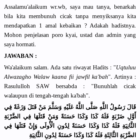
Assalamu'alaikum wr.wb, saya mau tanya, benarkah
bila kita membunuh cicak tanpa menyiksanya kita
mendapatkan 1 amal kebaikan ? Adakah hadistnya.
Mohon penjelasan poro kyai, ustad dan admin yang
saya hormati.
JAWABAN :
Wa'alaikum salam. Ada satu riwayat Hadits : "
Uqtuluu
Alwazagho Walaw kaana fii jawfil ka'bah
". Artinya :
Rasululloh SAW bersabda : "Bunuhlah cicak
walaupun di tengah-tengah ka'bah".
قَالَ رَسُولُ اللَّهِ صَلَّى اللَّهُ عَلَيْهِ وَسَلَّمَ مَنْ قَتَلَ وَزَغَةً فِي
أَوَّلِ ضَرْبَةٍ فَلَهُ كَذَا وَكَذَا حَسَنَةً وَمَنْ قَتَلَهَا فِي الضَّرْبَةِ
الثَّانِيَةِ فَلَهُ كَذَا وَكَذَا حَسَنَةً لِدُونِ الْأُولَى وَإِنْ قَتَلَهَا فِي
الضَّرْبَةِ الثَّالِثَةِ فَلَهُ كَذَا وَكَذَا حَسَنَةً لِدُونِ الثَّانِيَةِ