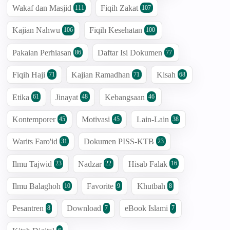
Wakaf dan Masjid
Fiqih Zakat
111
107
Kajian Nahwu
Fiqih Kesehatan
106
100
Pakaian Perhiasan
Daftar Isi Dokumen
86
77
Fiqih Haji
Kajian Ramadhan
Kisah
71
71
68
Etika
Jinayat
Kebangsaan
61
48
46
Kontemporer
Motivasi
Lain-Lain
45
45
38
Warits Faro'id
Dokumen PISS-KTB
31
23
Ilmu Tajwid
Nadzar
Hisab Falak
23
22
16
Ilmu Balaghoh
Favorite
Khutbah
10
9
8
Pesantren
Download
eBook Islami
8
7
7