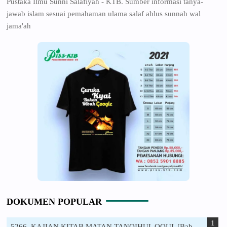
Pustaka Ilmu Sunni Salafiyah - KTB. Sumber informasi tanya-
jawab islam sesuai pemahaman ulama salaf ahlus sunnah wal
jama'ah
DOKUMEN POPULAR
5266. KAJIAN KITAB MATAN TANQIHUL QOUL [Bab-