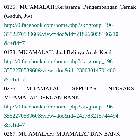
0135. MU'AMALAH:
Kerjasama Pengembang
an Ternak
(Gaduh, Jw)
http://
0.facebook.
com/
home.php?sk
=group_196
3552270539
60&view=do
c&id=21826
6058196210
&refid=7
0178. MU'AMALAH:
Jual Belinya Anak Kecil
http://
0.facebook.
com/
home.php?sk
=group_196
3552270539
60&view=do
c&id=23008
0147014801
&refid=7
0276. MU'AMALAH:
SEPUTAR INTERAKSI
MUAMALAT DENGAN BANK
http://
0.facebook.
com/
home.php?sk
=group_196
3552270539
60&view=do
c&id=24278
3215744494
&refid=7
0287. MU'AMALAH:
MUAMALAT DAN BANK