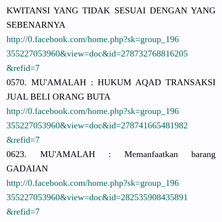
KWITANSI YANG TIDAK SESUAI DENGAN YANG
SEBENARNYA
http://
0.facebook.
com/
home.php?sk
=group_196
3552270539
60&view=do
c&id=27873
2768816205
&refid=7
0570. MU'AMALAH : HUKUM AQAD TRANSAKSI
JUAL BELI ORANG BUTA
http://
0.facebook.
com/
home.php?sk
=group_196
3552270539
60&view=do
c&id=27874
1665481982
&refid=7
0623. MU'AMALAH : Memanfaatk
an barang
GADAIAN
http://
0.facebook.
com/
home.php?sk
=group_196
3552270539
60&view=do
c&id=28253
5908435891
&refid=7