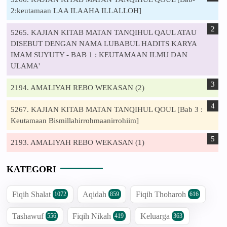
2:keutamaan LAA ILAAHA ILLALLOH]
5265. KAJIAN KITAB MATAN TANQIHUL QAUL ATAU
DISEBUT DENGAN NAMA LUBABUL HADITS KARYA
IMAM SUYUTY - BAB 1 : KEUTAMAAN ILMU DAN
ULAMA'
2194. AMALIYAH REBO WEKASAN (2)
5267. KAJIAN KITAB MATAN TANQIHUL QOUL [Bab 3 :
Keutamaan Bismillahirrohmaanirrohiim]
2193. AMALIYAH REBO WEKASAN (1)
KATEGORI
Fiqih Shalat
Aqidah
Fiqih Thoharoh
1072
859
616
Tashawuf
Fiqih Nikah
Keluarga
556
419
363