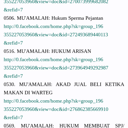
3552270539
60&view=do
c&id=27007
3999682082
&refid=7
0506. MU'AMALAH:
Hukum Sperma Pejantan
http://
0.facebook.
com/
home.php?sk
=group_196
3552270539
60&view=do
c&id=27249
3689440113
&refid=7
0516. MU'AMALAH:
HUKUM ARISAN
http://
0.facebook.
com/
home.php?sk
=group_196
3552270539
60&view=do
c&id=27396
4949292987
&refid=7
0530. MU'AMALAH:
AKAD JUAL BELI KETIKA
MAKAN DI WARTEG
http://
0.facebook.
com/
home.php?sk
=group_196
3552270539
60&view=do
c&id=27686
2385669910
&refid=7
0569. MU'AMALAH:
HUKUM MEMBUAT SPJ/