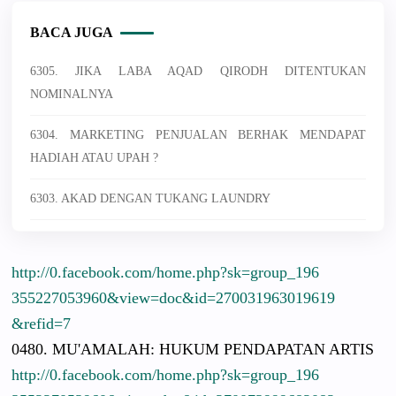
BACA JUGA
6305. JIKA LABA AQAD QIRODH DITENTUKAN
NOMINALNYA
6304. MARKETING PENJUALAN BERHAK MENDAPAT
HADIAH ATAU UPAH ?
6303. AKAD DENGAN TUKANG LAUNDRY
http://
0.facebook.
com/
home.php?sk
=group_196
3552270539
60&view=do
c&id=27003
1963019619
&refid=7
0480. MU'AMALAH:
HUKUM PENDAPATAN
ARTIS
http://
0.facebook.
com/
home.php?sk
=group_196