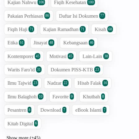
Kajian Nahwu
Fiqih Kesehatan
106
100
Pakaian Perhiasan
Daftar Isi Dokumen
86
77
Fiqih Haji
Kajian Ramadhan
Kisah
71
71
68
Etika
Jinayat
Kebangsaan
61
48
46
Kontemporer
Motivasi
Lain-Lain
45
45
38
Warits Faro'id
Dokumen PISS-KTB
31
23
Ilmu Tajwid
Nadzar
Hisab Falak
23
22
16
Ilmu Balaghoh
Favorite
Khutbah
10
9
8
Pesantren
Download
eBook Islami
8
7
7
Kitab Digital
6
Show more (+45)