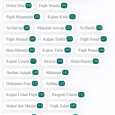
Dzikir Doa
Fiqih Wanita
358
341
Fiqih Muamalah
Kajian Kitab
331
312
Al-Qur'an
Makalah Aswaja
Al-Hadits
269
265
249
Fiqih Jenazah
Kajian Tarikh
Fiqih Sosial
241
232
227
Ilmu Hikmah
Kajian Tafsir
Fiqih Puasa
202
195
194
Kajian Umum
Hewan
Halal-Haram
177
169
160
Qurban Aqiqah
Makanan
149
141
Dokumen Foto
Akhlaq
132
124
Kajian Ushul Fiqih
Biografi Ulama
120
112
Wakaf dan Masjid
Fiqih Zakat
111
107