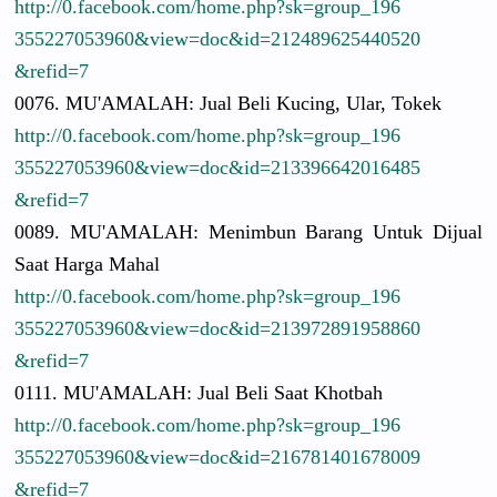
http://
0.facebook.
com/
home.php?sk
=group_196
3552270539
60&view=do
c&id=21248
9625440520
&refid=7
0076. MU'AMALAH:
Jual Beli Kucing, Ular, Tokek
http://
0.facebook.
com/
home.php?sk
=group_196
3552270539
60&view=do
c&id=21339
6642016485
&refid=7
0089. MU'AMALAH:
Menimbun Barang Untuk Dijual
Saat Harga Mahal
http://
0.facebook.
com/
home.php?sk
=group_196
3552270539
60&view=do
c&id=21397
2891958860
&refid=7
0111. MU'AMALAH:
Jual Beli Saat Khotbah
http://
0.facebook.
com/
home.php?sk
=group_196
3552270539
60&view=do
c&id=21678
1401678009
&refid=7