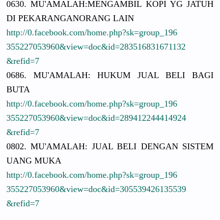
0630. MU'AMALAH:
MENGAMBIL KOPI YG JATUH
DI PEKARANGAN
ORANG LAIN
http://
0.facebook.
com/
home.php?sk
=group_196
3552270539
60&view=do
c&id=28351
6831671132
&refid=7
0686. MU'AMALAH:
HUKUM JUAL BELI BAGI
BUTA
http://
0.facebook.
com/
home.php?sk
=group_196
3552270539
60&view=do
c&id=28941
2244414924
&refid=7
0802. MU'AMALAH:
JUAL BELI DENGAN SISTEM
UANG MUKA
http://
0.facebook.
com/
home.php?sk
=group_196
3552270539
60&view=do
c&id=30553
9426135539
&refid=7