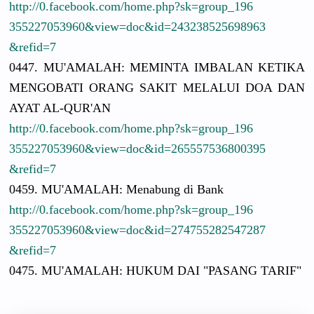
http://
0.facebook.
com/
home.php?sk
=group_196
3552270539
60&view=do
c&id=24323
8525698963
&refid=7
0447. MU'AMALAH:
MEMINTA IMBALAN KETIKA
MENGOBATI ORANG SAKIT MELALUI DOA DAN
AYAT AL-QUR'AN
http://
0.facebook.
com/
home.php?sk
=group_196
3552270539
60&view=do
c&id=26555
7536800395
&refid=7
0459. MU'AMALAH:
Menabung di Bank
http://
0.facebook.
com/
home.php?sk
=group_196
3552270539
60&view=do
c&id=27475
5282547287
&refid=7
0475. MU'AMALAH:
HUKUM DAI "PASANG TARIF"