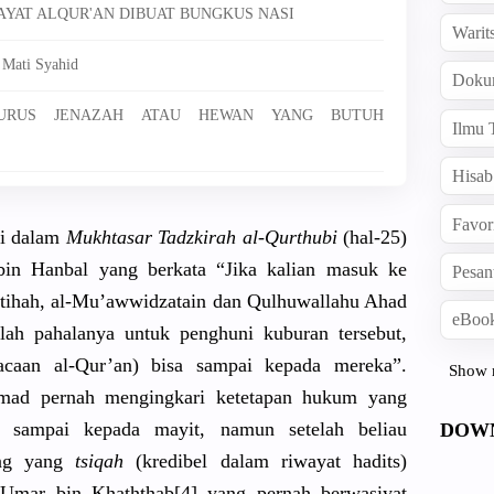
 AYAT ALQUR'AN DIBUAT BUNGKUS NASI
Warit
 Mati Syahid
Doku
GURUS JENAZAH ATAU HEWAN YANG BUTUH
Ilmu 
Hisab
Favor
i dalam
Mukhtasar Tadzkirah al-Qurthub
i
(hal-25)
bin Hanbal yang berkata “Jika kalian masuk ke
Pesan
tihah
, al-Mu’awwi
dzatain dan Qulhuwalla
hu Ahad
eBook
lah pahalanya untuk penghuni kuburan tersebut,
acaan al-Qur’an)
bisa sampai kepada mereka”.
Show 
d pernah mengingkar
i ketetapan hukum yang
sampai kepada mayit, namun setelah beliau
DOW
n
g yang
tsiqah
(kredibel dalam riwayat hadits)
 Umar bin Khaththab[
4] yang pernah berwasiyat