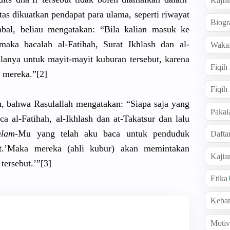
Kajia
atas dikuatkan pendapat para ulama, seperti riwayat
Biogr
al, beliau mengatakan
: “Bila kalian masuk ke
maka bacalah al-Fatihah
, Surat Ikhlash dan al-
Wakaf
lanya untuk mayit-mayi
t kuburan tersebut, karena
Fiqih
 mereka.”[2
]
Fiqih
h, bahwa Rasulallah
mengatakan
: “Siapa saja yang
Pakai
a al-Fatihah
, al-Ikhlash
dan at-Takatsu
r dan lalu
alam-
Mu yang telah aku baca untuk penduduk
Dafta
.’
Maka mereka (ahli kubur) akan memintakan
Kaji
tersebut.’
”[3]
Etika
Keba
Motiv