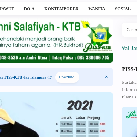
HAWUF
DO'A
KONTEMPORER
WANITA
SOSIAL
Ahlussunnah Wal Jama'ah
PISS
han
PISS-KTB
dan
Islamuna
👉
Download!
Pustaka
informa
ulama s