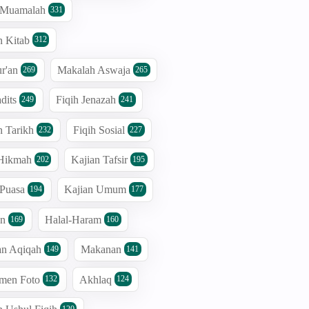
h Muamalah
331
n Kitab
312
r'an
Makalah Aswaja
269
265
dits
Fiqih Jenazah
249
241
n Tarikh
Fiqih Sosial
232
227
 Hikmah
Kajian Tafsir
202
195
 Puasa
Kajian Umum
194
177
an
Halal-Haram
169
160
an Aqiqah
Makanan
149
141
men Foto
Akhlaq
132
124
120