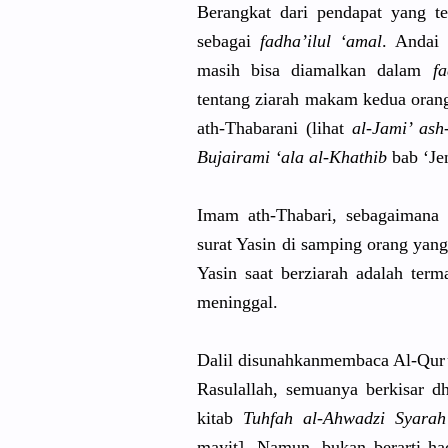
Berangkat dari pendapat yang t
sebagai
fadha’ilul
‘amal
. Andai 
masih bisa diamalkan dalam
fa
tentang ziarah makam kedua orang 
ath-Thabar
ani (lihat
al-Jami’ ash
Bujairami ‘ala al-Khathib
bab ‘Je
Imam ath-Thabar
i, sebagaiman
a 
surat Yasin di samping orang yan
Yasin saat berziarah adalah ter
meninggal.
Dalil disunahkan
membaca Al-Qur’
Rasulallah
, semuanya berkisar dh
kitab
Tuhfah al-Ahwadzi
Syarah
mayit]. Namun, bukan berarti ha