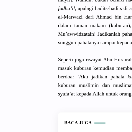
fadha’il
, apalagi hadits-had
its di 
al-Marwazi
dari Ahmad bin Hanb
dalam taman makam (kuburan),
Mu’awwi
dzatain! Jadikanlah
paha
sungguh pahalanya sampai kepada
Seperti juga riwayat Abu Huraira
masuk kuburan kemudian membac
berdoa: ’Aku jadikan pahala
k
kuburan muslimin dan muslimat
syafa’at kepada Allah untuk orang 
BACA JUGA