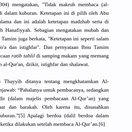
304) mengatakan, "Tidak makruh membaca (al-
i dalam kuburan. Ketetapan ini di pilih oleh Abu
lama dan ini adalah ketetapan madzhab serta di
b Hanafiyyah
. Sebagian mengatakan
mubah dan
 Tamim juga berkata, "Ketetapan
ini seperti salam
o'a dan istighfar"
. Dan pernyataan
Ibnu Tamim
acaan
ratib tahlil
di samping makam yang memang
n al-Qur'an,
dzikir, istighfar dan shalawat.
 Thayyib ditanya tentang mengkhatam
kan Al-
njawab: “Pahalanya
untuk pembacanya
, sedangkan
dir (dalam majelis pembacaan Al-Qur’an)
yang
t dan barakah. Oleh karena itu, disunahkan
buran.”[
5] Apalagi berdoa (dalil berdoa dalam
ketika dilakukan setelah membaca Al-Qur’an.
[6]