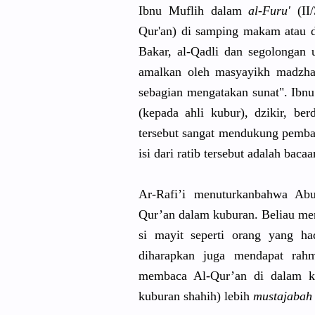
Ibnu Muflih dalam
al-Furu'
(II/
Qur'an
) di samping makam atau d
Bakar, al-Qadli dan segolongan
u
amalkan oleh masyayikh madzha
sebagian mengatakan
sunat". Ibnu
(kepada ahli kubur), dzikir, berd
tersebut sangat mendukung pemb
isi dari ratib tersebut adalah bacaa
Ar-Rafi’i menuturkan
bahwa Abu
Qur’an dalam kuburan. Beliau me
si mayit seperti orang yang ha
diharapkan
juga mendapat rahma
membaca Al-Qur’an di dalam ku
kuburan shahih) lebih
mustajabah