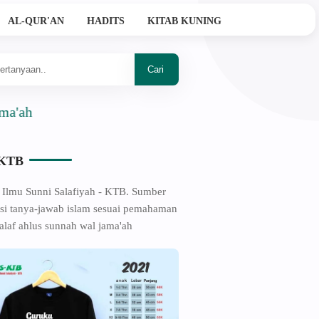
AL-QUR'AN
HADITS
KITAB KUNING
-KTB
 Ilmu Sunni Salafiyah - KTB. Sumber
si tanya-jawab islam sesuai pemahaman
alaf ahlus sunnah wal jama'ah