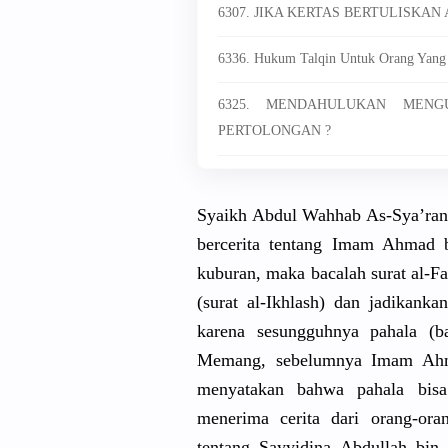
6307. JIKA KERTAS BERTULISKAN
6336. Hukum Talqin Untuk Orang Yang
6325. MENDAHULUKAN MEN
PERTOLONGAN ?
Syaikh Abdul Wahhab As-Sya’ran
bercerita tentang Imam Ahmad 
kuburan, maka bacalah surat al-Fa
(surat al-Ikhlash
) dan jadikankan
karena sesungguhn
ya pahala (b
Memang, sebelumnya
Imam Ahma
menyatakan
bahwa pahala bisa 
menerima cerita dari orang-ora
tentang Sayyidina Abdullah bin