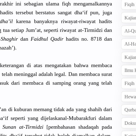
erakhir ini sebagian ulama fiqh mengamalka
nnya
Fiqi
hadits tersebut berstatus sangat dha‘if pun, juga
Kajia
dha’il
karena banyaknya riwayat-ri
wayat hadits
tua setiap Jum’at, seperti riwayat at-Tirmidz
i dan
Al-Qu
-Shaghi
r
dan
Faidhul Qadir
hadits no. 8718 dan
Al-Ha
nazah’)
.
Kajia
keterangan
di atas mengatakan
bahwa membaca
Ilmu
g telah meninggal adalah legal. Dan membaca surat
masuk dari membaca di samping orang yang telah
Fiqih
Hew
an di kuburan memang tidak ada yang shahih dari
Qurb
a‘if seperti yang dijelaskan
al-Mubarak
furi dalam
Doku
 Sunan at-Tirmidz
i
[pembahasa
n shadaqah pada
dits dha‘if tersebut tidak boleh diamalkan dalam