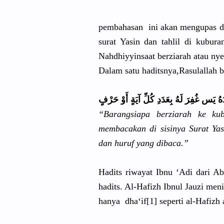
pembahasan
ini akan mengupas d
surat Yasin dan tahlil di kubur
Nahdhiyyin
saat berziarah atau ny
Dalam satu haditsnya,
Rasulallah
b
دَهُ يَس غُفِرَ لَهُ بِعَدَدِ كُلِّ آيَةٍ أَوْ حَرْفٍ
“Barangsia
pa berziarah ke ku
membacakan
di sisinya Surat Ya
dan huruf yang dibaca.”
Hadits riwayat Ibnu ‘Adi dari Ab
hadits. Al-Hafizh Ibnul Jauzi meni
hanya dha‘if[1] seperti al-Hafizh