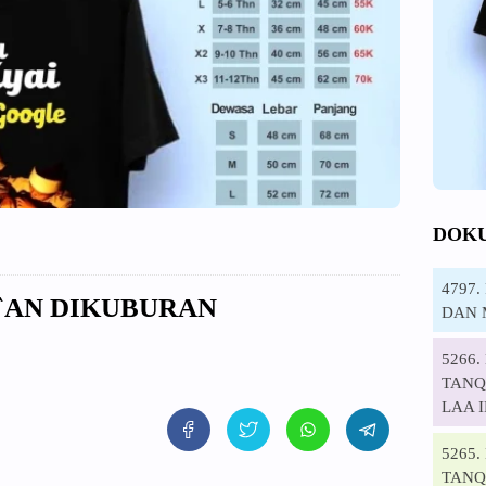
DOK
4797
`AN DIKUBURAN
DAN 
5266
TANQI
LAA 
5265
TANQ