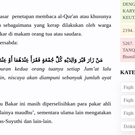
DENG
KARYA
asar penetapan membaca al-Qur'an atau khusunya
KEUT
an sebagaiman
a yang kerap dilakukan oleh warga
2194
ekar di makam orang tua atau saudara.
ersabda:
5267
TANQI
Bismil
مَنْ زَارَ قَبْرَ وَالِدَيْه
ِ كُلَّ جُمْعَةٍ فَقَرَأَ عِنْدَهُمَ
ا أَوْ عِنْ
buran kedua orang tuanya setiap Jum’at lalu
KATE
sin, niscaya akan diampuni sebanyak jumlah ayat
Fiqih
Fiqih
u Bakar ini masih diperselis
ihkan para pakar ahli
lainya
maudhu’, sementara ulama lain mengatakan
Fiqih
 as-Suyuthi
dan lain-lain.
Dziki