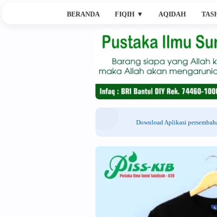
BERANDA
FIQIH
▼
AQIDAH
TAS
Download Aplikasi persemba