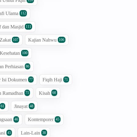
n Ushul Fiqih
afi Ulama
112
 dan Masjid
111
 Zakat
Kajian Nahwu
107
106
 Kesehatan
100
an Perhiasan
86
r Isi Dokumen
Fiqih Haji
77
71
an Ramadhan
Kisah
71
68
Jinayat
61
48
ngsaan
Kontemporer
46
45
asi
Lain-Lain
45
38