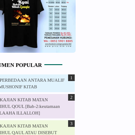
UMEN POPULAR
. PERBEDAAN ANTARA MUALIF
MUSHONIF KITAB
. KAJIAN KITAB MATAN
HUL QOUL [Bab-2:keutamaan
ILAAHA ILLALLOH]
. KAJIAN KITAB MATAN
IHUL QAUL ATAU DISEBUT