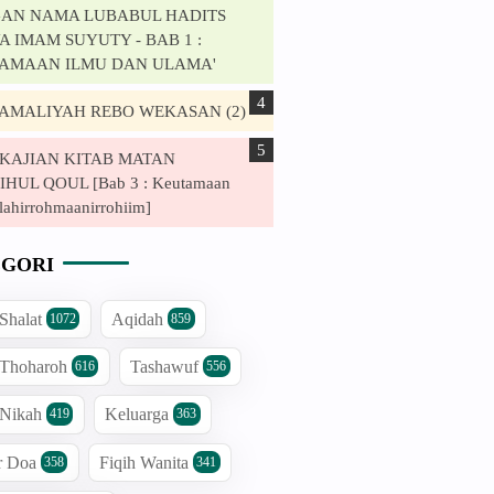
AN NAMA LUBABUL HADITS
 IMAM SUYUTY - BAB 1 :
AMAAN ILMU DAN ULAMA'
. AMALIYAH REBO WEKASAN (2)
. KAJIAN KITAB MATAN
HUL QOUL [Bab 3 : Keutamaan
lahirrohmaanirrohiim]
GORI
 Shalat
Aqidah
1072
859
 Thoharoh
Tashawuf
616
556
 Nikah
Keluarga
419
363
r Doa
Fiqih Wanita
358
341