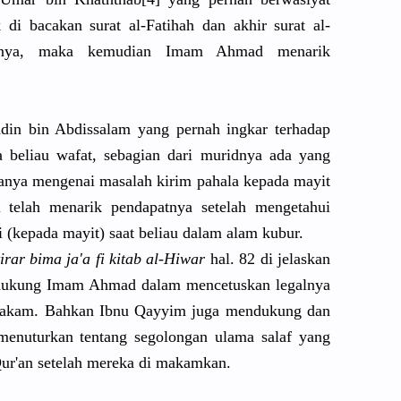
 di bacakan surat al-Fatihah
dan akhir surat al-
ya,
maka kemudian Imam Ahmad menarik
ddin bin Abdissalam
yang pernah ingkar terhadap
a beliau wafat, sebagian dari muridnya ada yang
tanya mengenai masalah kirim pahala kepada mayit
 telah menarik pendapatny
a setelah mengetahui
i (kepada mayit) saat beliau dalam alam kubur.
ira
r bima ja'a fi kitab al-Hiwar
hal. 82 di jelaskan
dukung Imam Ahmad dalam mencetuska
n legalnya
makam. Bahkan Ibnu Qayyim juga mendukung dan
menuturkan
tentang segolongan
ulama salaf yang
Qur'an setelah mereka di makamkan.