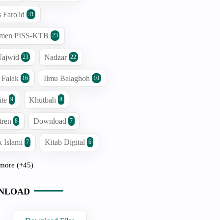
s Faro'id
31
men PISS-KTB
23
Tajwid
Nadzar
23
22
 Falak
Ilmu Balaghoh
16
10
ite
Khutbah
9
8
tren
Download
8
7
 Islami
Kitab Digital
7
6
more (+45)
NLOAD