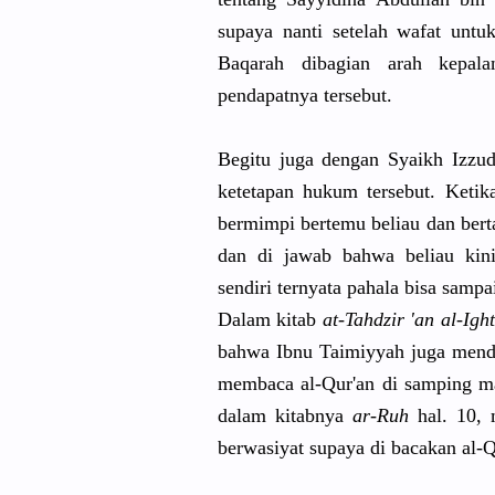
supaya nanti setelah wafat untuk
Baqarah
dibagian arah kepalan
pendapatny
a tersebut.
Begitu juga dengan Syaikh Izzu
ketetapan hukum tersebut. Ketik
bermimpi bertemu beliau dan ber
dan di jawab bahwa beliau kini
sendiri ternyata pahala bisa sampa
Dalam kitab
at-Tahdzir
'an al-Ight
bahwa Ibnu Taimiyyah juga men
membaca al-Qur'an di samping 
dalam kitabnya
ar-Ruh
hal. 10, 
berwasiyat
supaya di bacakan al-