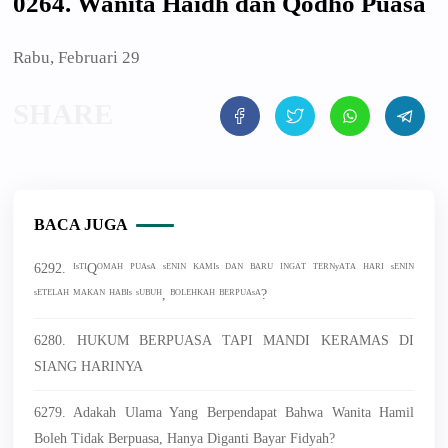
0264. Wanita Haidh dan Qodho Puasa
Rabu, Februari 29
BACA JUGA
6292. ᴵˢᵀᴵQᴼᴹᴬᴴ ᴾᵁᴬˢᴬ ˢᴱᴺᴵᴺ ᴷᴬᴹᴵˢ ᴰᴬᴺ ᴮᴬᴿᵁ ᴵᴺᴳᴬᵀ ᵀᴱᴿᴺʸᴬᵀᴬ ᴴᴬᴿᴵ ˢᴱᴺᴵᴺ
ˢᴱᵀᴱᴸᴬᴴ ᴹᴬᴷᴬᴺ ᴴᴬᴮᴵˢ ˢᵁᴮᵁᴴ, ᴮᴼᴸᴱᴴᴷᴬᴴ ᴮᴱᴿᴾᵁᴬˢᴬ?
6280. HUKUM BERPUASA TAPI MANDI KERAMAS DI
SIANG HARINYA
6279. Adakah Ulama Yang Berpendapat Bahwa Wanita Hamil
Boleh Tidak Berpuasa, Hanya Diganti Bayar Fidyah?