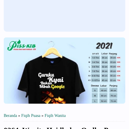
Beranda
»
Fiqih Puasa
»
Fiqih Wanita