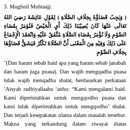
3. Mughnil Muhtaajj:
( وَيَجِبُ قَضَاؤُهُ بِخِلَافِ الصَّلَاةِ ) لِقَوْلِ عَائِشَةَ رَضِيَ اللهُ
تَعَالَى عَنْهَا كَانَ يُصِيْبَنَا ذَلِكَ أَيِ الْحَيْضُ فَنُؤمَرُ بِقَضَاءِ
الصَّوْمِ وَلَا نُؤْمَرُ بِقَضَاءِ الصَّلَاةِ مُتَّفَقٌ عَلَيْهِ وَانْعَقَدَ الْإِجْمَاعُ
عَلَى ذَلِكَ وَفِيْهِ مِنَ الْمَعْنَى أَنَّ الصَّلَاةَ تَكْثُرُ فَيَشَقُّ قَضَاؤُهَا
بِخِلَافِ الصَّوْمِ
"(Dan haram sebab haid apa yang haram sebab janabah
dan haram juga puasa). Dan wajib mengqadha puasa
tidak wajib menqadha shalat, berdasarkan perkataan
‘Aisyah radhiyallaahu ‘anhu: “Kami mengalami haid.
Kami diperintahkan untuk mengqodho puasa dan
kami tidak diperintahkan untuk mengqodho’ shalat.
Dan terjadi kesepakatan ulama dalam masalah tersebut.
Makna yang terkandung dalam riwayat diatas