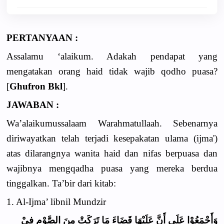
PERTANYAAN :
Assalamu ‘alaikum. Adakah pendapat yang
mengatakan orang haid tidak wajib qodho puasa?
[
Ghufron Bkl
].
JAWABAN :
Wa’alaikumussalaam Warahmatullaah. Sebenarnya
diriwayatkan telah terjadi kesepakatan ulama (ijma')
atas dilarangnya wanita haid dan nifas berpuasa dan
wajibnya mengqadha puasa yang mereka berdua
tinggalkan. Ta’bir dari kitab:
1. Al-Ijma’ libnil Mundzir
وَأَجْمَعُوْا عَلَى أَنَّ عَلَيْهَا قَضَاءَ مَا تَرَكَتْ مِنَ الصَّوْمِ فِيْ