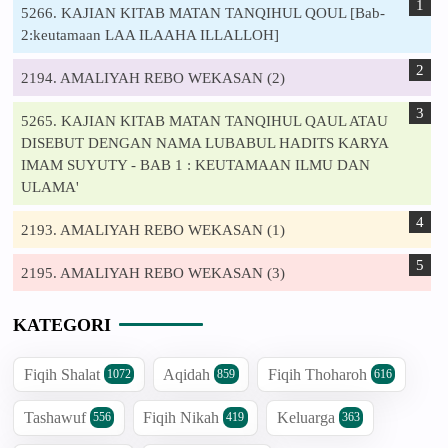
5266. KAJIAN KITAB MATAN TANQIHUL QOUL [Bab-
2:keutamaan LAA ILAAHA ILLALLOH]
2194. AMALIYAH REBO WEKASAN (2)
5265. KAJIAN KITAB MATAN TANQIHUL QAUL ATAU
DISEBUT DENGAN NAMA LUBABUL HADITS KARYA
IMAM SUYUTY - BAB 1 : KEUTAMAAN ILMU DAN
ULAMA'
2193. AMALIYAH REBO WEKASAN (1)
2195. AMALIYAH REBO WEKASAN (3)
KATEGORI
Fiqih Shalat
Aqidah
Fiqih Thoharoh
1072
859
616
Tashawuf
Fiqih Nikah
Keluarga
556
419
363