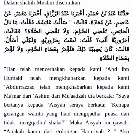
Dalam shahih Muslim disebutkan:
حَدَّثَنَا عَبْدُ بْنُ حُمَيْدٍ، أَخْبَرَنَا عَبْدُ الرَّزَّاقِ، أَخْبَرَنَا مَعْمَرٌ، عَنْ
عَاصِمٍ، عَنْ مُعَاذَةَ، قَالَتْ: " سَأَلْتُ عَائِشَةَ، فَقُلْتُ: مَا بَالُ
الْحَائِضِ، تَقْضِي الصَّوْمَ، وَلَا تَقْضِي الصَّلَاةَ؟ فَقَالَتْ:
أَحَرُورِيَّةٌ أَنْتِ؟ قُلْتُ: لَسْتُ بِحَرُورِيَّةٍ، وَلَكِنِّي أَسْأَلُ،
قَالَتْ: كَانَ يُصِيبُنَا ذَلِكَ فَنُؤْمَرُ بِقَضَاءِ الصَّوْمِ، وَلَا نُؤْمَرُ
بِقَضَاءِ الصَّلَاةِ
"Dan telah menceritakan kepada kami ‘Abd ibn
Humaid telah mengkhabarkan kepada kami
‘Abdurrazzaq telah mengkhabarkan kepada kami
Ma'mar dari ‘Ashim dari Mu'aadzah dia berkata: "Saya
bertanya kepada ‘Aisyah seraya berkata: “Kenapa
gerangan wanita yang haid mengqadha' puasa dan
tidak mengqadha' shalat?” Maka Aisyah menjawab:
“Apakah kamu dari golongan Haruriyah ? “ Aku