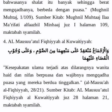
bahwasanya shalat itu banyak sehingga berat
mengqadhanya, berbeda dengan puasa." (Mughnil
Muhtaj, 1/109). Sumber Kitab: Mughnil Muhtaaj Ilaa
Ma’rifati alfaazhil Minhaaj juz I halaman 109,
maktabah syamilah.
4. AL Mausuu’atul Fiqhiyyah al Kuwaitiyyah:
وَالْإجْمَاعُ مُنْعَقِدٌ عَلَى مَنْعِهِمَا مِنَ الصَّوْمِ ، وَعَلَى وُجُوْبِ
الْقَضَاءِ عَلَيْهِمَا
"Kesepakatan ulama terjadi atas dilarangnya wanita
haid dan nifas berpuasa dan wajibnya mengqadha
puasa yang mereka berdua tinggalkan." (al-Mausu'ah
al-Fiqhiyyah, 28/21). Sumber Kitab: AL Mausuu’atul
Fiqhiyyah al Kuwaitiyyah juz 28 halaman 21,
maktabah syamilah.