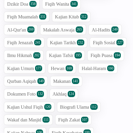
Dzikir Doa
Fiqih Wanita
358
341
Fiqih Muamalah
Kajian Kitab
331
312
Al-Qur'an
Makalah Aswaja
Al-Hadits
269
265
249
Fiqih Jenazah
Kajian Tarikh
Fiqih Sosial
241
232
227
Ilmu Hikmah
Kajian Tafsir
Fiqih Puasa
202
195
194
Kajian Umum
Hewan
Halal-Haram
177
169
160
Qurban Aqiqah
Makanan
149
141
Dokumen Foto
Akhlaq
132
124
Kajian Ushul Fiqih
Biografi Ulama
120
112
Wakaf dan Masjid
Fiqih Zakat
111
107
Kajian Nahwu
Fiqih Kesehatan
106
100