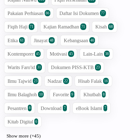
Pakaian Perhiasan
Daftar Isi Dokumen
86
77
Fiqih Haji
Kajian Ramadhan
Kisah
71
71
68
Etika
Jinayat
Kebangsaan
61
48
46
Kontemporer
Motivasi
Lain-Lain
45
45
38
Warits Faro'id
Dokumen PISS-KTB
31
23
Ilmu Tajwid
Nadzar
Hisab Falak
23
22
16
Ilmu Balaghoh
Favorite
Khutbah
10
9
8
Pesantren
Download
eBook Islami
8
7
7
Kitab Digital
6
Show more (+45)