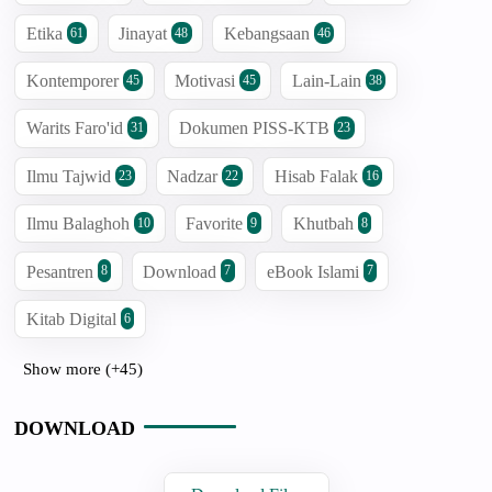
Etika
Jinayat
Kebangsaan
61
48
46
Kontemporer
Motivasi
Lain-Lain
45
45
38
Warits Faro'id
Dokumen PISS-KTB
31
23
Ilmu Tajwid
Nadzar
Hisab Falak
23
22
16
Ilmu Balaghoh
Favorite
Khutbah
10
9
8
Pesantren
Download
eBook Islami
8
7
7
Kitab Digital
6
Show more (+45)
DOWNLOAD