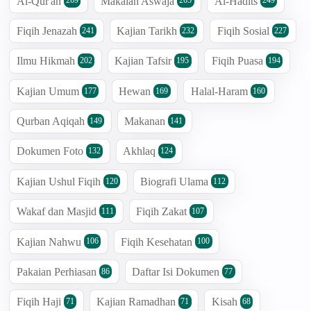
Al-Qur'an
Makalah Aswaja
Al-Hadits
269
265
249
Fiqih Jenazah
Kajian Tarikh
Fiqih Sosial
241
232
227
Ilmu Hikmah
Kajian Tafsir
Fiqih Puasa
202
195
194
Kajian Umum
Hewan
Halal-Haram
177
169
160
Qurban Aqiqah
Makanan
149
141
Dokumen Foto
Akhlaq
132
124
Kajian Ushul Fiqih
Biografi Ulama
120
112
Wakaf dan Masjid
Fiqih Zakat
111
107
Kajian Nahwu
Fiqih Kesehatan
106
100
Pakaian Perhiasan
Daftar Isi Dokumen
86
77
Fiqih Haji
Kajian Ramadhan
Kisah
71
71
68