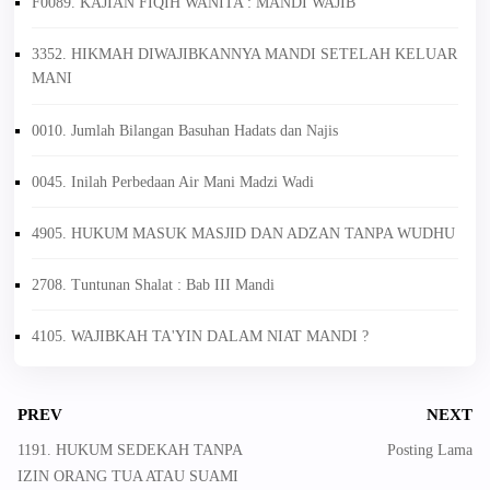
F0089. KAJIAN FIQIH WANITA : MANDI WAJIB
3352. HIKMAH DIWAJIBKANNYA MANDI SETELAH KELUAR
MANI
0010. Jumlah Bilangan Basuhan Hadats dan Najis
0045. Inilah Perbedaan Air Mani Madzi Wadi
4905. HUKUM MASUK MASJID DAN ADZAN TANPA WUDHU
2708. Tuntunan Shalat : Bab III Mandi
4105. WAJIBKAH TA'YIN DALAM NIAT MANDI ?
PREV
NEXT
1191. HUKUM SEDEKAH TANPA
Posting Lama
IZIN ORANG TUA ATAU SUAMI