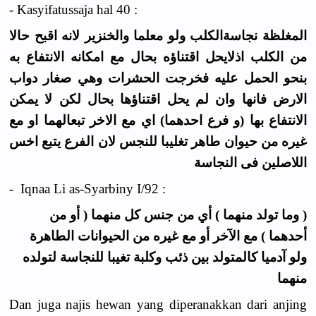
- Kasyifatussaja hal 40 :
المغلظة نجاسةالكلب ولو معلما والخنزير لانه اقبح حالا
من الكلب اذلايحل اقتناؤه بحال مع امكانه الانتفاع به
بنحو الحمل عليه فخرجت الحشرات وهي صغار دواب
الارض فانها وان لم يحل اقتناؤها بحال لكن لا يمكن
الانتفاع بها (و فرع احدهما) اي مع الاخر تبعالهما او مع
غيره من حيوان طاهر تغليبا للنجس لان الفرع يتبع اخس
اللاصلين فى النجاسة
- Iqnaa Li as-Syarbiny I/92 :
( وما تولد منهما ) أي من جنس كل منهما ( أو من
أحدهما ) مع الآخر أو مع غيره من الحيوانات الطاهرة
ولو آدميا كالمتولد بين ذئب وكلبة تغيبا للنجاسة لتولده
منهما
Dan juga najis hewan yang diperanakkan dari anjing