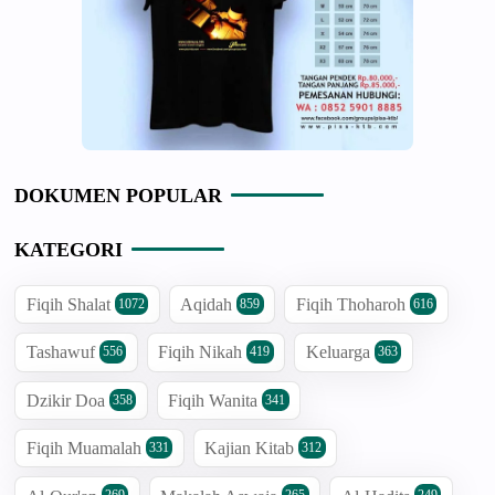
DOKUMEN POPULAR
KATEGORI
Fiqih Shalat
Aqidah
Fiqih Thoharoh
1072
859
616
Tashawuf
Fiqih Nikah
Keluarga
556
419
363
Dzikir Doa
Fiqih Wanita
358
341
Fiqih Muamalah
Kajian Kitab
331
312