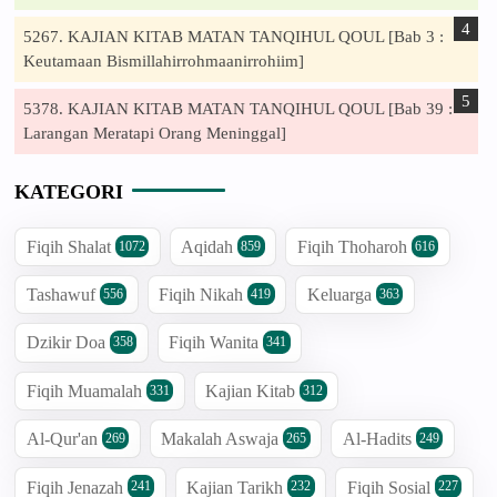
5267. KAJIAN KITAB MATAN TANQIHUL QOUL [Bab 3 :
Keutamaan Bismillahirrohmaanirrohiim]
5378. KAJIAN KITAB MATAN TANQIHUL QOUL [Bab 39 :
Larangan Meratapi Orang Meninggal]
KATEGORI
Fiqih Shalat
Aqidah
Fiqih Thoharoh
1072
859
616
Tashawuf
Fiqih Nikah
Keluarga
556
419
363
Dzikir Doa
Fiqih Wanita
358
341
Fiqih Muamalah
Kajian Kitab
331
312
Al-Qur'an
Makalah Aswaja
Al-Hadits
269
265
249
Fiqih Jenazah
Kajian Tarikh
Fiqih Sosial
241
232
227