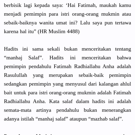
berbisik lagi kepada saya: ‘Hai Fatimah, maukah kamu
menjadi pemimpin para istri orang-oran
g mukmin atau
sebaik-bai
knya wanita umat ini? Lalu saya pun tertawa
karena hal itu” (HR Muslim 4488)
Hadits ini sama sekali bukan menceritak
an tentang
“manhaj Salaf”. Hadits ini menceritak
an bahwa
pemimpin pendahulu Fatimah Radhiallah
u Anha adalah
Rasulullah
yang merupakan sebaik-bai
k pemimpin
sedangkan pemimpin yang menyusul dari kalangan ahlul
bait untuk para istri orang-oran
g mukmin adalah Fatimah
Radhiallah
u Anha. Kata salaf dalam hadits ini adalah
semata-mat
a artinya pendahulu bukan menerangka
n
adanya istilah “manhaj salaf” ataupun “mazhab salaf”.