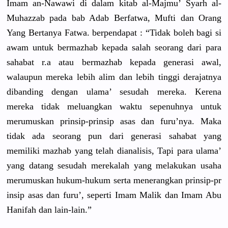
Imam an-Nawawi di dalam kitab al-Majmu’ Syarh al-
Muhazza
b pada bab Adab Berfatwa, Mufti dan Orang
Yang Bertanya Fatwa. berpendapa
t : “Tidak boleh bagi si
awam untuk bermazhab kepada salah seorang dari para
sahabat r.a atau bermazhab kepada generasi awal,
walaupun mereka lebih alim dan lebih tinggi derajatnya
dibanding dengan ulama’ sesudah mereka. Kerena
mereka tidak meluangkan
waktu sepenuhnya
untuk
merumuskan
prinsip-pr
insip asas dan furu’nya. Maka
tidak ada seorang pun dari generasi sahabat yang
memiliki mazhab yang telah dianalisis
, Tapi para ulama’
yang datang sesudah merekalah yang melakukan usaha
merumuskan
hukum-huku
m serta menerangka
n prinsip-pr
insip asas dan furu’, seperti Imam Malik dan Imam Abu
Hanifah dan lain-lain.
”