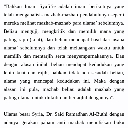
“Bahkan Imam Syafi’ie adalah imam berikutnya
yang
telah menganalis
is mazhab-maz
hab pendahulun
ya seperti
mereka melihat mazhab-maz
hab para ulama’ sebelumnya
.
Beliau menguji, mengkritik
dan memilih mana yang
paling rajih (kuat), dan beliau mendapat hasil dari usaha
ulama’ sebelumnya
dan telah meluangkan
waktu untuk
memilih dan mentarjih serta menyempurn
akannya. Dan
dengan alasan inilah beliau mendapat kedudukan yang
lebih kuat dan rajih, bahkan tidak ada sesudah beliau,
ulama yang mencapai kedudukan ini. Maka dengan
alasan ini pula, mazhab beliau adalah mazhab yang
paling utama untuk diikuti dan bertaqlid dengannya”
.
Ulama besar Syria, Dr. Said Ramadhan Al-Buthi dengan
adanya gerakan paham anti mazhab menuliskan
buku