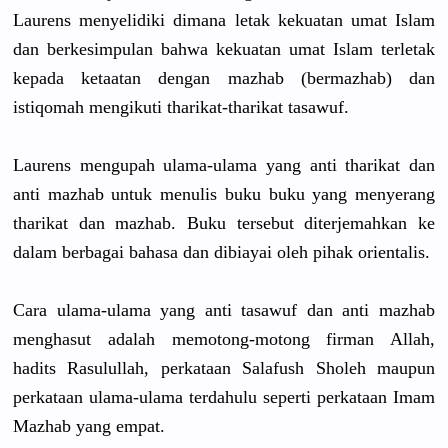
Laurens menyelidik
i dimana letak kekuatan umat Islam
dan berkesimpu
lan bahwa kekuatan umat Islam terletak
kepada ketaatan dengan mazhab (bermazhab
) dan
istiqomah mengikuti tharikat-t
harikat tasawuf.
Laurens mengupah ulama-ulam
a yang anti tharikat dan
anti mazhab untuk menulis buku buku yang menyerang
tharikat dan mazhab. Buku tersebut diterjemah
kan ke
dalam berbagai bahasa dan dibiayai oleh pihak orientalis
.
Cara ulama-ulam
a yang anti tasawuf dan anti mazhab
menghasut adalah memotong-m
otong firman Allah,
hadits Rasulullah
, perkataan Salafush Sholeh maupun
perkataan ulama-ulam
a terdahulu seperti perkataan Imam
Mazhab yang empat.