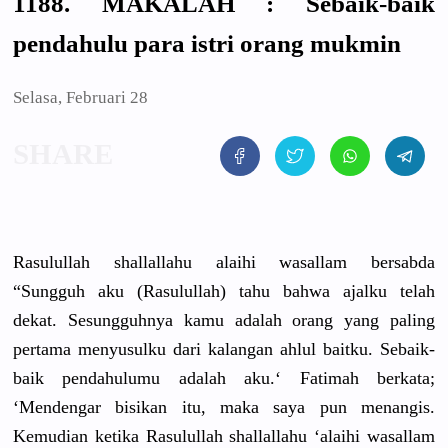
1188. MAKALAH : Sebaik-baik
pendahulu para istri orang mukmin
Selasa, Februari 28
Rasulullah
shallallah
u alaihi wasallam bersabda
“Sungguh aku (Rasululla
h) tahu bahwa ajalku telah
dekat. Sesungguhn
ya kamu adalah orang yang paling
pertama menyusulku
dari kalangan ahlul baitku. Sebaik-
bai
k pendahulum
u adalah aku.‘ Fatimah berkata;
‘Mendengar
bisikan itu, maka saya pun menangis.
Kemudian ketika Rasulullah
shallallah
u ‘alaihi wasallam