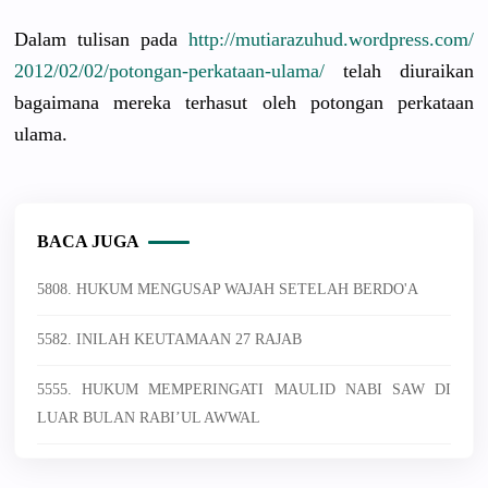
Dalam tulisan pada
http://
mutiarazuhu
d.wordpres
s.com/
2012/02/02/
potongan-pe
rkataan-ul
ama/
telah diuraikan
bagaimana mereka terhasut oleh potongan perkataan
ulama.
BACA JUGA
5808. HUKUM MENGUSAP WAJAH SETELAH BERDO'A
5582. INILAH KEUTAMAAN 27 RAJAB
5555. HUKUM MEMPERINGATI MAULID NABI SAW DI
LUAR BULAN RABI’UL AWWAL