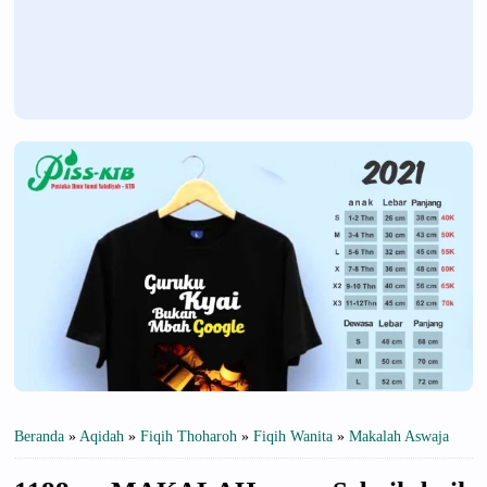
Beranda
»
Aqidah
»
Fiqih Thoharoh
»
Fiqih Wanita
»
Makalah Aswaja