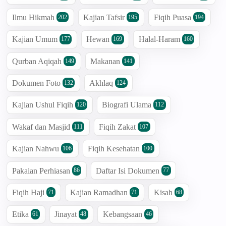
Ilmu Hikmah
Kajian Tafsir
Fiqih Puasa
202
195
194
Kajian Umum
Hewan
Halal-Haram
177
169
160
Qurban Aqiqah
Makanan
149
141
Dokumen Foto
Akhlaq
132
124
Kajian Ushul Fiqih
Biografi Ulama
120
112
Wakaf dan Masjid
Fiqih Zakat
111
107
Kajian Nahwu
Fiqih Kesehatan
106
100
Pakaian Perhiasan
Daftar Isi Dokumen
86
77
Fiqih Haji
Kajian Ramadhan
Kisah
71
71
68
Etika
Jinayat
Kebangsaan
61
48
46