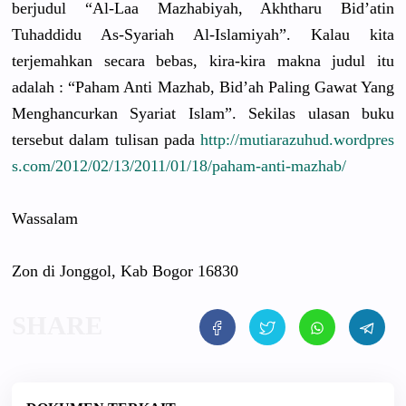
berjudul “Al-Laa Mazhabiyah
, Akhtharu Bid’atin
Tuhaddidu As-Syariah
Al-Islamiy
ah”. Kalau kita
terjemahka
n secara bebas, kira-kira makna judul itu
adalah : “Paham Anti Mazhab, Bid’ah Paling Gawat Yang
Menghancur
kan Syariat Islam”. Sekilas ulasan buku
tersebut dalam tulisan pada
http://
mutiarazuhu
d.wordpres
s.com/
2012/02/13/
2011/01/18/
paham-anti-
mazhab/
Wassalam
Zon di Jonggol, Kab Bogor 16830