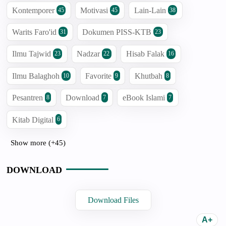
Kontemporer
Motivasi
Lain-Lain
45
45
38
Warits Faro'id
Dokumen PISS-KTB
31
23
Ilmu Tajwid
Nadzar
Hisab Falak
23
22
16
Ilmu Balaghoh
Favorite
Khutbah
10
9
8
Pesantren
Download
eBook Islami
8
7
7
Kitab Digital
6
Show more (+45)
DOWNLOAD
Download Files