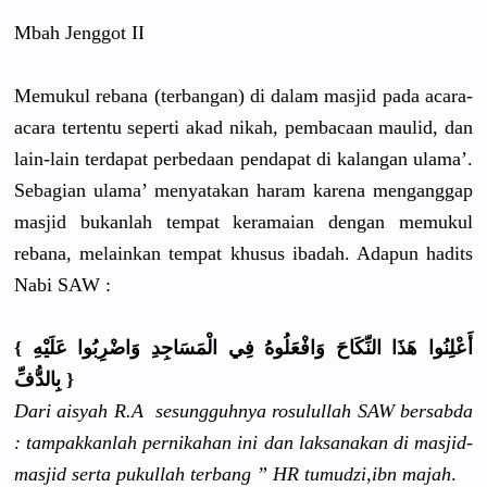
Mbah Jenggot II
Memukul rebana (terbangan
) di dalam masjid pada acara-
acar
a tertentu seperti akad nikah, pembacaan maulid, dan
lain-lain terdapat perbedaan pendapat di kalangan ulama’.
Sebagian ulama’ menyatakan
haram karena menganggap
masjid bukanlah tempat keramaian dengan memukul
rebana, melainkan tempat khusus ibadah. Adapun hadits
Nabi SAW :
{ أَعْلِنُوا
هَذَا النِّكَاحَ
وَافْعَلُو
هُ فِي الْمَسَاجِ
دِ وَاضْرِبُو
ا عَلَيْهِ
}
بِالدُّفِّ
Dari aisyah R.A sesungguhn
ya rosulullah
SAW bersabda
: tampakkanl
ah pernikahan
ini dan laksanakan
di masjid-
mas
jid serta pukullah terbang ” HR tumudzi,ib
n majah
.