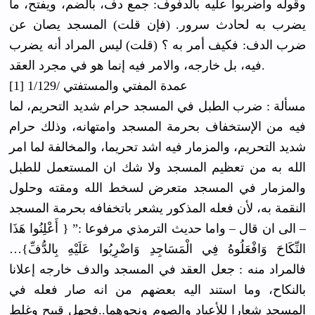
وقوله واضربوا عليه بالدفوف: جمع دف، بالضم، ويفتح، ما
يضرب به لحادث سرور. (فإن
قلت) المسجد يصان عن
ضرب الدف: فكيف أمر به ؟ (قلت) ليس المراد أنه يضرب
فيه، بل خارجه، والامر فيه إنما هو في مجرد العقد.
[1] عمدة المفتي والمستفتي /1/129
مسألة : ضرب الطبل في المسجد حرام شديد التحريم، لما
فيه من الإستخفاف بحرمة المسجد وامتهانه، وذلك حرام
شديد التحريم، والمزمار فيه اشد تحريما، والمخالفة لما امر
الله به من تعظيم المسجد ولا شك ان المستعمل للطبل
والمزمار في المسجد متعرض لسخط الله ومقته وحلول
النقمة به، لأن فعله المذكور يشعر باتخفافه بحرمة المسجد
– الى ان قال – واما حديث الترمذي مرفوعا :” { أَعْلِنُوا
هَذَا
النِّكَاحَ
وَافْعَلُو
هُ فِي الْمَسَاجِ
دِ وَاضْرِبُو
ا عَلَيْهِ بِالدُّفِّ
}…
فالمراد منه : جعل العقد في المسجد والدف خارجه إعلانا
بالنكاح، وما استند اليه بعضهم من انه صار فعله في
المسجد شعارا للأعياد والصوم ونحوهما..ف
جهل قبيح وغلط