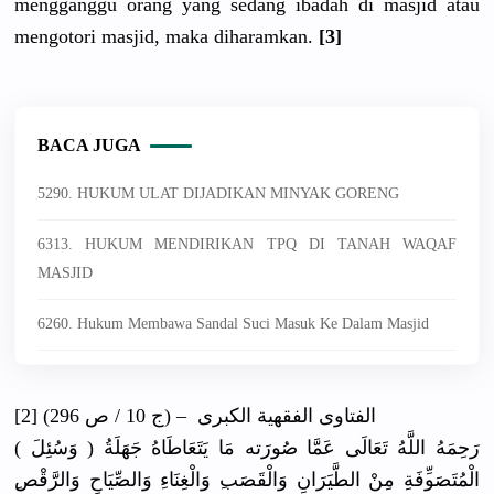
mengganggu
orang yang sedang ibadah di masjid atau
mengotori masjid, maka diharamkan
.
[3]
BACA JUGA
5290. HUKUM ULAT DIJADIKAN MINYAK GORENG
6313. HUKUM MENDIRIKAN TPQ DI TANAH WAQAF
MASJID
6260. Hukum Membawa Sandal Suci Masuk Ke Dalam Masjid
[2] الفتاو
ى الفقهية الكبرى – (ج 10 / ص 296)
( وَسُئِلَ ) رَحِمَهُ اللَّهُ تَعَالَى عَمَّا صُورَته مَا يَتَعَاطَا
هُ جَهَلَةُ
الْمُتَصَو
ِّفَةِ مِنْ الطَّيَرَا
نِ وَالْقَصَب
ِ وَالْغِنَا
ءِ وَالصِّيَا
حِ وَالرَّقْص