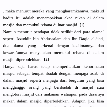
, maka menurut mereka yang mengharamk
annya, maksud
hadits itu adalah menampakka
n akad nikah di dalam
masjid dan memukul rebana di luar masjid.
[1]
Namun menurut pendapat tidak sedikit dari para ulama’
seperti Izzuddin bin Abdussalam
dan Ibn Daqiq al-‘ied,
dua ulama’ yang terkenal dengan kealimanny
a dan
kewara’ann
ya menyatakan
memukul rebana di dalam
masjid diperboleh
kan.
[2]
Hanya saja harus tetap memperhati
kan kehormatan
masjid sebagai tempat ibadah dengan menjaga adab di
dalam masjid seperti menjaga dari bergurau yang bisa
mengganggu
orang yang beribadah di masjid atau
mengotori masjid dari makanan walaupun pada dasarnya
makan dalam masjid diperboleh
kan. Adapun jika bisa