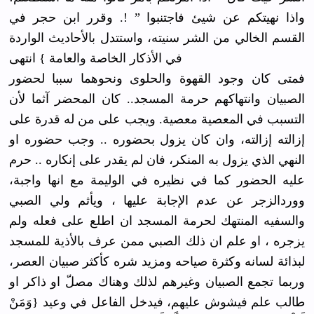
واذا نهيتكم عن شيئ فاجتنبوا ” !. وقرر ابن حجر في
القسم الخالي من الشر سنيته، واستتدل بالأحاديث الواردة
في الأذكار الخاصة والعامة } انتهى
فمتى كان وجود القهوة والحلوى ونحوهما سببا لحضور
الصبيان وانتهاكهم حرمة المسجد.. كان المحضر آثما لأن
التسبب في المعصية معصية. ويجب على من له قدرة على
إزالته إزالته، وان كان يزول بحضوره .. وجب حضوره او
النهي الذي يزول به المنكر، فان لم يقدر على إنكاره .. حرم
عليه الحضور كما في نظيره في الوليمة مع انها واجبة،
ووردالزجر عن عدم الإجابة عليها ، ويأثم ولي الصبي
والسفيه المنتهك لحرمة المسجد ان اطلع على فعله ولم
يزجره ، او علم ان ذلك الصبي ممن عرف بالأذية للمسجد
لبذائة لسانه وكثرة صياحه ومزيد شره كأكثر صبيان العصر،
وربما تجمع الصبيان وغيرهم لذلك وهناك مصلّ او ذاكر او
طالب علم فيشوش عليهم، فيدخل الفاعل في وعيد {وَمَنْ