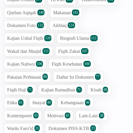
Qurban Aqiqah
Makanan
149
141
Dokumen Foto
Akhlaq
132
124
Kajian Ushul Fiqih
Biografi Ulama
120
112
Wakaf dan Masjid
Fiqih Zakat
111
107
Kajian Nahwu
Fiqih Kesehatan
106
100
Pakaian Perhiasan
Daftar Isi Dokumen
86
77
Fiqih Haji
Kajian Ramadhan
Kisah
71
71
68
Etika
Jinayat
Kebangsaan
61
48
46
Kontemporer
Motivasi
Lain-Lain
45
45
38
Warits Faro'id
Dokumen PISS-KTB
31
23