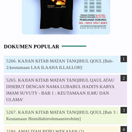
DOKUMEN POPULAR
5266. KAJIAN KITAB MATAN TANQIHUL QOUL [Bab-
2:keutamaan LAA ILAAHA ILLALLOH]
5265. KAJIAN KITAB MATAN TANQIHUL QAUL ATAU
DISEBUT DENGAN NAMA LUBABUL HADITS KARYA
IMAM SUYUTY - BAB 1 : KEUTAMAAN ILMU DAN
ULAMA'
5267. KAJIAN KITAB MATAN TANQIHUL QOUL [Bab 3 :
Keutamaan Bismillahirrohmaanirrohiim]
2194. AMALIYAH REBO WEKASAN (2)