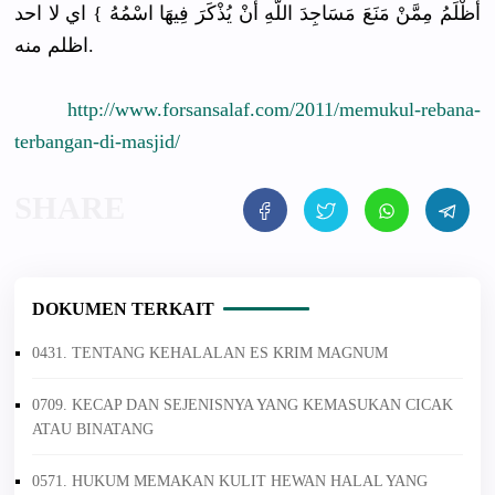
أَظْلَمُ مِمَّنْ مَنَعَ مَسَاجِدَ اللَّهِ أَنْ يُذْكَرَ فِيهَا اسْمُهُ } اي لا احد
اظلم منه.
http://
www.forsans
alaf.com/
2011/
memukul-reb
ana-
terban
gan-di-mas
jid/
DOKUMEN TERKAIT
0431. TENTANG KEHALALAN ES KRIM MAGNUM
0709. KECAP DAN SEJENISNYA YANG KEMASUKAN CICAK
ATAU BINATANG
0571. HUKUM MEMAKAN KULIT HEWAN HALAL YANG