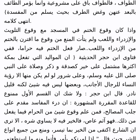
الطواف ، فالطواف باق على مشروعية وانما بؤمر الطائف
بالبعد عنهن وغض الطرف بحيث يسلم من المفسدة}
انتهى كلامه.
واذا كان وقوع الختم في المسجد مع وقوع التلويث
والإزدراء واللعب ولم يتأت المنع من وقوع ما اقترن بالختم
من الإزدراء واللعب..صا
ر فعل الختم فيه حراما، ففي
فتاوى ابن حجر الحديثية { ان المواليد التي تفعل بمكة
اكثرها مشتمل على خير كصدقة و ذكر وصلاة على النبي
صلى الل عليه وسلم، وعلى شرور لو لم يكن منها الا رؤية
النساء للرجال الأجانب، وبعضها ليس فيه شيئ لكنه قليل
نادر. قال ابن حجر : ولا شك ان القسم الأول ممنوع
للقاعدة المقررة المشهورة : ان درء المفاسد مقدم على
جلب المصالح، فمن علم وقوع شيئ من الحرام فيما يفعل
من ذلك..فهو آثم عاص، فالخير فيه لا يساوي شره ، الا ترى
ان الشارع اكتفى من الخير بما تيسر، ومنع من جميع انواع
الشر حيث قال ” اذا امرتكم بأمر فأتوا منه ما استطعتم،