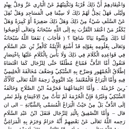
وَاعْتِقَا
دِهِمْ أَنَّ ذَلِكَ قُرْبَةٌ وَتَكْنِيَ
تُهُمْ عَنْ الْبَارِي عَزَّ وَجَلَّ بِهِنْدٍ
وَلَيْلَى فَهَلْ يَحِلُّ لَهُمْ ذَلِكَ لَا سِيَّمَا فِي الْمَسَاجِ
دِ وَهَلْ نُقِلَ
عَنْ السَّلَفِ شَيْءٌ مِنْ ذَلِكَ وَهَلْ ذَلِكَ صَغِيرَةٌ أَوْ كَبِيرَةٌ وَهَلْ
يُكَفَّرُ مَنْ اعْتَقَدَ التَّقَرُّ
بَ بِهِ إلَى اللَّهِ سُبْحَانَه
ُ وَتَعَالَى
أَوْضِحُوا
لَنَا ذَلِكَ وَبَيِّنُو
هُ بَيَانًا شَافِيًا ؟ ( فَأَجَابَ ) نَفَعَنَا اللَّهُ سُبْحَانَه
وَتَعَالَى
بِعُلُومِه
ِ بِقَوْلِهِ
قَدْ أَشْبَعَ الْأَئِمَّ
ةُ كَالْعِزِّ
بْنِ عَبْدِ السَّلَامِ
فِي قَوَاعِدِه
ِ الْكَلَامَ
فِي ذَلِكَ وَلَا بَأْسَ بِالْكَلَا
مِ عَلَيْهَا بِاخْتِصَا
رٍ
فَنَقُولُ أَمَّا الدُّفُّ فَمُبَاحٌ مُطْلَقًا حَتَّى لِلرِّجَال
ِ كَمَا اقْتَضَاهُ
إطْلَاقُ الْجُمْهُو
رِ وَصَرَّحَ بِهِ السُّبْكِي
ّ وَضَعَّفَ مُخَالَفَة
َ الْحَلِيمِ
يِّ
فِيهِ وَأَمَّا الْيَرَاعُ
فَالْمُعْت
َمَدُ عِنْدَ النَّوَوِي
ِّ رَحِمَهُ اللَّهُ تَعَالَى كَالْأَكْث
َرِينَ حُرْمَتُهُ
. وَأَمَّا اجْتِمَاعُ
هُمَا فَحَرَّمَه
ُ ابْنُ الصَّلَاحِ
وَخَالَفَه
السُّبْكِي
ّ وَغَيْرُهُ
فَإِنَّ الْحُرْمَة
َ لَمْ تَتَأَتَّ مِنْ الِاجْتِمَ
اعِ وَلَمْ تَسْرِ
إلَى الدُّفِّ بَلْ مِنْ حَيْثُ الْيَرَاعُ
الْمُسَمَّ
ى بِالشَّبَّ
ابَةِ – الى ان
قال – وَأَمَّا التَّصْفِي
قُ بِالْيَدِ لِلرِّجَال
ِ فَنَقَلَ ابْنُ عَبْدِ السَّلَامِ
رَحِمه اللَّهُ تَعَالَى عَنْ بَعْضِهِمْ
أَنَّهُ حَرَامٌ وَجَزَمَ بِهِ الْمَرَاغِ
يُّ