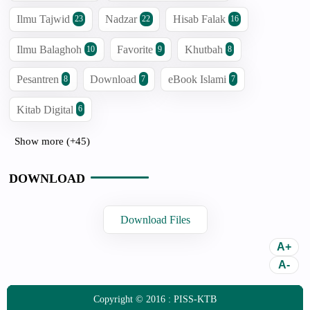
Ilmu Tajwid
Nadzar
Hisab Falak
23
22
16
Ilmu Balaghoh
Favorite
Khutbah
10
9
8
Pesantren
Download
eBook Islami
8
7
7
Kitab Digital
6
Show more (+45)
DOWNLOAD
Download Files
Copyright © 2016 :
PISS-KTB