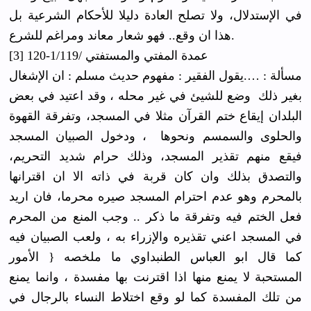
في الإستدلال،
ولا تصلح العادة دليلا للأحكام الشرعية بل
هذا ان وقع.. فهو شعار معاند ومراغم للشرع.
[3] عمدة المفتي والمستفتي /1/119-120
مسألة : ….يقول الفقير : مفهوم حديث مسلم : ان الإشغال
بغير ذلك وضع للشيئ في غير محله ، وقد اعتيد في بعض
البلدان إيقاع ختم القرآن مثلا في المسجد، وتفرقة القهوة
والحلوى والسمسم ونحوها ، ودخول الصبيان المسجد
فيقع منهم تقذير المسجد، وذلك حرام شديد التحريم،
والتصدق بذلك وان كان قربة في ذاته الا ان اقترانها
بالمحرم وهو عدم احترام المسجد صيره محرما، فان اريد
فعل الختم فيه وتفرقة ما ذكر .. وجب المنع من المحرم
في المسجد اعني تقذيره والإزراء به ، ولعب الصبيان فيه
كما قال ابو العباس الطنبداوي ما ملخصه { الأمور
المستحبة لا يمنع منها اذا اقترنت بها مفسدة ، وانما يمنع
من تلك المفسدة كما لو وقع اختلاط النساء بالرجال في