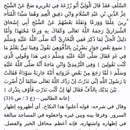
السَّلَفِ فَقَدْ قَالَ الْوَلِيُّ
أَبُو زُرْعَةَ فِي تَحْرِيرِه
ِ صَحَّ عَنْ الشَّيْخِ
عِزِّ الدِّينِ بْنِ عَبْدِ السَّلَامِ
وَابْنِ دَقِيقِ الْعِيدِ وَهُمَا سَيِّدَا الْمُتَأَخ
ِّرِينَ عِلْمًا وَوَرَعًا وَنَقَلَهُ
بَعْضُهُمْ
عَنْ الشَّيْخِ أَبِي إِسْحَاقَ
الشِّيرَاز
ِيِّ رَحِمَهُ اللَّهُ تَعَالَى وَكَفَاكَ بِهِ وَرِعًا مُجْتَهِدً
ا وَأَمَّا
دَلِيلُ الْحِلِّ لِمَا ذُكِرَ فَفِي الْبُخَارِ
يِّ أَنَّهُ صَلَّى اللَّهُ عَلَيْهِ وَسَلَّمَ
{ سَمِعَ بَعْضَ جَوَارٍ يَضْرِبْنَ
بِالدُّفِّ
وَهِيَ تَقُولُ وَفِينَا نَبِيٌّ يَعْلَمُ مَا
فِي غَدٍ فَقَالَ صَلَّى اللَّهُ عَلَيْهِ وَسَلَّمَ دَعِي هَذَا وَقُولِي الَّذِي
كُنْت تَقُولِينَ
} وَفِي التِّرْمِذ
ِيِّ وَابْنِ مَاجَهْ أَنَّهُ صَلَّى اللَّهُ عَلَيْهِ
وَسَلَّمَ { لَمَّا رَجَعَ مِنْ بَعْضِ غَزَوَاتِه
ِ أَتَتْهُ جَارِيَةٌ سَوْدَاءُ فَقَالَتْ
يَا رَسُولَ اللَّهِ إنِّي نَذَرْتُ إنْ رَدَّك اللَّهُ تَعَالَى سَالِمًا أَنْ أَضْرِبَ
فَقَالَ لَهَا إنْ كُنْتِ نَذَرْتِ فَأَوْفِ بِنَذْرِك } .
بَيْنَ يَدَيْك بِالدُّفِّ
إعانة الطالبين – (ج 3 / ص 316)
وقال في شرحه: قوله أعلنوا هذا النكاح، أي أظهروه إظهار
السرور. وفرقا بينه وبين غيره واجعلوه في المساجد مبالغة
في إظهاره واشتهاره، فإنه أعظم محافل الخير والفضل.