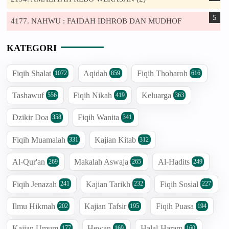
4177. NAHWU : FAIDAH IDHROB DAN MUDHOF
KATEGORI
Fiqih Shalat
Aqidah
Fiqih Thoharoh
1072
859
616
Tashawuf
Fiqih Nikah
Keluarga
556
419
363
Dzikir Doa
Fiqih Wanita
358
341
Fiqih Muamalah
Kajian Kitab
331
312
Al-Qur'an
Makalah Aswaja
Al-Hadits
269
265
249
Fiqih Jenazah
Kajian Tarikh
Fiqih Sosial
241
232
227
Ilmu Hikmah
Kajian Tafsir
Fiqih Puasa
202
195
194
Kajian Umum
Hewan
Halal-Haram
177
169
160