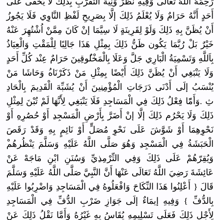
رَحِمَهُ اللَّهُ تَعَالَى وَفِيهِ نَظَرٌ وَنِيَّةُ التَّقَرُّ
بِ بِذَلِكَ لَا يَخْفَى عَلَى
أَحَدٍ أَنَّهُ حَرَامٌ وَلَا يُعْلَمُ ذَلِكَ إلَّا بِصَرِيحِ لَفْظِ النَّاوِي فَلَا يَجُوزُ
أَنْ يُظَنَّ بِهِ ذَلِكَ وَلَوْ لِقَرِينَة
ٍ لَا سِيَّمَا إنْ كَانَ مِمَّنْ اُشْتُهِرَ
عَنْهُ
خَيْرٌ بَلْ رُبَّمَا يَكُون ظَنُّ ذَلِكَ بِمِثْلِ هَذَا جَالِبًا لِلْمَقْتِ
وَالْعِيَا
ذُ
بِاَللَّهِ
وَتَسْمِيَ
ةُ الْبَارِي جَلَّ وَعَلَا بِالْمَخْل
ُوقِينَ حَرَامٌ عِنْد كُلِّ أَحَدٍ
وَلَا يَنْبَغِي أَنْ يُظَنَّ ذَلِكَ أَيْضًا بِمِثْلِ مَنْ ذَكَرْنَاه
ُ وَحَاشَا مَنْ
يُنْسَبُ إلَى أَدْنَى دَرَجَاتِ الْمُؤْمِن
ِينَ أَنْ يُشَبِّهَ الْقَدِيمَ
بِالْحَادِ
ثِ .وَأَمّ
َا فِعْلُ ذَلِكَ فِي الْمَسَاجِ
دِ فَلَا يَنْبَغِي لِأَنَّهَا
لَمْ تُبْنَ لِمِثْلِ
ذَلِكَ وَلَا يَحْرُم ذَلِكَ إلَّا إنْ أَضَرَّ بِأَرْضِ الْمَسْجِد
ِ أَوْ حُصُرِهِ أَوْ
نَحْوِهِمَ
ا أَوْ شَوَّشَ عَلَى نَحْوِ مُصَلٍّ أَوْ نَائِمٍ بِهِ وَقَدْ رَقَصَ
الْحَبَشَة
ُ فِي الْمَسْجِد
ِ وَهُوَ صَلَّى اللَّهُ عَلَيْهِ وَسَلَّمَ يَنْظُرهُم
وَيُقِرّهُ
مْ عَلَى ذَلِكَ وَفِي التِّرْمِذ
ِيِّ وَسُنَنِ ابْنِ مَاجَهْ عَنْ
عَائِشَةَ رَضِيَ اللَّهُ تَعَالَى عَنْهَا أَنَّ النَّبِيَّ
صَلَّى اللَّهُ عَلَيْهِ وَسَلَّمَ
قَالَ { أَعْلِنُوا
هَذَا النِّكَاحَ
وَافْعَلُو
هُ فِي الْمَسَاجِ
دِ وَاضْرِبُو
ا عَلَيْهِ
بِالدُّفِّ
} وَفِيهِ إيمَاءٌ إلَى جَوَازِ ضَرْبِ الدُّفِّ فِي الْمَسَاجِ
دِ
لِأَجْلِ ذَلِكَ فَعَلَى تَسْلِيمِه
ِ يُقَاسُ بِهِ غَيْرُهُ وَأَمَّا نَقْلُ ذَلِكَ عَنْ