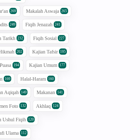
r'an
Makalah Aswaja
269
265
dits
Fiqih Jenazah
249
241
n Tarikh
Fiqih Sosial
232
227
 Hikmah
Kajian Tafsir
202
195
 Puasa
Kajian Umum
194
177
an
Halal-Haram
169
160
an Aqiqah
Makanan
149
141
men Foto
Akhlaq
132
124
n Ushul Fiqih
120
afi Ulama
112