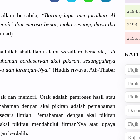
2194
sallam bersabda, “
Barangsiap
a menguraika
n Al
endiri dan merasa benar, maka sesungguhn
ya dia
2193
hmad)
2195
sulullah
shallallah
u alaihi wasallam bersabda, “
di
KATE
ahaman berdasarka
n akal pikiran, sesungguhn
ya
ya dan larangan-N
ya
.” (Hadits riwayat Ath-Thabar
Fiqih
Fiqih
otak dan memori. Otak adalah pemroses hasil atau
Fiqih
emahaman dengan akal pikiran adalah pemahaman
Dziki
secara ilmiah. Pemahaman dengan akal pikiran
akal pikiran mendahului
firmanNya atau upaya
Fiqi
gan berdalih.
Kajia