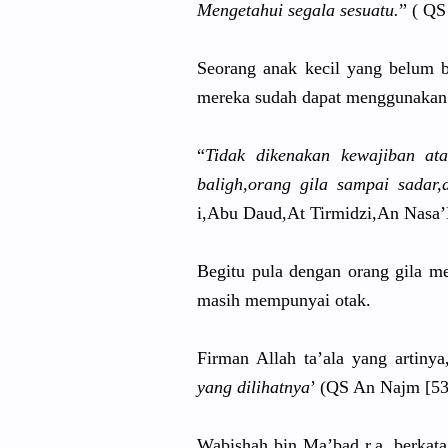
Mengetahui
segala sesuatu.
” ( QS
Seorang anak kecil yang belum b
mereka sudah dapat menggunaka
n
“
Tidak dikenakan kewajiban ata
baligh,ora
ng gila sampai sadar,
i,Abu Daud,At Tirmidzi,A
n Nasa’
Begitu pula dengan orang gila m
masih mempunyai otak.
Firman Allah ta’ala yang artiny
yang dilihatnya
’ (QS An Najm [53
Wabishah bin Ma’bad r.a. berkata