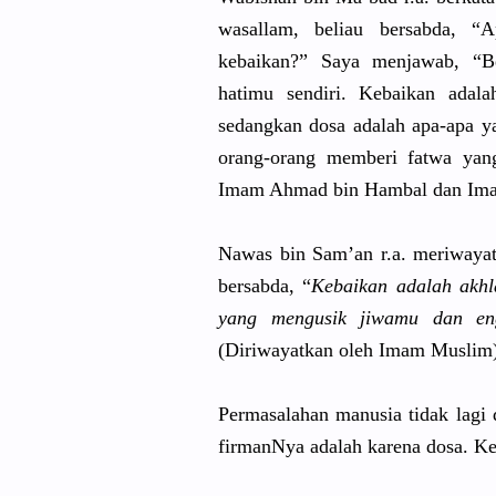
wasallam, beliau bersabda, “
kebaikan?”
Saya menjawab, “Be
hatimu sendiri. Kebaikan adal
sedangkan dosa adalah apa-apa y
orang-oran
g memberi fatwa yan
Imam Ahmad bin Hambal dan Ima
Nawas bin Sam’an r.a. meriwaya
bersabda, “
Kebaikan adalah akhl
yang mengusik jiwamu dan eng
(Diriwayat
kan oleh Imam Muslim)
Permasalah
an manusia tidak lagi
firmanNya adalah karena dosa. Ke