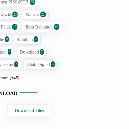
men PISS-KTB
23
Tajwid
Nadzar
23
22
 Falak
Ilmu Balaghoh
16
10
ite
Khutbah
9
8
tren
Download
8
7
 Islami
Kitab Digital
7
6
more (+45)
NLOAD
Download Files