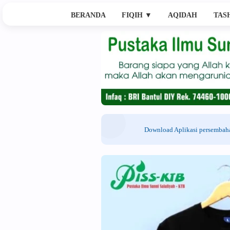
BERANDA
FIQIH
▼
AQIDAH
TAS
Download Aplikasi persemba