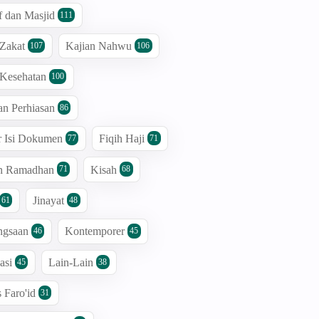
 dan Masjid
111
 Zakat
Kajian Nahwu
107
106
 Kesehatan
100
an Perhiasan
86
r Isi Dokumen
Fiqih Haji
77
71
an Ramadhan
Kisah
71
68
Jinayat
61
48
ngsaan
Kontemporer
46
45
asi
Lain-Lain
45
38
s Faro'id
31