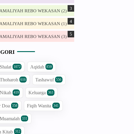
. AMALIYAH REBO WEKASAN (2)
. AMALIYAH REBO WEKASAN (1)
. AMALIYAH REBO WEKASAN (3)
GORI
 Shalat
Aqidah
1072
859
 Thoharoh
Tashawuf
616
556
 Nikah
Keluarga
419
363
r Doa
Fiqih Wanita
358
341
h Muamalah
331
n Kitab
312