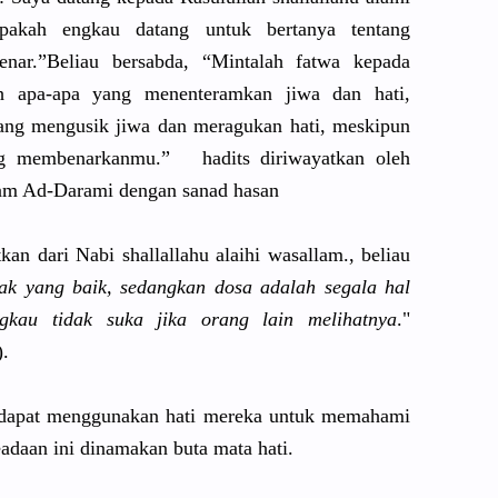
Apakah engkau datang untuk bertanya tentang
nar.”Be
liau bersabda, “Mintalah fatwa kepada
ah apa-apa yang menenteram
kan jiwa dan hati,
ang mengusik jiwa dan meragukan hati, meskipun
g membenarka
nmu.” hadits diriwayatk
an oleh
m Ad-Darami dengan sanad hasan
tk
an dari Nabi shallallah
u alaihi wasallam.,
beliau
ak yang baik, sedangkan dosa adalah segala hal
kau tidak suka jika orang lain melihatnya
."
.
 dapat menggunaka
n hati mereka untuk memahami
adaan ini dinamakan buta mata hati.