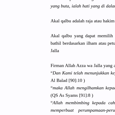
yang buta, ialah hati yang di dal
Akal qalbu adalah raja atau hakim 
Akal qalbu yang dapat memili
bathil berdasarka
n ilham atau pet
Jalla
Firman Allah Azza wa Jalla yang a
“
Dan Kami telah menunjukka
n ke
Al Balad [90]:10 )
“
maka Allah mengilhamk
an kepa
(QS As Syams [91]:8 )
“
Allah membimbing
kepada cah
memperbuat
perumpamaa
n-per