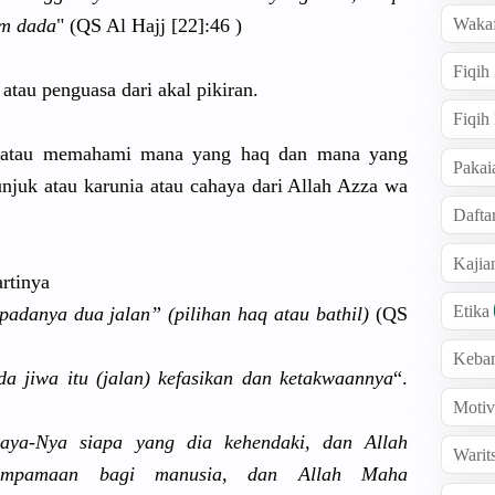
Wakaf
am dada
" (QS Al Hajj [22]:46 )
Fiqih
atau penguasa dari akal pikiran.
Fiqih
h atau memahami mana yang haq dan mana yang
Pakai
unjuk atau karunia atau cahaya dari Allah Azza wa
Dafta
Kaji
rtinya
Etika
padanya dua jalan” (pilihan haq atau bathil)
(QS
Keba
da jiwa itu (jalan) kefasikan dan ketakwaann
ya
“.
Motiv
aya-Nya
siapa yang dia kehendaki,
dan Allah
Warit
umpam
aan bagi manusia, dan Allah Maha