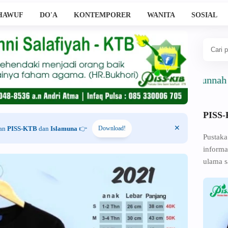
HAWUF
DO'A
KONTEMPORER
WANITA
SOSIAL
Ahlussunnah Wal Jam
PISS
han
PISS-KTB
dan
Islamuna
👉
Download!
Pustaka
informa
ulama s