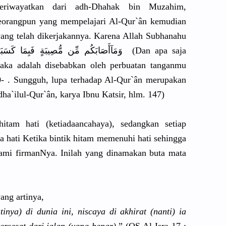
iwayatk
an dari adh-Dhahak
bin Muzahim,
eorangpun
yang mempelajar
i Al-Qur`ân kemudian
ang telah dikerjakan
nya. Karena Allah Subhanahu
wa Ta’ala berfirman : وَمَآأَصَا
بَكُم مِّن مُّصِيبَةٍ
فَبِمَا كَسَبَت
ka adalah disebabkan
oleh perbuatan tanganmu
0- . Sungguh, lupa terhadap Al-Qur`ân merupakan
dha`ilul
-Qur`ân, karya Ibnu Katsir, hlm. 147)
itam hati (ketiadaan
cahaya), sedangkan setiap
a hati Ketika bintik hitam memenuhi hati sehingga
mi firmanNya.
Inilah yang dinamakan buta mata
yang artinya,
inya) di dunia ini, niscaya di akhirat (nanti) ia