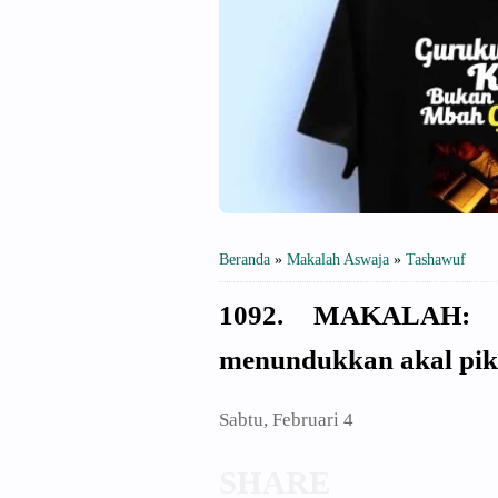
Beranda
»
Makalah Aswaja
»
Tashawuf
1092. MAKALAH: P
menundukkan akal piki
Sabtu, Februari 4