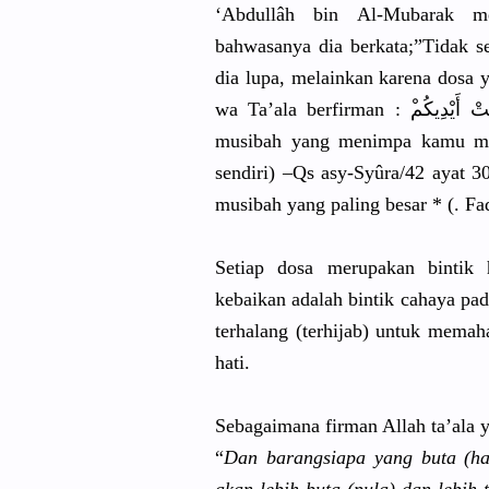
‘Abdullâh bin Al-Mubarak
mer
bahwasanya
dia berkata;”T
idak s
dia lupa, melainkan karena dosa y
ْ أَيْدِيكُم
musibah yang menimpa kamu ma
sendiri) –Qs asy-Syûra/
42 ayat 3
musibah yang paling besar * (. Fa
Setiap dosa merupakan bintik h
kebaikan adalah bintik cahaya pad
terhalang (terhijab)
untuk memaha
hati.
Sebagaiman
a firman Allah ta’ala 
“
Dan barangsiap
a yang buta (hat