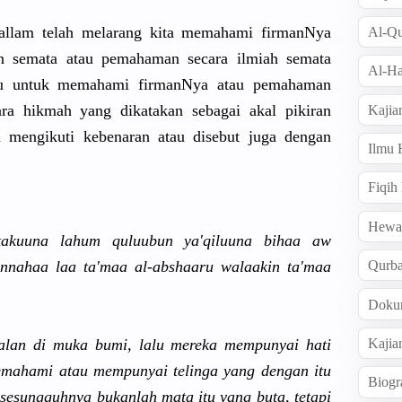
sallam telah melarang kita memahami firmanNya
Al-Qu
an semata atau pemahaman secara ilmiah semata
Al-Ha
bu untuk memahami firmanNya atau pemahaman
ra hikmah yang dikatakan sebagai akal pikiran
Kajia
 mengikuti kebenaran atau disebut juga dengan
Ilmu
Fiqih
Hew
atakuuna lahum quluubun ya'qiluuna
bihaa aw
innahaa
laa ta'maa al-abshaar
u walaakin ta'maa
Qurb
Doku
Kajia
alan di muka bumi, lalu mereka mempunyai hati
emahami atau mempunyai telinga yang dengan itu
Biogr
sesungguhn
ya bukanlah mata itu yang buta, tetapi