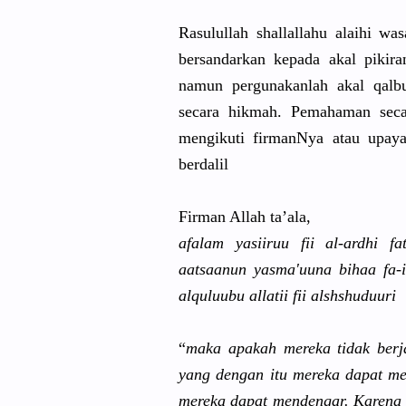
Rasulullah
shallallah
u alaihi wa
bersandark
an kepada akal pikir
namun pergunakan
lah akal qal
secara hikmah. Pemahaman seca
mengikuti firmanNya atau upaya
berdalil
Firman Allah ta’ala,
afalam yasiiruu fii al-ardhi f
aatsaanun yasma'uuna
bihaa fa-
alquluubu allatii fii alshshuduu
ri
“
maka apakah mereka tidak berj
yang dengan itu mereka dapat m
mereka dapat mendengar.
Karena 