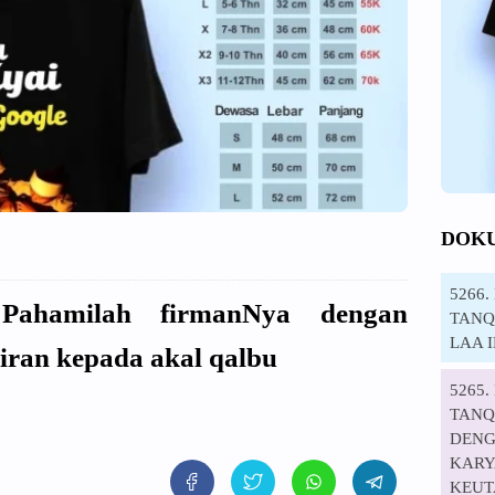
DOK
5266
ahamilah firmanNya dengan
TANQI
LAA 
ran kepada akal qalbu
5265
TANQ
DENG
KARYA
KEUT