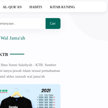
AL-QUR'AN
HADITS
KITAB KUNING
a'ah
-KTB
 Ilmu Sunni Salafiyah - KTB. Sumber
si tanya-jawab islam sesuai pemahaman
alaf ahlus sunnah wal jama'ah