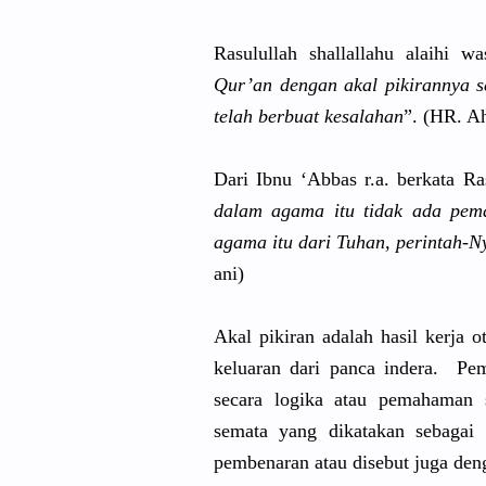
Rasulullah
shallallah
u alaihi wa
Qur’an dengan akal pikirannya
s
telah berbuat kesalahan
”. (HR. A
Dari Ibnu ‘Abbas r.a. berkata Ra
dalam agama itu tidak ada pem
agama itu dari Tuhan, perintah-N
ani)
Akal pikiran adalah hasil kerja 
keluaran dari panca indera. P
secara logika atau pemahaman 
semata yang dikatakan sebagai 
pembenaran
atau disebut juga den