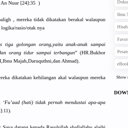
Doku
 An Nuur [24]:35 )
Ilmu 
aligh , mereka tidak dikatakan berakal walaupun
Hisab
 logika/
rasio/otak nya
Favor
s tiga golongan orang,yait
u anak-anak sampai
Pesan
dan orang tidur sampai terbangun
” (HR.Bukhor
I,Ibn
u Majah,Daru
quthni,dan
Ahmad).
eBook
ereka dikatakan kehilangan
akal walaupun mereka
Show 
DOW
a,
‘Fu’aad (hati) tidak pernah mendustai apa-apa
]:11).
: Saya datang kepada Rasulullah
shallallah
u alaihi