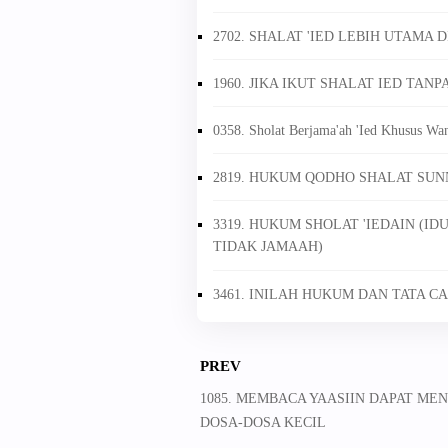
2702. SHALAT 'IED LEBIH UTAMA 
1960. JIKA IKUT SHALAT IED T
0358. Sholat Berjama'ah 'Ied Khusus Wan
2819. HUKUM QODHO SHALAT SUNN
3319. HUKUM SHOLAT 'IEDAIN (ID
TIDAK JAMAAH)
3461. INILAH HUKUM DAN TATA CA
PREV
1085. MEMBACA YAASIIN DAPAT ME
DOSA-DOSA KECIL