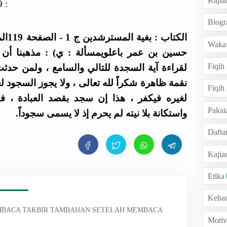
Kajia
 :
Biogr
الكتا
Wakaf
حسين بن عمر باعلويمسألة : ي) : مذهبنا أن
Fiqih
لقراءة آية السجدة للتالي والسامع ، ولمن حدث
نقمة ظاهرة شكراً لله تعالى ، ولا يجوز السجود ل
Fiqih
لغيره فيكفر ، هذا إن سجد بقصد العبادة ، فل
Pakai
واستكانة بلا نيته لم يحرم إذ لا يسمى سجوداً.
Dafta
Kaji
Etika
Keba
 MEMBACA TAKBIR TAMBAHAN SETELAH MEMBACA
Motiv