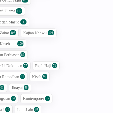
n Ushul Fiqih
afi Ulama
112
 dan Masjid
111
 Zakat
Kajian Nahwu
107
106
 Kesehatan
100
an Perhiasan
86
r Isi Dokumen
Fiqih Haji
77
71
an Ramadhan
Kisah
71
68
Jinayat
61
48
ngsaan
Kontemporer
46
45
asi
Lain-Lain
45
38