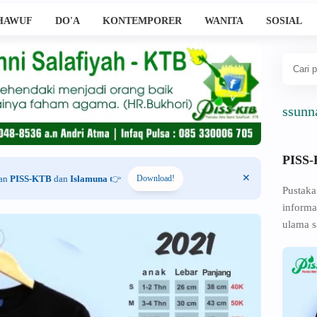
HAWUF
DO'A
KONTEMPORER
WANITA
SOSIAL
Ahlussunnah Wal
PISS
han
PISS-KTB
dan
Islamuna
👉
Download!
Pustaka
informa
ulama s