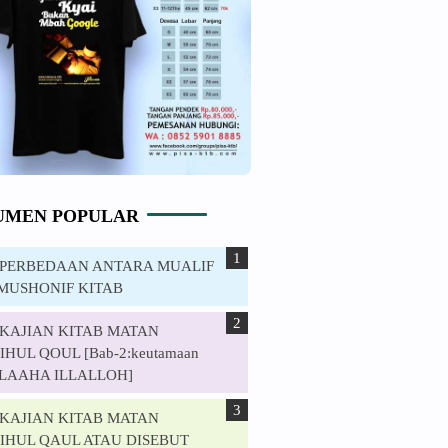
UMEN POPULAR
. PERBEDAAN ANTARA MUALIF
MUSHONIF KITAB
. KAJIAN KITAB MATAN
HUL QOUL [Bab-2:keutamaan
ILAAHA ILLALLOH]
. KAJIAN KITAB MATAN
IHUL QAUL ATAU DISEBUT