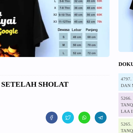
DOK
4797
D SETELAH SHOLAT
DAN 
5266
TANQI
LAA 
5265
TANQ