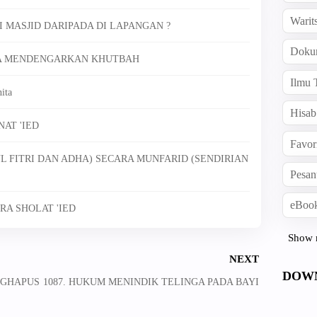
Warit
DI MASJID DARIPADA DI LAPANGAN ?
Doku
ANPA MENDENGARKAN KHUTBAH
Ilmu 
ita
Hisab
AT 'IED
Favor
UL FITRI DAN ADHA) SECARA MUNFARID (SENDIRIAN
Pesan
eBook
RA SHOLAT 'IED
Show 
NEXT
DOW
NGHAPUS
1087. HUKUM MENINDIK TELINGA PADA BAYI