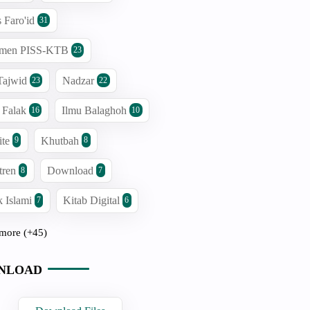
s Faro'id
31
men PISS-KTB
23
Tajwid
Nadzar
23
22
 Falak
Ilmu Balaghoh
16
10
ite
Khutbah
9
8
tren
Download
8
7
 Islami
Kitab Digital
7
6
more (+45)
NLOAD