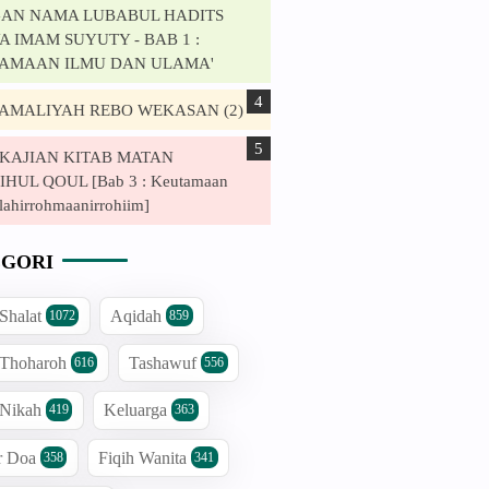
AN NAMA LUBABUL HADITS
 IMAM SUYUTY - BAB 1 :
AMAAN ILMU DAN ULAMA'
. AMALIYAH REBO WEKASAN (2)
. KAJIAN KITAB MATAN
HUL QOUL [Bab 3 : Keutamaan
lahirrohmaanirrohiim]
GORI
 Shalat
Aqidah
1072
859
 Thoharoh
Tashawuf
616
556
 Nikah
Keluarga
419
363
r Doa
Fiqih Wanita
358
341