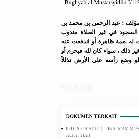
- Bughyah al-Mustarsyidiin I/119
ب : بغية المسترشدين ج 1 - الصفحة 119المؤلف : عبد الرحمن بن محمد بن
 السجود في غير الصلاة مندوب
ت له نعمة ظاهرة أو اندفعت عنه
غير ذلك ، سواء كان لله فيحرم أو
و وضع رأسه على الأرض تذللاً
DOKUMEN TERKAIT
0711. SHOLAT IED : JIKA IMAM
ALFATIHAH