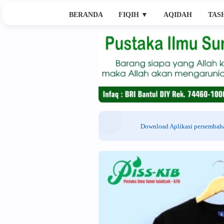
BERANDA
FIQIH
▼
AQIDAH
TAS
Download Aplikasi persemba