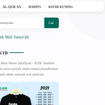
AL-QUR'AN
HADITS
KITAB KUNING
 Jama'ah
-KTB
 Ilmu Sunni Salafiyah - KTB. Sumber
si tanya-jawab islam sesuai pemahaman
alaf ahlus sunnah wal jama'ah