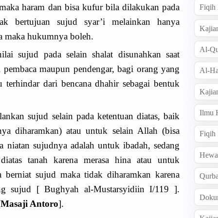
maka haram dan bisa kufur bila dilakukan pada
Fiqi
dak bertujuan sujud syar’i melainkan hanya
Kajia
ja maka hukumnya boleh.
Al-Qu
ilai sujud pada selain shalat disunahkan saat
agi pembaca maupun pendengar, bagi orang yang
Al-Ha
 terhindar dari bencana dhahir sebagai bentuk
Kajia
Ilmu
ankan sujud selain pada ketentuan diatas, baik
a diharamkan) atau untuk selain Allah (bisa
Fiqih
ila niatan sujudnya adalah untuk ibadah, sedang
Hew
 diatas tanah karena merasa hina atau untuk
 berniat sujud maka tidak diharamkan karena
Qurb
g sujud [ Bughyah al-Mustarsyidiin I/119 ].
Doku
[
Masaji Antoro
].