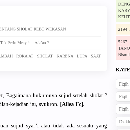
DENG
KARYA
KEUT
2194
 TENTANG SHOLAT REBO WEKASAN
5267
 Tak Perlu Menyebut Ada'an ?
TANQI
Bismil
NAMBAH ROKA'AT SHOLAT KARENA LUPA SAAT
KATE
Fiqih
t, Bagaimana hukumnya sujud setelah sholat ?
Fiqih
dian-kejadian itu, syukron. [
Allea Fc
].
Fiqih
Dziki
ujuan sujud syar’i atau tidak ada sesuatu yang