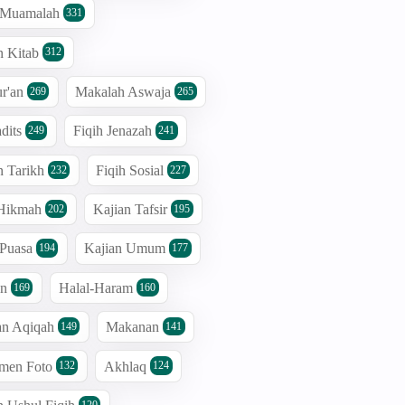
h Muamalah
331
n Kitab
312
r'an
Makalah Aswaja
269
265
dits
Fiqih Jenazah
249
241
n Tarikh
Fiqih Sosial
232
227
 Hikmah
Kajian Tafsir
202
195
 Puasa
Kajian Umum
194
177
an
Halal-Haram
169
160
an Aqiqah
Makanan
149
141
men Foto
Akhlaq
132
124
120