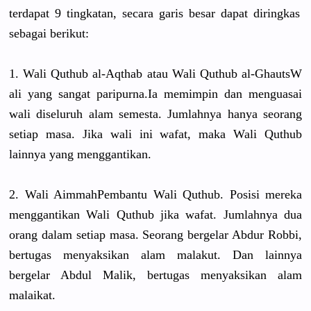
terdapat 9 tingkatan,
secara garis besar dapat diringkas
sebagai berikut:
1. Wali Quthub al-Aqthab atau Wali Quthub al-GhautsW
ali yang sangat paripurna.
Ia memimpin dan menguasai
wali diseluruh alam semesta. Jumlahnya hanya seorang
setiap masa. Jika wali ini wafat, maka Wali Quthub
lainnya yang menggantik
an.
2. Wali AimmahPemb
antu Wali Quthub. Posisi mereka
menggantik
an Wali Quthub jika wafat. Jumlahnya dua
orang dalam setiap masa. Seorang bergelar Abdur Robbi,
bertugas menyaksika
n alam malakut. Dan lainnya
bergelar Abdul Malik, bertugas menyaksika
n alam
malaikat.