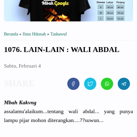
Beranda
»
Ilmu Hikmah
»
Tashawuf
1076. LAIN-LAIN : WALI ABDAL
Sabtu, Februari 4
Mbah Kakvng
assalamu'a
laikum...t
entang wali abdal... yang punya
lampu pijar mohon diterangka
n....??suw
un...