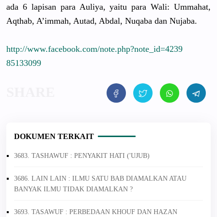
ada 6 lapisan para Auliya, yaitu para Wali: Ummahat,
Aqthab, A’immah, Autad, Abdal, Nuqaba dan Nujaba.
http://
www.faceboo
k.com/
note.php?no
te_id=4239
85133099
DOKUMEN TERKAIT
3683. TASHAWUF : PENYAKIT HATI ('UJUB)
3686. LAIN LAIN : ILMU SATU BAB DIAMALKAN ATAU
BANYAK ILMU TIDAK DIAMALKAN ?
3693. TASAWUF : PERBEDAAN KHOUF DAN HAZAN