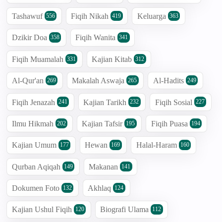
Tashawuf
Fiqih Nikah
Keluarga
556
419
363
Dzikir Doa
Fiqih Wanita
358
341
Fiqih Muamalah
Kajian Kitab
331
312
Al-Qur'an
Makalah Aswaja
Al-Hadits
269
265
249
Fiqih Jenazah
Kajian Tarikh
Fiqih Sosial
241
232
227
Ilmu Hikmah
Kajian Tafsir
Fiqih Puasa
202
195
194
Kajian Umum
Hewan
Halal-Haram
177
169
160
Qurban Aqiqah
Makanan
149
141
Dokumen Foto
Akhlaq
132
124
Kajian Ushul Fiqih
Biografi Ulama
120
112