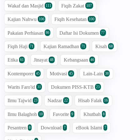
Wakaf dan Masjid
Fiqih Zakat
111
107
Kajian Nahwu
Fiqih Kesehatan
106
100
Pakaian Perhiasan
Daftar Isi Dokumen
86
77
Fiqih Haji
Kajian Ramadhan
Kisah
71
71
68
Etika
Jinayat
Kebangsaan
61
48
46
Kontemporer
Motivasi
Lain-Lain
45
45
38
Warits Faro'id
Dokumen PISS-KTB
31
23
Ilmu Tajwid
Nadzar
Hisab Falak
23
22
16
Ilmu Balaghoh
Favorite
Khutbah
10
9
8
Pesantren
Download
eBook Islami
8
7
7