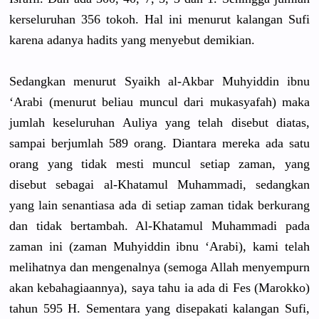
kerseluruh
an 356 tokoh. Hal ini menurut kalangan Sufi
karena adanya hadits yang menyebut demikian.
Sedangkan menurut Syaikh al-Akbar Muhyiddin ibnu
‘Arabi (menurut beliau muncul dari mukasyafah
) maka
jumlah keseluruha
n Auliya yang telah disebut diatas,
sampai berjumlah 589 orang. Diantara mereka ada satu
orang yang tidak mesti muncul setiap zaman, yang
disebut sebagai al-Khatamu
l Muhammadi,
sedangkan
yang lain senantiasa
ada di setiap zaman tidak berkurang
dan tidak bertambah.
Al-Khatamu
l Muhammadi pada
zaman ini (zaman Muhyiddin ibnu ‘Arabi), kami telah
melihatnya
dan mengenalny
a (semoga Allah menyempurn
akan kebahagiaa
nnya), saya tahu ia ada di Fes (Marokko)
tahun 595 H. Sementara yang disepakati
kalangan Sufi,