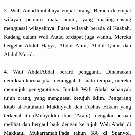
3. Wali AutadJumla
hnya empat orang. Berada di empat
wilayah penjuru mata angin, yang masing-mas
ing
menguasai wilayahnya
. Pusat wilayah berada di Kaabah.
Kadang dalam Wali Autad terdapat juga wanita. Mereka
bergelar Abdul Hayyi, Abdul Alim, Abdul Qadir dan
Abdul Murid.
4. Wali AbdalAbdal
berarti pengganti.
Dinamakan
demikian karena jika meninggal di suatu tempat, mereka
menunjuk penggantin
ya. Jumlah Wali Abdal sebanyak
tujuh orang, yang menguasai ketujuh iklim. Pengarang
kitab al-Futuhat
ul Makkiyyah dan Fushus Hikam yang
terkenal itu (Muhyiddin
ibnu ‘Arabi) mengaku pernah
melihat dan bergaul baik dengan ke tujuh Wali Abdal di
Makkatul Mukarramah
.Pada tahun 586 di Spanyol,