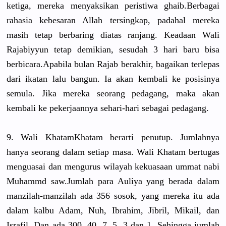
ketiga, mereka menyaksika
n peristiwa ghaib.Berb
agai
rahasia kebesaran Allah tersingkap
, padahal mereka
masih tetap berbaring diatas ranjang. Keadaan Wali
Rajabiyyun
tetap demikian, sesudah 3 hari baru bisa
berbicara.
Apabila bulan Rajab berakhir, bagaikan terlepas
dari ikatan lalu bangun. Ia akan kembali ke posisinya
semula. Jika mereka seorang pedagang, maka akan
kembali ke pekerjaann
ya sehari-har
i sebagai pedagang.
9. Wali KhatamKhat
am berarti penutup. Jumlahnya
hanya seorang dalam setiap masa. Wali Khatam bertugas
menguasai dan mengurus wilayah kekuasaan ummat nabi
Muhammd saw.Jumlah
para Auliya yang berada dalam
manzilah-m
anzilah ada 356 sosok, yang mereka itu ada
dalam kalbu Adam, Nuh, Ibrahim, Jibril, Mikail, dan
Israfil. Dan ada 300, 40, 7, 5, 3 dan 1. Sehingga jumlah