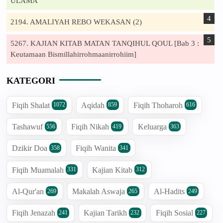
ULAMA'
2194. AMALIYAH REBO WEKASAN (2)
5267. KAJIAN KITAB MATAN TANQIHUL QOUL [Bab 3 :
Keutamaan Bismillahirrohmaanirrohiim]
KATEGORI
Fiqih Shalat
Aqidah
Fiqih Thoharoh
1072
859
616
Tashawuf
Fiqih Nikah
Keluarga
556
419
363
Dzikir Doa
Fiqih Wanita
358
341
Fiqih Muamalah
Kajian Kitab
331
312
Al-Qur'an
Makalah Aswaja
Al-Hadits
269
265
249
Fiqih Jenazah
Kajian Tarikh
Fiqih Sosial
241
232
227