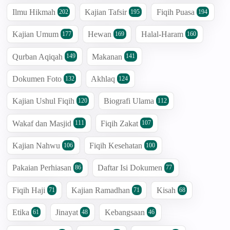
Ilmu Hikmah
Kajian Tafsir
Fiqih Puasa
202
195
194
Kajian Umum
Hewan
Halal-Haram
177
169
160
Qurban Aqiqah
Makanan
149
141
Dokumen Foto
Akhlaq
132
124
Kajian Ushul Fiqih
Biografi Ulama
120
112
Wakaf dan Masjid
Fiqih Zakat
111
107
Kajian Nahwu
Fiqih Kesehatan
106
100
Pakaian Perhiasan
Daftar Isi Dokumen
86
77
Fiqih Haji
Kajian Ramadhan
Kisah
71
71
68
Etika
Jinayat
Kebangsaan
61
48
46