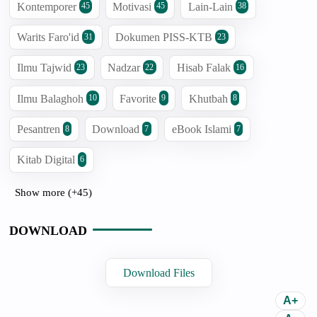
Kontemporer
Motivasi
Lain-Lain
45
45
38
Warits Faro'id
Dokumen PISS-KTB
31
23
Ilmu Tajwid
Nadzar
Hisab Falak
23
22
16
Ilmu Balaghoh
Favorite
Khutbah
10
9
8
Pesantren
Download
eBook Islami
8
7
7
Kitab Digital
6
Show more (+45)
DOWNLOAD
Download Files