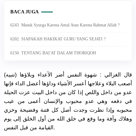
BACA JUGA
6243. Masuk Syurga Karena Amal Atau Karena Rahmat Allah ?
6202. SIAPAKAH HAKIKAT GURU YANG SEJATI ?
6150. TENTANG BAI'AT DALAM THORIQOH
(تنبيه) قال الغزالي : شهوة النفس أضر الأعداء وبلاؤها
أصعب البلاء وعلاجها أعسر الأشياء وداؤها أعضل الداء فإنها
عدو من داخل واللص إذا كان من داخل البيت عزت الحيلة
في دفعه وهي عدو محبوب والإنسان أعمى من عيب
محبوبه وإذا نظرت وجدت أصل كل فتنة وفضيحة وخزي
وهلاك وآفة وما وقع في خلق الله من أول الخلق إلى يوم
القيامة من قبل النفس.