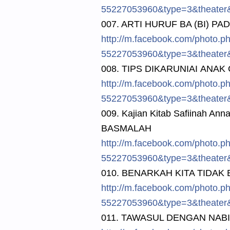
5522705396
0&type=3&t
heater
007. ARTI HURUF BA (BI) P
http://
m.facebook.
com/
photo.p
5522705396
0&type=3&t
heater
008. TIPS DIKARUNIAI
ANAK 
http://
m.facebook.
com/
photo.p
5522705396
0&type=3&t
heater
009. Kajia
n Kitab Safiinah An
BASMALAH
http://
m.facebook.
com/
photo.p
5522705396
0&type=3&t
heater
010. BENARKAH KITA TIDA
http://
m.facebook.
com/
photo.p
5522705396
0&type=3&t
heater
011. TAWASUL DENGAN NAB