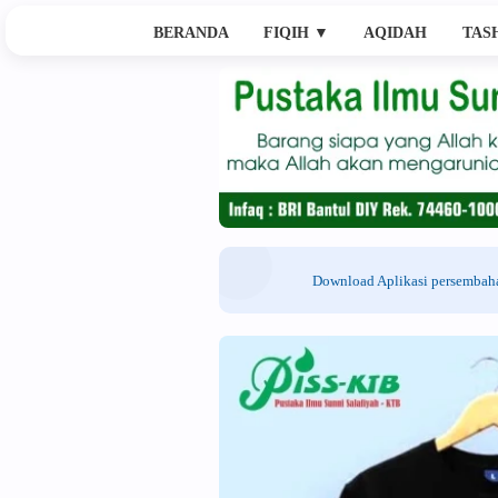
BERANDA
FIQIH
▼
AQIDAH
TAS
Download Aplikasi persemba