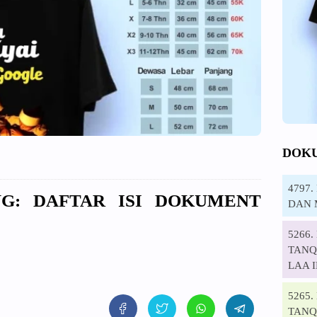
DOK
4797
ING: DAFTAR ISI DOKUMENT
DAN 
5266
TANQI
LAA 
5265
TANQ