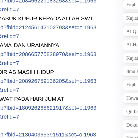
hp?f
bid=208456
229183258&
set=o.1963
Fiqi
&ref
id=7
Kajia
MASUK KUFUR KEPADA ALLAH SWT
hp?f
bid=212456
142102793&
set=o.1963
Al-Qu
&ref
id=7
Al-Ha
AMA’ DAN URAIANNYA
hp?f
bid=208665
775828970&
set=o.1963
Kajia
&ref
id=7
Ilmu
DIR AS MASIH HIDUP
hp?f
bid=208926
759136205&
set=o.1963
Fiqih
&ref
id=7
Hew
AWA
T PADA HARI JUM'AT
hp?f
bid=180926
268621917&
set=o.1963
Qurb
&ref
id=7
Doku
hp?f
bid=213040
365391511&
set=o.1963