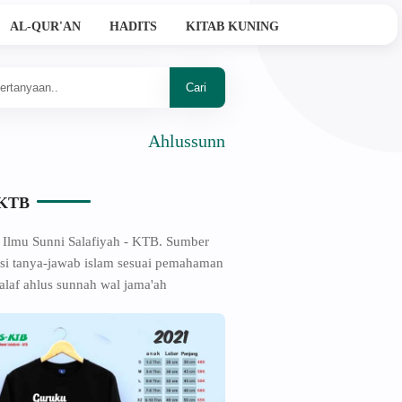
AL-QUR'AN
HADITS
KITAB KUNING
Ahlussunnah Wal Jama'ah
-KTB
 Ilmu Sunni Salafiyah - KTB. Sumber
si tanya-jawab islam sesuai pemahaman
alaf ahlus sunnah wal jama'ah