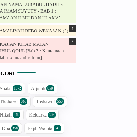
AN NAMA LUBABUL HADITS
 IMAM SUYUTY - BAB 1 :
AMAAN ILMU DAN ULAMA'
. AMALIYAH REBO WEKASAN (2)
. KAJIAN KITAB MATAN
HUL QOUL [Bab 3 : Keutamaan
lahirrohmaanirrohiim]
GORI
 Shalat
Aqidah
1072
859
 Thoharoh
Tashawuf
616
556
 Nikah
Keluarga
419
363
r Doa
Fiqih Wanita
358
341