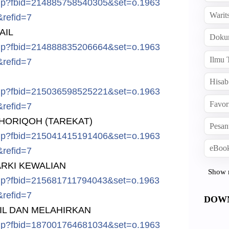
hp?f
bid=214885
758540305&
set=o.1963
Warit
&ref
id=7
AIL
Doku
hp?f
bid=214888
835206664&
set=o.1963
Ilmu 
&ref
id=7
Hisab
hp?f
bid=215036
598525221&
set=o.1963
Favor
&ref
id=7
THORIQOH (TAREKAT)
Pesan
hp?f
bid=215041
415191406&
set=o.1963
eBook
&ref
id=7
ARKI KEWALIAN
Show 
hp?f
bid=215681
711794043&
set=o.1963
&ref
id=7
DOW
MIL DAN MELAHIRKAN
hp?f
bid=187001
764681034&
set=o.1963