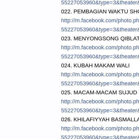
5522705396
0&type=3&t
heater
022. PEMBAGIAN WAKTU SH
http://
m.facebook.
com/
photo.p
5522705396
0&type=3&t
heater
023. MENYO
NGSONG QIBLAT
http://
m.facebook.
com/
photo.p
5522705396
0&type=3&t
heater
024. KUBAH MAKAM WALI
http://
m.facebook.
com/
photo.p
5522705396
0&type=3&t
heater
025. MACAM-MACA
M SUJUD
http://
m.facebook.
com/
photo.p
5522705396
0&type=3&t
heater
026. KHILAFIYYA
H BASMALL
http://
m.facebook.
com/
photo.p
5522705396
0&type=3&t
heater