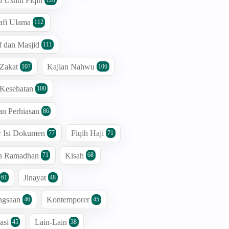
n Ushul Fiqih
afi Ulama
112
 dan Masjid
111
 Zakat
Kajian Nahwu
107
106
 Kesehatan
100
an Perhiasan
86
r Isi Dokumen
Fiqih Haji
77
71
an Ramadhan
Kisah
71
68
Jinayat
61
48
ngsaan
Kontemporer
46
45
asi
Lain-Lain
45
38