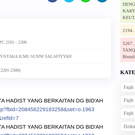
DENG
KARYA
KEUT
2194
C 2101 - 2200
5267
TANQI
Bismil
 PUSTAKA ILMU SUNNI SALAFIYYAH
2201-2300)
KATE
Fiqih
RTA HADIST YANG BERKAITAN DG BID'AH
Fiqih
hp?f
bid=208456
229183258&
set=o.1963
Fiqih
&ref
id=7
RTA HADIST YANG BERKAITAN DG BID'AH
Dziki