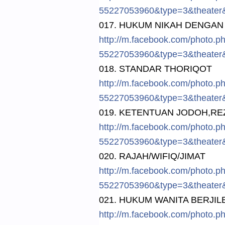
5522705396
0&type=3&t
heater
017. HUKUM NIKAH DENGAN 
http://
m.facebook.
com/
photo.p
5522705396
0&type=3&t
heater
018. STANDAR THORIQOT
http://
m.facebook.
com/
photo.p
5522705396
0&type=3&t
heater
019. KETENTUAN JODOH,RE
http://
m.facebook.
com/
photo.p
5522705396
0&type=3&t
heater
020. RAJAH/
WIFIQ/JIMAT
http://
m.facebook.
com/
photo.p
5522705396
0&type=3&t
heater
021. HUKUM WANITA BERJIL
http://
m.facebook.
com/
photo.p