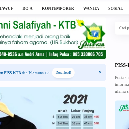
HAWUF
DO'A
KONTEMPORER
WANITA
SOSIAL
PISS
han
PISS-KTB
dan
Islamuna
👉
Download!
Pustaka
informa
ulama s