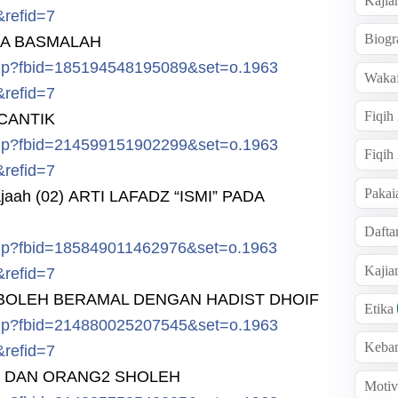
Kajia
&ref
id=7
Biogr
ADA BASMALAH
hp?f
bid=185194
548195089&
set=o.1963
Wakaf
&ref
id=7
Fiqih
CANTIK
hp?f
bid=214599
151902299&
set=o.1963
Fiqih
&ref
id=7
Pakai
najaah (02) ARTI LAFADZ “ISMI” PADA
Dafta
hp?f
bid=185849
011462976&
set=o.1963
Kaji
&ref
id=7
K BOLEH BERAMAL DENGAN HADIST DHOIF
Etika
hp?f
bid=214880
025207545&
set=o.1963
Keba
&ref
id=7
I DAN ORANG2 SHOLEH
Motiv