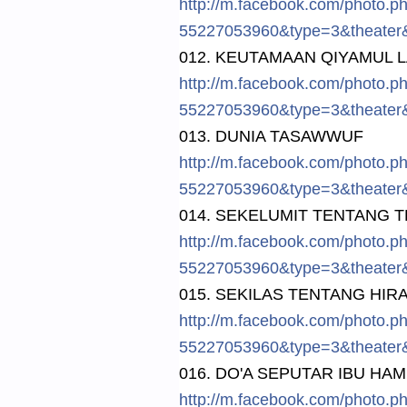
http://
m.facebook.
com/
photo.p
5522705396
0&type=3&t
heater
012. KEUTAMAAN QIYAMUL L
http://
m.facebook.
com/
photo.p
5522705396
0&type=3&t
heater
013. DUNIA TASAWWUF
http://
m.facebook.
com/
photo.p
5522705396
0&type=3&t
heater
014. SEKELUMIT TENTANG 
http://
m.facebook.
com/
photo.p
5522705396
0&type=3&t
heater
015. SEKILAS TENTANG HIR
http://
m.facebook.
com/
photo.p
5522705396
0&type=3&t
heater
016. DO'A SEPUTAR IBU HA
http://
m.facebook.
com/
photo.p