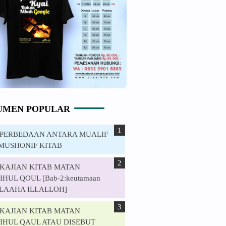
UMEN POPULAR
. PERBEDAAN ANTARA MUALIF
MUSHONIF KITAB
. KAJIAN KITAB MATAN
HUL QOUL [Bab-2:keutamaan
ILAAHA ILLALLOH]
. KAJIAN KITAB MATAN
IHUL QAUL ATAU DISEBUT