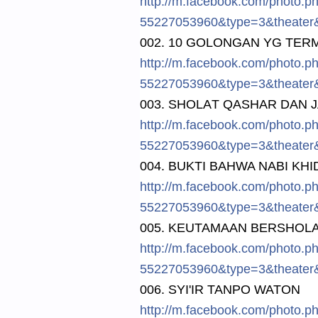
http://
m.facebook.
com/
photo.p
5522705396
0&type=3&t
heater
002. 10 GOLONGAN YG TER
http://
m.facebook.
com/
photo.p
5522705396
0&type=3&t
heater
003. SHOLA
T QASHAR DAN J
http://
m.facebook.
com/
photo.p
5522705396
0&type=3&t
heater
004. BUKTI BAHWA NABI KHI
http://
m.facebook.
com/
photo.p
5522705396
0&type=3&t
heater
005. KEUTAMAAN BERSHOL
http://
m.facebook.
com/
photo.p
5522705396
0&type=3&t
heater
006. SYI'IR TANPO WATON
http://
m.facebook.
com/
photo.p