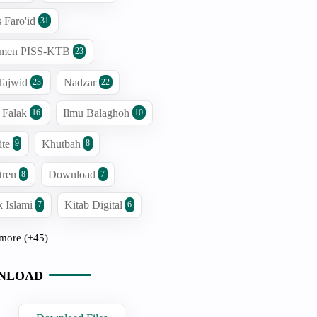
s Faro'id
31
men PISS-KTB
23
Tajwid
Nadzar
23
22
 Falak
Ilmu Balaghoh
16
10
ite
Khutbah
9
8
tren
Download
8
7
 Islami
Kitab Digital
7
6
more (+45)
NLOAD