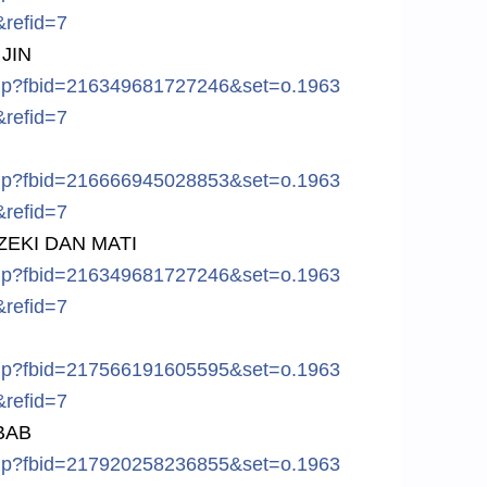
&ref
id=7
JIN
hp?f
bid=216349
681727246&
set=o.1963
&ref
id=7
hp?f
bid=216666
945028853&
set=o.1963
&ref
id=7
ZE
KI DAN MATI
hp?f
bid=216349
681727246&
set=o.1963
&ref
id=7
hp?f
bid=217566
191605595&
set=o.1963
&ref
id=7
BAB
hp?f
bid=217920
258236855&
set=o.1963