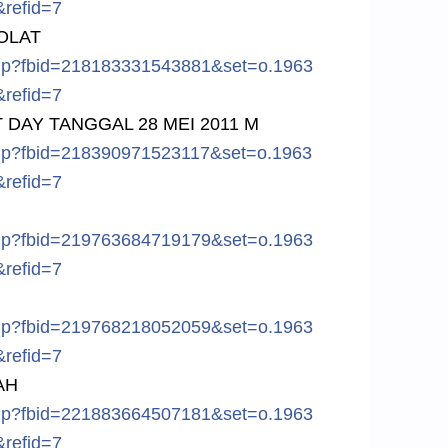
&ref
id=7
OLAT
hp?f
bid=218183
331543881&
set=o.1963
&ref
id=7
 DAY TANGGAL 28 MEI 2011 M
hp?f
bid=218390
971523117&
set=o.1963
&ref
id=7
hp?f
bid=219763
684719179&
set=o.1963
&ref
id=7
hp?f
bid=219768
218052059&
set=o.1963
&ref
id=7
AH
hp?f
bid=221883
664507181&
set=o.1963
&ref
id=7