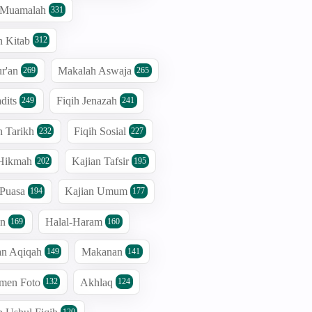
h Muamalah
331
n Kitab
312
r'an
Makalah Aswaja
269
265
dits
Fiqih Jenazah
249
241
n Tarikh
Fiqih Sosial
232
227
 Hikmah
Kajian Tafsir
202
195
 Puasa
Kajian Umum
194
177
an
Halal-Haram
169
160
an Aqiqah
Makanan
149
141
men Foto
Akhlaq
132
124
120