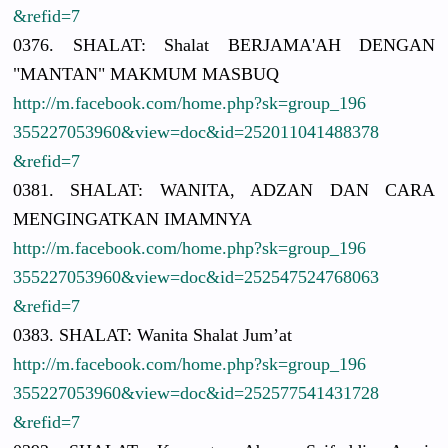
&refid=7
0376. SHALAT: Shalat BERJAMA'AH
DENGAN
"MANTAN" MAKMUM MASBUQ
http://
m.facebook.
com/
home.php?sk
=group_196
3552270539
60&view=do
c&id=25201
1041488378
&refid=7
0381. SHALAT: WANITA, ADZAN DAN CARA
MENGINGATK
AN IMAMNYA
http://
m.facebook.
com/
home.php?sk
=group_196
3552270539
60&view=do
c&id=25254
7524768063
&refid=7
0383. SHALAT: Wanita Shalat Jum’at
http://
m.facebook.
com/
home.php?sk
=group_196
3552270539
60&view=do
c&id=25257
7541431728
&refid=7