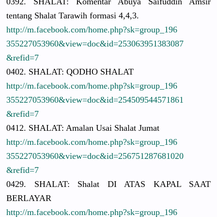
0392. SHALAT: Komentar Abuya Saifuddin Amsir
tentang Shalat Tarawih formasi 4,4,3.
http://
m.facebook.
com/
home.php?sk
=group_196
3552270539
60&view=do
c&id=25306
3951383087
&refid=7
0402. SHALAT: QODHO SHALAT
http://
m.facebook.
com/
home.php?sk
=group_196
3552270539
60&view=do
c&id=25450
9544571861
&refid=7
0412. SHALAT: Amalan Usai Shalat Jumat
http://
m.facebook.
com/
home.php?sk
=group_196
3552270539
60&view=do
c&id=25675
1287681020
&refid=7
0429. SHALAT: Shalat DI ATAS KAPAL SAAT
BERLAYAR
http://
m.facebook.
com/
home.php?sk
=group_196