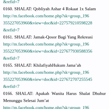
&refid=7
0160. SHALAT: Qobliyah Ashar 4 Rokaat 1x Salam
http://
m.facebook.
com/
home.php?sk
=group_196
3552270539
60&view=do
c&id=22757
9210598228
&refid=7
0161. SHALAT: Jamak-Qoso
r Bagi Yang Rekreasi
http://
m.facebook.
com/
home.php?sk
=group_196
3552270539
60&view=do
c&id=22767
7930588356
&refid=7
0165. SHALAT: Khilafiyah
Hukum Jama’ah
http://
m.facebook.
com/
home.php?sk
=group_196
3552270539
60&view=do
c&id=22767
2707255545
&refid=7
0166. SHALAT: Apakah Wanita Harus Shalat Dhuhur
Menunggu Selesai Jum’at
http://
m.facebook.
com/
home.php?sk
=group_196