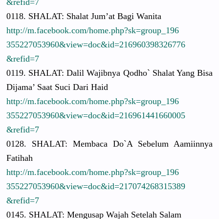
&refid=7
0118. SHALAT: Shalat Jum’at Bagi Wanita
http://
m.facebook.
com/
home.php?sk
=group_196
3552270539
60&view=do
c&id=21696
0398326776
&refid=7
0119. SHALAT: Dalil Wajibnya Qodho` Shalat Yang Bisa
Dijama’ Saat Suci Dari Haid
http://
m.facebook.
com/
home.php?sk
=group_196
3552270539
60&view=do
c&id=21696
1441660005
&refid=7
0128. SHALAT: Membaca Do`A Sebelum Aamiinnya
Fatihah
http://
m.facebook.
com/
home.php?sk
=group_196
3552270539
60&view=do
c&id=21707
4268315389
&refid=7
0145. SHALAT: Mengusap Wajah Setelah Salam