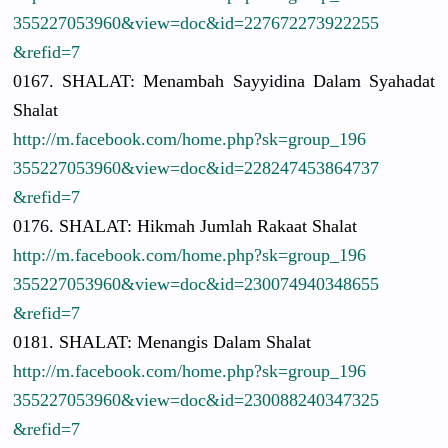
3552270539
60&view=do
c&id=22767
2273922255
&refid=7
0167. SHALAT: Menambah Sayyidina Dalam Syahadat
Shalat
http://
m.facebook.
com/
home.php?sk
=group_196
3552270539
60&view=do
c&id=22824
7453864737
&refid=7
0176. SHALAT: Hikmah Jumlah Rakaat Shalat
http://
m.facebook.
com/
home.php?sk
=group_196
3552270539
60&view=do
c&id=23007
4940348655
&refid=7
0181. SHALAT: Menangis Dalam Shalat
http://
m.facebook.
com/
home.php?sk
=group_196
3552270539
60&view=do
c&id=23008
8240347325
&refid=7