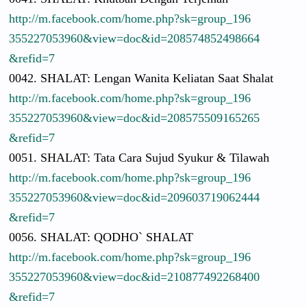
http://
m.facebook.
com/
home.php?sk
=group_196
3552270539
60&view=do
c&id=20857
4852498664
&refid=7
0042. SHALAT: Lengan Wanita Keliatan Saat Shalat
http://
m.facebook.
com/
home.php?sk
=group_196
3552270539
60&view=do
c&id=20857
5509165265
&refid=7
0051. SHALAT: Tata Cara Sujud Syukur & Tilawah
http://
m.facebook.
com/
home.php?sk
=group_196
3552270539
60&view=do
c&id=20960
3719062444
&refid=7
0056. SHALAT: QODHO` SHALAT
http://
m.facebook.
com/
home.php?sk
=group_196
3552270539
60&view=do
c&id=21087
7492268400
&refid=7