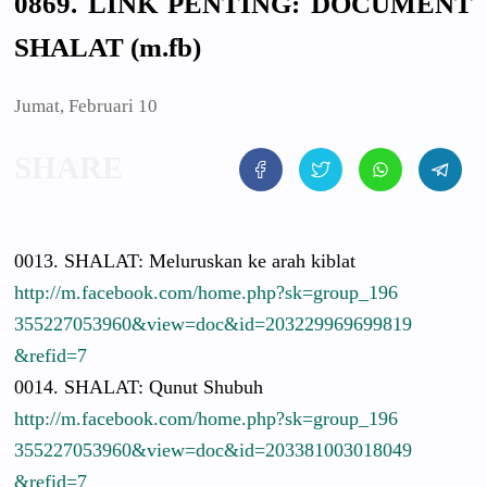
0869. LINK PENTING: DOCUMENT
SHALAT (m.fb)
Jumat, Februari 10
0013. SHALAT: Meluruskan
ke arah kiblat
http://
m.facebook.
com/
home.php?sk
=group_196
3552270539
60&view=do
c&id=20322
9969699819
&refid=7
0014. SHALAT: Qunut Shubuh
http://
m.facebook.
com/
home.php?sk
=group_196
3552270539
60&view=do
c&id=20338
1003018049
&refid=7