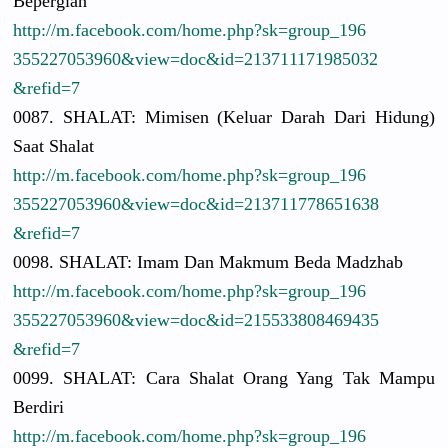
Bepergian
http://
m.facebook.
com/
home.php?sk
=group_196
3552270539
60&view=do
c&id=21371
1171985032
&refid=7
0087. SHALAT: Mimisen (Keluar Darah Dari Hidung)
Saat Shalat
http://
m.facebook.
com/
home.php?sk
=group_196
3552270539
60&view=do
c&id=21371
1778651638
&refid=7
0098. SHALAT: Imam Dan Makmum Beda Madzhab
http://
m.facebook.
com/
home.php?sk
=group_196
3552270539
60&view=do
c&id=21553
3808469435
&refid=7
0099. SHALAT: Cara Shalat Orang Yang Tak Mampu
Berdiri
http://
m.facebook.
com/
home.php?sk
=group_196