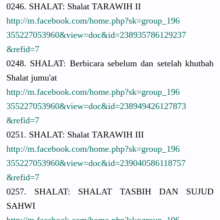
0246. SHALAT: Shalat TARAWIH II
http://
m.facebook.
com/
home.php?sk
=group_196
3552270539
60&view=do
c&id=23893
5786129237
&refid=7
0248. SHALAT: Berbicara sebelum dan setelah khutbah
Shalat jumu'at
http://
m.facebook.
com/
home.php?sk
=group_196
3552270539
60&view=do
c&id=23894
9426127873
&refid=7
0251. SHALAT: Shalat TARAWIH III
http://
m.facebook.
com/
home.php?sk
=group_196
3552270539
60&view=do
c&id=23904
0586118757
&refid=7
0257. SHALAT: SHALAT TASBIH DAN SUJUD
SAHWI