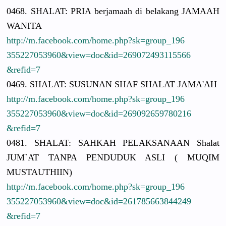
0468. SHALAT: PRIA berjamaah di belakang JAMAAH
WANITA
http://
m.facebook.
com/
home.php?sk
=group_196
3552270539
60&view=do
c&id=26907
2493115566
&refid=7
0469. SHALAT: SUSUNAN SHAF SHALAT JAMA'AH
http://
m.facebook.
com/
home.php?sk
=group_196
3552270539
60&view=do
c&id=26909
2659780216
&refid=7
0481. SHALAT: SAHKAH PELAKSANAA
N Shalat
JUM`AT TANPA PENDUDUK ASLI ( MUQIM
MUSTAUTHII
N)
http://
m.facebook.
com/
home.php?sk
=group_196
3552270539
60&view=do
c&id=26178
5663844249
&refid=7