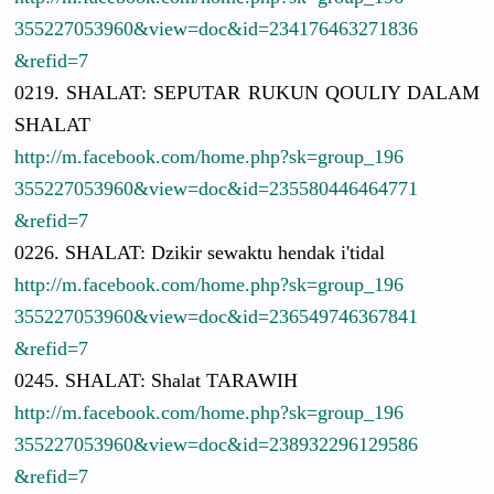
3552270539
60&view=do
c&id=23417
6463271836
&refid=7
0219. SHALAT: SEPUTAR RUKUN QOULIY DALAM
SHALAT
http://
m.facebook.
com/
home.php?sk
=group_196
3552270539
60&view=do
c&id=23558
0446464771
&refid=7
0226. SHALAT: Dzikir sewaktu hendak i'tidal
http://
m.facebook.
com/
home.php?sk
=group_196
3552270539
60&view=do
c&id=23654
9746367841
&refid=7
0245. SHALAT: Shalat TARAWIH
http://
m.facebook.
com/
home.php?sk
=group_196
3552270539
60&view=do
c&id=23893
2296129586
&refid=7