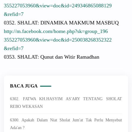
3552270539
60&view=do
c&id=24934
6865088129
&refid=7
0352. SHALAT: DINAMIKA MAKMUM MASBUQ
http://
m.facebook.
com/
home.php?sk
=group_196
3552270539
60&view=do
c&id=25003
8268352322
&refid=7
0353. SHALAT: Qunut dan Witir Ramadhan
BACA JUGA
6302. FATWA KH.HASYIM AS'ARY TENTANG SHOLAT
REBO WEKASAN
6300. Apakah Dalam Niat Sholat Jum'at Tak Perlu Menyebut
Ada'an ?