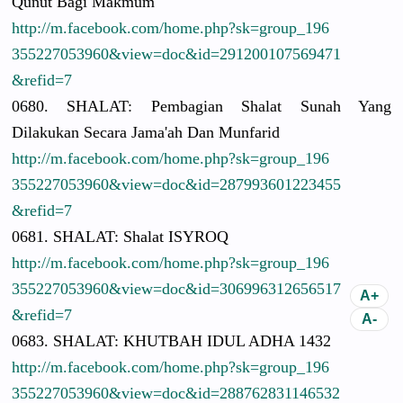
Qunut Bagi Makmum
http://
m.facebook.
com/
home.php?sk
=group_196
3552270539
60&view=do
c&id=29120
0107569471
&refid=7
0680. SHALAT: Pembagian Shalat Sunah Yang
Dilakukan Secara Jama'ah Dan Munfarid
http://
m.facebook.
com/
home.php?sk
=group_196
3552270539
60&view=do
c&id=28799
3601223455
&refid=7
0681. SHALAT: Shalat ISYROQ
http://
m.facebook.
com/
home.php?sk
=group_196
3552270539
60&view=do
c&id=30699
6312656517
&refid=7
0683. SHALAT: KHUTBAH IDUL ADHA 1432
http://
m.facebook.
com/
home.php?sk
=group_196
3552270539
60&view=do
c&id=28876
2831146532