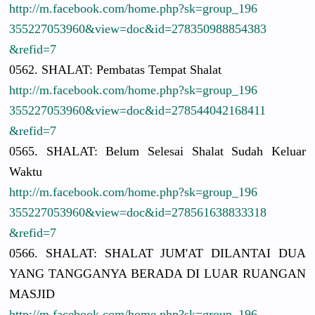
http://
m.facebook.
com/
home.php?sk
=group_196
3552270539
60&view=do
c&id=27835
0988854383
&refid=7
0562. SHALAT: Pembatas Tempat Shalat
http://
m.facebook.
com/
home.php?sk
=group_196
3552270539
60&view=do
c&id=27854
4042168411
&refid=7
0565. SHALAT: Belum Selesai Shalat Sudah Keluar
Waktu
http://
m.facebook.
com/
home.php?sk
=group_196
3552270539
60&view=do
c&id=27856
1638833318
&refid=7
0566. SHALAT: SHALAT JUM'AT DILANTAI DUA
YANG TANGGANYA BERADA DI LUAR RUANGAN
MASJID
http://
m.facebook.
com/
home.php?sk
=group_196