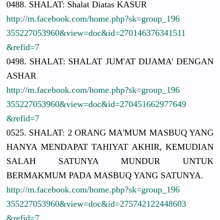
0488. SHALAT: Shalat Diatas KASUR
http://
m.facebook.
com/
home.php?sk
=group_196
3552270539
60&view=do
c&id=27014
6376341511
&refid=7
0498. SHALAT: SHALAT JUM'AT DIJAMA' DENGAN
ASHAR
http://
m.facebook.
com/
home.php?sk
=group_196
3552270539
60&view=do
c&id=27045
1662977649
&refid=7
0525. SHALAT: 2 ORANG MA'MUM MASBUQ YANG
HANYA MENDAPAT TAHIYAT AKHIR, KEMUDIAN
SALAH SATUNYA MUNDUR UNTUK
BERMAKMUM PADA MASBUQ YANG SATUNYA.
http://
m.facebook.
com/
home.php?sk
=group_196
3552270539
60&view=do
c&id=27574
2122448603
&refid=7