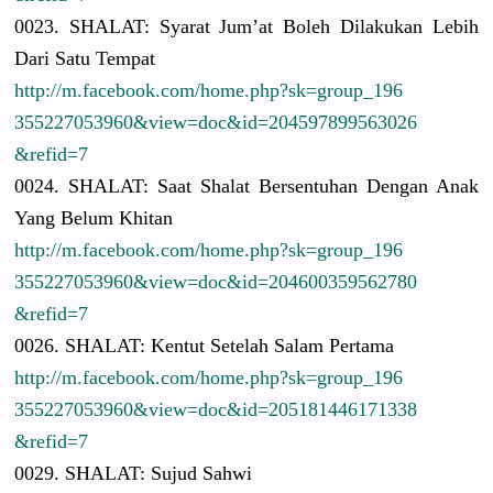
0023. SHALAT: Syarat Jum’at Boleh Dilakukan Lebih
Dari Satu Tempat
http://
m.facebook.
com/
home.php?sk
=group_196
3552270539
60&view=do
c&id=20459
7899563026
&refid=7
0024. SHALAT: Saat Shalat Bersentuha
n Dengan Anak
Yang Belum Khitan
http://
m.facebook.
com/
home.php?sk
=group_196
3552270539
60&view=do
c&id=20460
0359562780
&refid=7
0026. SHALAT: Kentut Setelah Salam Pertama
http://
m.facebook.
com/
home.php?sk
=group_196
3552270539
60&view=do
c&id=20518
1446171338
&refid=7
0029. SHALAT: Sujud Sahwi