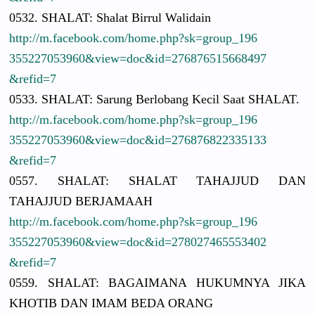
0532. SHALAT: Shalat Birrul Walidain
http://
m.facebook.
com/
home.php?sk
=group_196
3552270539
60&view=do
c&id=27687
6515668497
&refid=7
0533. SHALAT: Sarung Berlobang Kecil Saat SHALAT.
http://
m.facebook.
com/
home.php?sk
=group_196
3552270539
60&view=do
c&id=27687
6822335133
&refid=7
0557. SHALAT: SHALAT TAHAJJUD DAN
TAHAJJUD BERJAMAAH
http://
m.facebook.
com/
home.php?sk
=group_196
3552270539
60&view=do
c&id=27802
7465553402
&refid=7
0559. SHALAT: BAGAIMANA HUKUMNYA JIKA
KHOTIB DAN IMAM BEDA ORANG