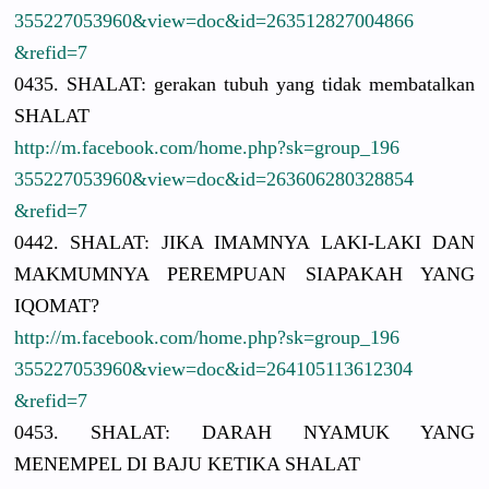
3552270539
60&view=do
c&id=26351
2827004866
&refid=7
0435. SHALAT: gerakan tubuh yang tidak membatalka
n
SHALAT
http://
m.facebook.
com/
home.php?sk
=group_196
3552270539
60&view=do
c&id=26360
6280328854
&refid=7
0442. SHALAT: JIKA IMAMNYA LAKI-LAKI DAN
MAKMUMNYA PEREMPUAN SIAPAKAH YANG
IQOMAT?
http://
m.facebook.
com/
home.php?sk
=group_196
3552270539
60&view=do
c&id=26410
5113612304
&refid=7
0453. SHALAT: DARAH NYAMUK YANG
MENEMPEL DI BAJU KETIKA SHALAT