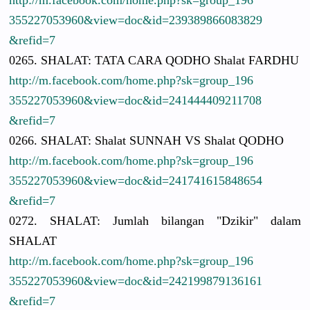
http://
m.facebook.
com/
home.php?sk
=group_196
3552270539
60&view=do
c&id=23938
9866083829
&refid=7
0265. SHALAT: TATA CARA QODHO Shalat FARDHU
http://
m.facebook.
com/
home.php?sk
=group_196
3552270539
60&view=do
c&id=24144
4409211708
&refid=7
0266. SHALAT: Shalat SUNNAH VS Shalat QODHO
http://
m.facebook.
com/
home.php?sk
=group_196
3552270539
60&view=do
c&id=24174
1615848654
&refid=7
0272. SHALAT: Jumlah bilangan "Dzikir" dalam
SHALAT
http://
m.facebook.
com/
home.php?sk
=group_196
3552270539
60&view=do
c&id=24219
9879136161
&refid=7