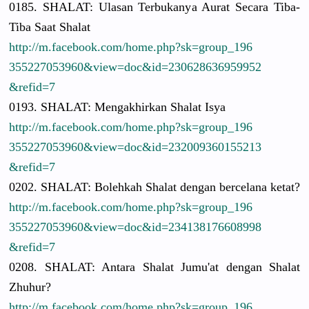
0185. SHALAT: Ulasan Terbukanya
Aurat Secara Tiba-
Tiba Saat Shalat
http://
m.facebook.
com/
home.php?sk
=group_196
3552270539
60&view=do
c&id=23062
8636959952
&refid=7
0193. SHALAT: Mengakhirk
an Shalat Isya
http://
m.facebook.
com/
home.php?sk
=group_196
3552270539
60&view=do
c&id=23200
9360155213
&refid=7
0202. SHALAT: Bolehkah Shalat dengan bercelana ketat?
http://
m.facebook.
com/
home.php?sk
=group_196
3552270539
60&view=do
c&id=23413
8176608998
&refid=7
0208. SHALAT: Antara Shalat Jumu'at dengan Shalat
Zhuhur?
http://
m.facebook.
com/
home.php?sk
=group_196