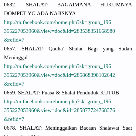
0632. SHALAT: BAGAIMANA HUKUMNYA
DOMPET YG ADA NAJISNYA
http://
m.facebook.
com/
home.php?sk
=group_196
3552270539
60&view=do
c&id=28353
8351668980
&refid=7
0657. SHALAT: Qadha' Shalat Bagi yang Sudah
Meninggal
http://
m.facebook.
com/
home.php?sk
=group_196
3552270539
60&view=do
c&id=28586
8398102642
&refid=7
0659. SHALAT: Puasa & Shalat Penduduk KUTUB
http://
m.facebook.
com/
home.php?sk
=group_196
3552270539
60&view=do
c&id=28587
7724768376
&refid=7
0678. SHALAT: Meninggalk
an Bacaan Shalawat Saat