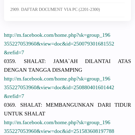
2909. DAFTAR DOCUMENT VIA PC (2201-2300)
http://
m.facebook.
com/
home.php?sk
=group_196
3552270539
60&view=do
c&id=25007
9301681552
&refid=7
0359. SHALAT: JAMA`AH DILANTAI ATAS
DENGAN TANGGA DISAMPING
http://
m.facebook.
com/
home.php?sk
=group_196
3552270539
60&view=do
c&id=25088
0401601442
&refid=7
0369. SHALAT: MEMBANGUNK
AN DARI TIDUR
UNTUK SHALAT
http://
m.facebook.
com/
home.php?sk
=group_196
3552270539
60&view=do
c&id=25158
3608197788