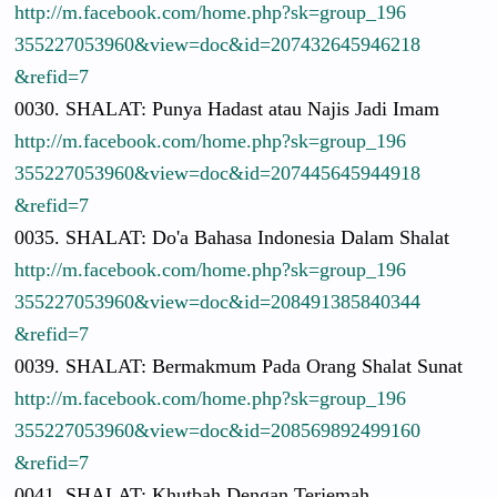
http://
m.facebook.
com/
home.php?sk
=group_196
3552270539
60&view=do
c&id=20743
2645946218
&refid=7
0030. SHALAT: Punya Hadast atau Najis Jadi Imam
http://
m.facebook.
com/
home.php?sk
=group_196
3552270539
60&view=do
c&id=20744
5645944918
&refid=7
0035. SHALAT: Do'a Bahasa Indonesia Dalam Shalat
http://
m.facebook.
com/
home.php?sk
=group_196
3552270539
60&view=do
c&id=20849
1385840344
&refid=7
0039. SHALAT: Bermakmum Pada Orang Shalat Sunat
http://
m.facebook.
com/
home.php?sk
=group_196
3552270539
60&view=do
c&id=20856
9892499160
&refid=7
0041. SHALAT: Khutbah Dengan Terjemah