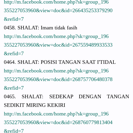
http://
m.facebook.
com/
home.php?sk
=group_196
3552270539
60&view=do
c&id=26643
5253379290
&refid=7
0458. SHALAT: Imam tidak fasih
http://
m.facebook.
com/
home.php?sk
=group_196
3552270539
60&view=do
c&id=26755
9489933533
&refid=7
0464. SHALAT: POSISI TANGAN SAAT I'TIDAL
http://
m.facebook.
com/
home.php?sk
=group_196
3552270539
60&view=do
c&id=26875
7706480378
&refid=7
0465. SHALAT: SEDEKAP DENGAN TANGAN
SEDIKIT MIRING KEKIRI
http://
m.facebook.
com/
home.php?sk
=group_196
3552270539
60&view=do
c&id=26876
0779813404
&refid=7