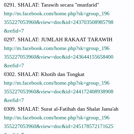
0291. SHALAT: Tarawih secara "munfarid"
http://
m.facebook.
com/
home.php?sk
=group_196
3552270539
60&view=do
c&id=24370
3508985798
&refid=7
0297. SHALAT: JUMLAH RAKAAT TARAWIH
http://
m.facebook.
com/
home.php?sk
=group_196
3552270539
60&view=do
c&id=24364
4155658400
&refid=7
0302. SHALAT: Khotib dan Tongkat
http://
m.facebook.
com/
home.php?sk
=group_196
3552270539
60&view=do
c&id=24417
2408938908
&refid=7
0309. SHALAT: Surat al-Fatihah
dan Shalat Jama'ah
http://
m.facebook.
com/
home.php?sk
=group_196
3552270539
60&view=do
c&id=24517
8572171625