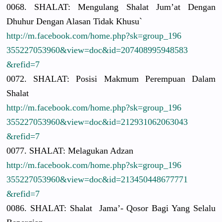
0068. SHALAT: Mengulang Shalat Jum’at Dengan
Dhuhur Dengan Alasan Tidak Khusu`
http://
m.facebook.
com/
home.php?sk
=group_196
3552270539
60&view=do
c&id=20740
8995948583
&refid=7
0072. SHALAT: Posisi Makmum Perempuan Dalam
Shalat
http://
m.facebook.
com/
home.php?sk
=group_196
3552270539
60&view=do
c&id=21293
1062063043
&refid=7
0077. SHALAT: Melagukan Adzan
http://
m.facebook.
com/
home.php?sk
=group_196
3552270539
60&view=do
c&id=21345
0448677771
&refid=7
0086. SHALAT: Shalat Jama’- Qosor Bagi Yang Selalu