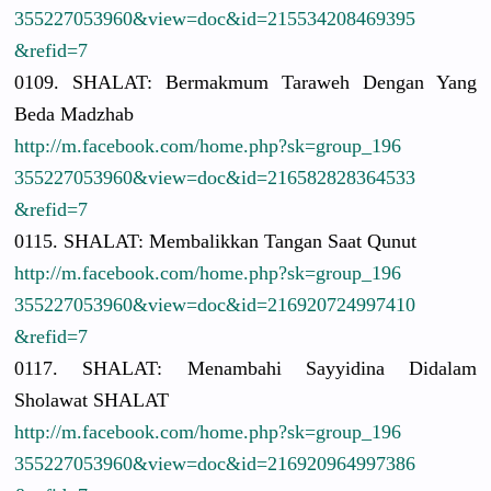
3552270539
60&view=do
c&id=21553
4208469395
&refid=7
0109. SHALAT: Bermakmum Taraweh Dengan Yang
Beda Madzhab
http://
m.facebook.
com/
home.php?sk
=group_196
3552270539
60&view=do
c&id=21658
2828364533
&refid=7
0115. SHALAT: Membalikka
n Tangan Saat Qunut
http://
m.facebook.
com/
home.php?sk
=group_196
3552270539
60&view=do
c&id=21692
0724997410
&refid=7
0117. SHALAT: Menambahi Sayyidina Didalam
Sholawat SHALAT
http://
m.facebook.
com/
home.php?sk
=group_196
3552270539
60&view=do
c&id=21692
0964997386