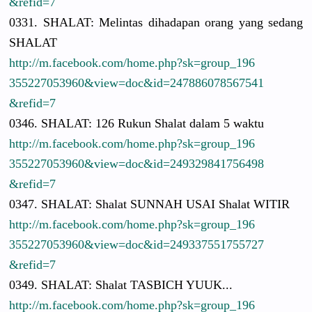
&refid=7
0331. SHALAT: Melintas dihadapan orang yang sedang
SHALAT
http://
m.facebook.
com/
home.php?sk
=group_196
3552270539
60&view=do
c&id=24788
6078567541
&refid=7
0346. SHALAT: 126 Rukun Shalat dalam 5 waktu
http://
m.facebook.
com/
home.php?sk
=group_196
3552270539
60&view=do
c&id=24932
9841756498
&refid=7
0347. SHALAT: Shalat SUNNAH USAI Shalat WITIR
http://
m.facebook.
com/
home.php?sk
=group_196
3552270539
60&view=do
c&id=24933
7551755727
&refid=7
0349. SHALAT: Shalat TASBICH YUUK...
http://
m.facebook.
com/
home.php?sk
=group_196