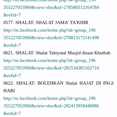
3552270539
60&view=do
c&id=27858
0312164784
&refid=7
0577. SHALAT: SHALAT JAMA' TA'KHIR
http://
m.facebook.
com/
home.php?sk
=group_196
3552270539
60&view=do
c&id=27881
3172141498
&refid=7
0621. SHALAT: Shalat Tahiyatal Masjid disaat Khutbah
http://
m.facebook.
com/
home.php?sk
=group_196
3552270539
60&view=do
c&id=28253
4385102710
&refid=7
0622. SHALAT: BOLEHKAN Shalat HAJAT DI PAGI
HARI
http://
m.facebook.
com/
home.php?sk
=group_196
3552270539
60&view=do
c&id=28241
3958448086
&refid=7