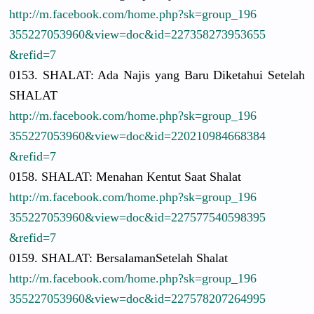
http://
m.facebook.
com/
home.php?sk
=group_196
3552270539
60&view=do
c&id=22735
8273953655
&refid=7
0153. SHALAT: Ada Najis yang Baru Diketahui Setelah
SHALAT
http://
m.facebook.
com/
home.php?sk
=group_196
3552270539
60&view=do
c&id=22021
0984668384
&refid=7
0158. SHALAT: Menahan Kentut Saat Shalat
http://
m.facebook.
com/
home.php?sk
=group_196
3552270539
60&view=do
c&id=22757
7540598395
&refid=7
0159. SHALAT: Bersalaman
Setelah Shalat
http://
m.facebook.
com/
home.php?sk
=group_196
3552270539
60&view=do
c&id=22757
8207264995