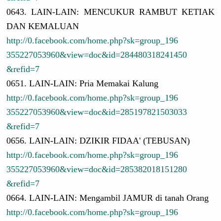
0643. LAIN-LAIN:
MENCUKUR RAMBUT KETIAK
DAN KEMALUAN
http://
0.facebook.
com/
home.php?sk
=group_196
3552270539
60&view=do
c&id=28448
0318241450
&refid=7
0651. LAIN-LAIN:
Pria Memakai Kalung
http://
0.facebook.
com/
home.php?sk
=group_196
3552270539
60&view=do
c&id=28519
7821503033
&refid=7
0656. LAIN-LAIN:
DZIKIR FIDAA' (TEBUSAN)
http://
0.facebook.
com/
home.php?sk
=group_196
3552270539
60&view=do
c&id=28538
2018151280
&refid=7
0664. LAIN-LAIN:
Mengambil JAMUR di tanah Orang
http://
0.facebook.
com/
home.php?sk
=group_196