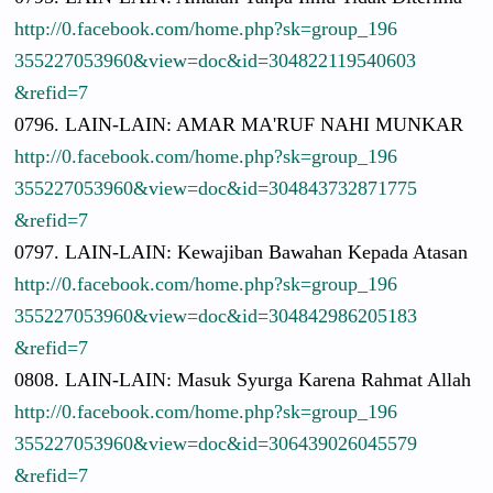
http://
0.facebook.
com/
home.php?sk
=group_196
3552270539
60&view=do
c&id=30482
2119540603
&refid=7
0796. LAIN-LAIN:
AMAR MA'RUF NAHI MUNKAR
http://
0.facebook.
com/
home.php?sk
=group_196
3552270539
60&view=do
c&id=30484
3732871775
&refid=7
0797. LAIN-LAIN:
Kewajiban Bawahan Kepada Atasan
http://
0.facebook.
com/
home.php?sk
=group_196
3552270539
60&view=do
c&id=30484
2986205183
&refid=7
0808. LAIN-LAIN:
Masuk Syurga Karena Rahmat Allah
http://
0.facebook.
com/
home.php?sk
=group_196
3552270539
60&view=do
c&id=30643
9026045579
&refid=7