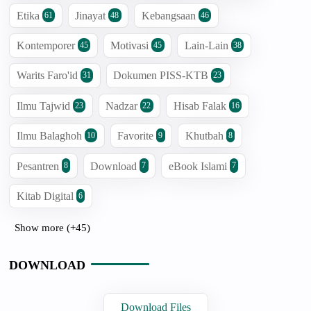
Etika
Jinayat
Kebangsaan
61
48
46
Kontemporer
Motivasi
Lain-Lain
45
45
38
Warits Faro'id
Dokumen PISS-KTB
31
23
Ilmu Tajwid
Nadzar
Hisab Falak
23
22
16
Ilmu Balaghoh
Favorite
Khutbah
10
9
8
Pesantren
Download
eBook Islami
8
7
7
Kitab Digital
6
Show more (+45)
DOWNLOAD
Download Files