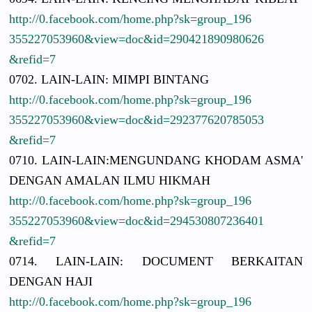
http://
0.facebook.
com/
home.php?sk
=group_196
3552270539
60&view=do
c&id=29042
1890980626
&refid=7
0702. LAIN-LAIN:
MIMPI BINTANG
http://
0.facebook.
com/
home.php?sk
=group_196
3552270539
60&view=do
c&id=29237
7620785053
&refid=7
0710. LAIN-LAIN:
MENGUNDANG
KHODAM ASMA'
DENGAN AMALAN ILMU HIKMAH
http://
0.facebook.
com/
home.php?sk
=group_196
3552270539
60&view=do
c&id=29453
0807236401
&refid=7
0714. LAIN-LAIN:
DOCUMENT BERKAITAN
DENGAN HAJI
http://
0.facebook.
com/
home.php?sk
=group_196