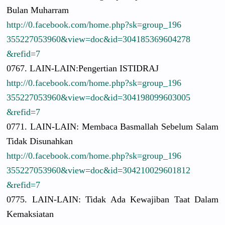
Bulan Muharram
http://
0.facebook.
com/
home.php?sk
=group_196
3552270539
60&view=do
c&id=30418
5369604278
&refid=7
0767. LAIN-LAIN:
Pengertian
ISTIDRAJ
http://
0.facebook.
com/
home.php?sk
=group_196
3552270539
60&view=do
c&id=30419
8099603005
&refid=7
0771. LAIN-LAIN:
Membaca Basmallah Sebelum Salam
Tidak Disunahkan
http://
0.facebook.
com/
home.php?sk
=group_196
3552270539
60&view=do
c&id=30421
0029601812
&refid=7
0775. LAIN-LAIN:
Tidak Ada Kewajiban Taat Dalam
Kemaksiata
n