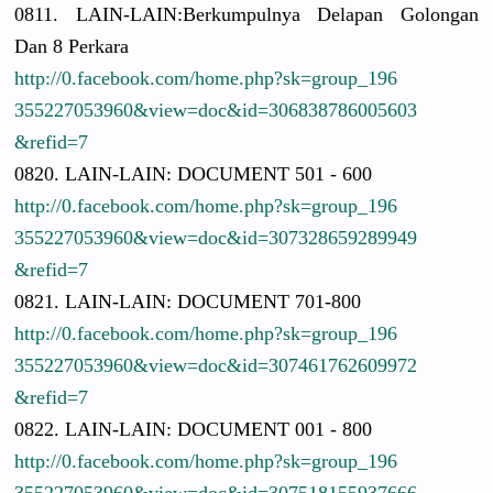
0811. LAIN-LAIN:
Berkumpuln
ya Delapan Golongan
Dan 8 Perkara
http://
0.facebook.
com/
home.php?sk
=group_196
3552270539
60&view=do
c&id=30683
8786005603
&refid=7
0820. LAIN-LAIN:
DOCUMENT 501 - 600
http://
0.facebook.
com/
home.php?sk
=group_196
3552270539
60&view=do
c&id=30732
8659289949
&refid=7
0821. LAIN-LAIN:
DOCUMENT 701-800
http://
0.facebook.
com/
home.php?sk
=group_196
3552270539
60&view=do
c&id=30746
1762609972
&refid=7
0822. LAIN-LAIN:
DOCUMENT 001 - 800
http://
0.facebook.
com/
home.php?sk
=group_196
3552270539
60&view=do
c&id=30751
8155937666