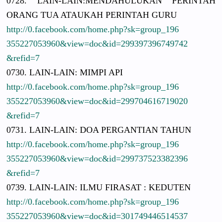
0728. LAIN-LAIN:
MENDAHULUK
AN PERINTAH
ORANG TUA ATAUKAH PERINTAH GURU
http://
0.facebook.
com/
home.php?sk
=group_196
3552270539
60&view=do
c&id=29939
7396749742
&refid=7
0730. LAIN-LAIN:
MIMPI API
http://
0.facebook.
com/
home.php?sk
=group_196
3552270539
60&view=do
c&id=29970
4616719020
&refid=7
0731. LAIN-LAIN:
DOA PERGANTIAN
TAHUN
http://
0.facebook.
com/
home.php?sk
=group_196
3552270539
60&view=do
c&id=29973
7523382396
&refid=7
0739. LAIN-LAIN:
ILMU FIRASAT : KEDUTEN
http://
0.facebook.
com/
home.php?sk
=group_196
3552270539
60&view=do
c&id=30174
9446514537