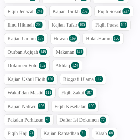
Fiqih Jenazah
Kajian Tarikh
Fiqih Sosial
241
232
227
Ilmu Hikmah
Kajian Tafsir
Fiqih Puasa
202
195
194
Kajian Umum
Hewan
Halal-Haram
177
169
160
Qurban Aqiqah
Makanan
149
141
Dokumen Foto
Akhlaq
132
124
Kajian Ushul Fiqih
Biografi Ulama
120
112
Wakaf dan Masjid
Fiqih Zakat
111
107
Kajian Nahwu
Fiqih Kesehatan
106
100
Pakaian Perhiasan
Daftar Isi Dokumen
86
77
Fiqih Haji
Kajian Ramadhan
Kisah
71
71
68