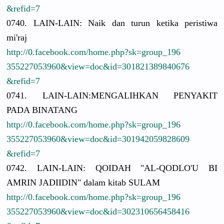
&refid=7
0740. LAIN-LAIN:
Naik dan turun ketika peristiwa
mi'raj
http://
0.facebook.
com/
home.php?sk
=group_196
3552270539
60&view=do
c&id=30182
1389840676
&refid=7
0741. LAIN-LAIN:
MENGALIHKA
N PENYAKIT
PADA BINATANG
http://
0.facebook.
com/
home.php?sk
=group_196
3552270539
60&view=do
c&id=30194
2059828609
&refid=7
0742. LAIN-LAIN:
QOIDAH "AL-QODLO'
U BI
AMRIN JADIIDIN" dalam kitab SULAM
http://
0.facebook.
com/
home.php?sk
=group_196
3552270539
60&view=do
c&id=30231
0656458416