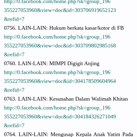
http://
0.facebook.
com/
home.php?sk
=group_196
3552270539
60&view=do
c&id=30370
6919652123
&refid=7
0756. LAIN-LAIN:
Hukum berkata kasar/
kotor di FB
http://
0.facebook.
com/
home.php?sk
=group_196
3552270539
60&view=do
c&id=30370
9802985168
&refid=7
0760. LAIN-LAIN:
MIMPI Digigit Anjing
http://
0.facebook.
com/
home.php?sk
=group_196
3552270539
60&view=do
c&id=30417
8509604964
&refid=7
0763. LAIN-LAIN:
Kesunahan Dalam Walimah Khitan
http://
0.facebook.
com/
home.php?sk
=group_196
3552270539
60&view=do
c&id=30418
4326271049
&refid=7
0764. LAIN-LAIN:
Mengusap Kepala Anak Yatim Pada