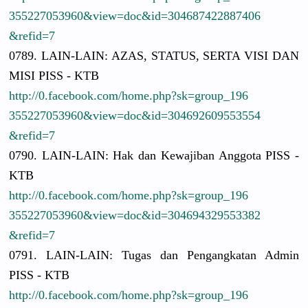
3552270539
60&view=do
c&id=30468
7422887406
&refid=7
0789. LAIN-LAIN:
AZAS, STATUS, SERTA VISI DAN
MISI PISS - KTB
http://
0.facebook.
com/
home.php?sk
=group_196
3552270539
60&view=do
c&id=30469
2609553554
&refid=7
0790. LAIN-LAIN:
Hak dan Kewajiban Anggota PISS -
KTB
http://
0.facebook.
com/
home.php?sk
=group_196
3552270539
60&view=do
c&id=30469
4329553382
&refid=7
0791. LAIN-LAIN:
Tugas dan Pengangkat
an Admin
PISS - KTB
http://
0.facebook.
com/
home.php?sk
=group_196