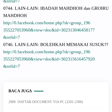
&refid=7
0744. LAIN-LAIN:
IBADAH MAHDHOH dan GROIRU
MAHDHOH
http://
0.facebook.
com/
home.php?sk
=group_196
3552270539
60&view=do
c&id=30231
3046458177
&refid=7
0746. LAIN-LAIN:
BOLEHKAH MEMAKAI SUSUK??
http://
0.facebook.
com/
home.php?sk
=group_196
3552270539
60&view=do
c&id=30231
5616457920
&refid=7
BACA JUGA
2909. DAFTAR DOCUMENT VIA PC (2201-2300)