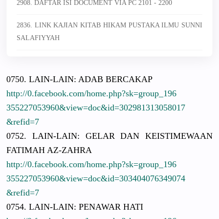
2908. DAFTAR ISI DOCUMENT VIA PC 2101 - 2200
2836. LINK KAJIAN KITAB HIKAM PUSTAKA ILMU SUNNI
SALAFIYYAH
0750. LAIN-LAIN:
ADAB BERCAKAP
http://
0.facebook.
com/
home.php?sk
=group_196
3552270539
60&view=do
c&id=30298
1313058017
&refid=7
0752. LAIN-LAIN:
GELAR DAN KEISTIMEWA
AN
FATIMAH AZ-ZAHRA
http://
0.facebook.
com/
home.php?sk
=group_196
3552270539
60&view=do
c&id=30340
4076349074
&refid=7
0754. LAIN-LAIN:
PENAWAR HATI