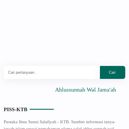
Ahlussunnah Wal Jama'ah
PISS-KTB
Pustaka Ilmu Sunni Salafiyah - KTB. Sumber informasi tanya-
jawab islam sesuai pemahaman ulama salaf ahlus sunnah wal