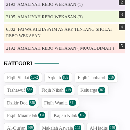
2193. AMALIYAH REBO WEKASAN (1)
2195. AMALIYAH REBO WEKASAN (3)
6302. FATWA KH.HASYIM AS'ARY TENTANG SHOLAT
REBO WEKASAN
2192. AMALIYAH REBO WEKASAN ( MUQADDIMAH )
KATEGORI
Fiqih Shalat
Aqidah
Fiqih Thoharoh
1072
859
616
Tashawuf
Fiqih Nikah
Keluarga
556
419
363
Dzikir Doa
Fiqih Wanita
358
341
Fiqih Muamalah
Kajian Kitab
331
312
Al-Qur'an
Makalah Aswaja
Al-Hadits
269
265
249