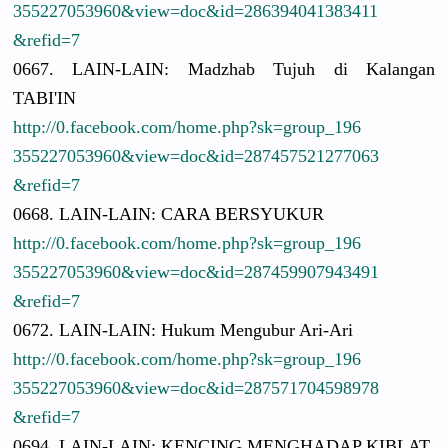
3552270539
60&view=do
c&id=28639
4041383411
&refid=7
0667. LAIN-LAIN:
Madzhab Tujuh di Kalangan
TABI'IN
http://
0.facebook.
com/
home.php?sk
=group_196
3552270539
60&view=do
c&id=28745
7521277063
&refid=7
0668. LAIN-LAIN:
CARA BERSYUKUR
http://
0.facebook.
com/
home.php?sk
=group_196
3552270539
60&view=do
c&id=28745
9907943491
&refid=7
0672. LAIN-LAIN:
Hukum Mengubur Ari-Ari
http://
0.facebook.
com/
home.php?sk
=group_196
3552270539
60&view=do
c&id=28757
1704598978
&refid=7
0694. LAIN-LAIN:
KENCING MENGHADAP KIBLAT