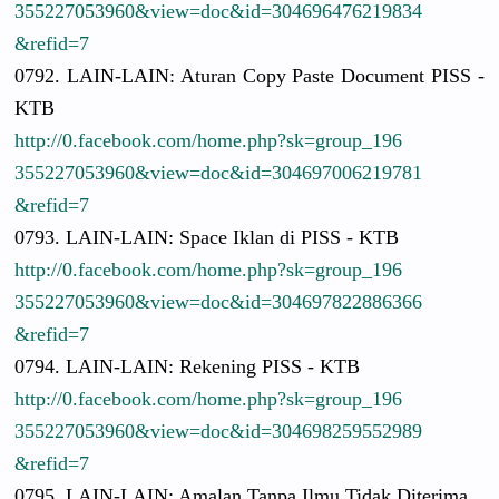
3552270539
60&view=do
c&id=30469
6476219834
&refid=7
0792. LAIN-LAIN:
Aturan Copy Paste Document PISS -
KTB
http://
0.facebook.
com/
home.php?sk
=group_196
3552270539
60&view=do
c&id=30469
7006219781
&refid=7
0793. LAIN-LAIN:
Space Iklan di PISS - KTB
http://
0.facebook.
com/
home.php?sk
=group_196
3552270539
60&view=do
c&id=30469
7822886366
&refid=7
0794. LAIN-LAIN:
Rekening PISS - KTB
http://
0.facebook.
com/
home.php?sk
=group_196
3552270539
60&view=do
c&id=30469
8259552989
&refid=7
0795. LAIN-LAIN:
Amalan Tanpa Ilmu Tidak Diterima