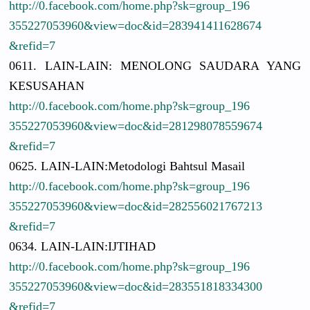
http://
0.facebook.
com/
home.php?sk
=group_196
3552270539
60&view=do
c&id=28394
1411628674
&refid=7
0611. LAIN-LAIN:
MENOLONG SAUDARA YANG
KESUSAHAN
http://
0.facebook.
com/
home.php?sk
=group_196
3552270539
60&view=do
c&id=28129
8078559674
&refid=7
0625. LAIN-LAIN:
Metodologi
Bahtsul Masail
http://
0.facebook.
com/
home.php?sk
=group_196
3552270539
60&view=do
c&id=28255
6021767213
&refid=7
0634. LAIN-LAIN:
IJTIHAD
http://
0.facebook.
com/
home.php?sk
=group_196
3552270539
60&view=do
c&id=28355
1818334300
&refid=7