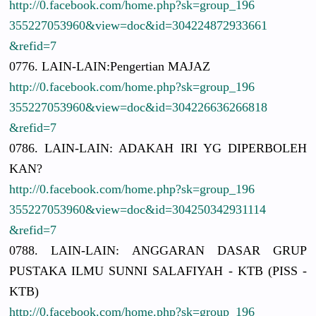
http://
0.facebook.
com/
home.php?sk
=group_196
3552270539
60&view=do
c&id=30422
4872933661
&refid=7
0776. LAIN-LAIN:
Pengertian
MAJAZ
http://
0.facebook.
com/
home.php?sk
=group_196
3552270539
60&view=do
c&id=30422
6636266818
&refid=7
0786. LAIN-LAIN:
ADAKAH IRI YG DIPERBOLEH
KAN?
http://
0.facebook.
com/
home.php?sk
=group_196
3552270539
60&view=do
c&id=30425
0342931114
&refid=7
0788. LAIN-LAIN:
ANGGARAN DASAR GRUP
PUSTAKA ILMU SUNNI SALAFIYAH - KTB (PISS -
KTB)
http://
0.facebook.
com/
home.php?sk
=group_196