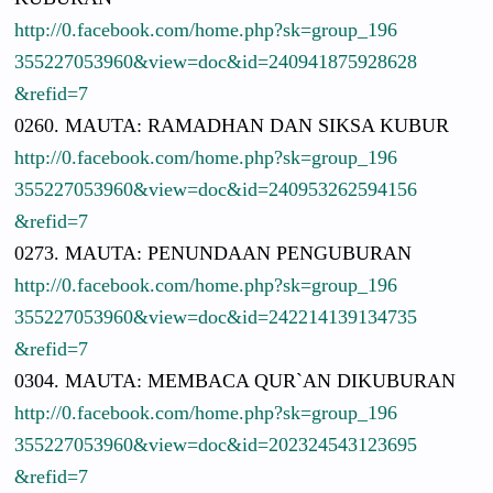
http://
0.facebook.
com/
home.php?sk
=group_196
3552270539
60&view=do
c&id=24094
1875928628
&refid=7
0260. MAUTA: RAMADHAN DAN SIKSA KUBUR
http://
0.facebook.
com/
home.php?sk
=group_196
3552270539
60&view=do
c&id=24095
3262594156
&refid=7
0273. MAUTA: PENUNDAAN PENGUBURAN
http://
0.facebook.
com/
home.php?sk
=group_196
3552270539
60&view=do
c&id=24221
4139134735
&refid=7
0304. MAUTA: MEMBACA QUR`AN DIKUBURAN
http://
0.facebook.
com/
home.php?sk
=group_196
3552270539
60&view=do
c&id=20232
4543123695
&refid=7