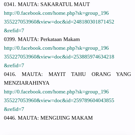
0341. MAUTA: SAKARATUL MAUT
http://
0.facebook.
com/
home.php?sk
=group_196
3552270539
60&view=do
c&id=24818
0301871452
&refid=7
0399. MAUTA: Perkataan Makam
http://
0.facebook.
com/
home.php?sk
=group_196
3552270539
60&view=do
c&id=25388
5974634218
&refid=7
0416. MAUTA: MAYIT TAHU ORANG YANG
MENZIARAHI
NYA
http://
0.facebook.
com/
home.php?sk
=group_196
3552270539
60&view=do
c&id=25978
9604043855
&refid=7
0446. MAUTA: MENGIJING MAKAM