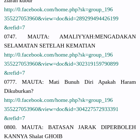
ziarah kubur
http://
0.facebook.
com/
home.php?sk
=group_196
3552270539
60&view=do
c&id=28929
9494426199
&refid=7
0747. MAUTA: AMALIYYAH:
MENGADAKAN
SELAMATAN SETELAH KEMATIAN
http://
0.facebook.
com/
home.php?sk
=group_196
3552270539
60&view=do
c&id=30231
9159790899
&refid=7
0777. MAUTA: Mati Bunuh Diri Apakah Haram
Dikuburkan
?
http://
0.facebook.
com/
home.php?sk
=group_196
3552270539
60&view=do
c&id=30422
7572933391
&refid=7
0800. MAUTA: BATASAN JARAK DIPERBOLEH
KANNYA Shalat GHOIB