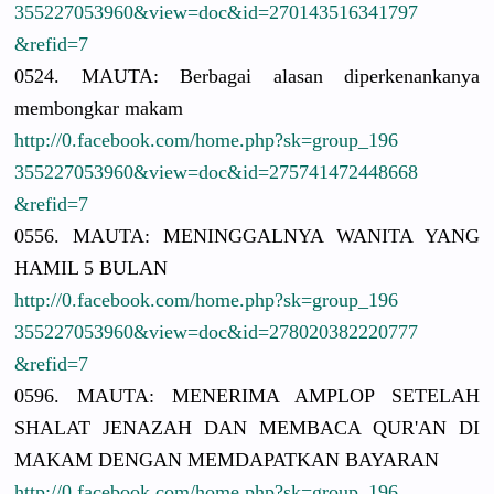
3552270539
60&view=do
c&id=27014
3516341797
&refid=7
0524. MAUTA: Berbagai alasan diperkenan
kanya
membongkar
makam
http://
0.facebook.
com/
home.php?sk
=group_196
3552270539
60&view=do
c&id=27574
1472448668
&refid=7
0556. MAUTA: MENINGGALN
YA WANITA YANG
HAMIL 5 BULAN
http://
0.facebook.
com/
home.php?sk
=group_196
3552270539
60&view=do
c&id=27802
0382220777
&refid=7
0596. MAUTA: MENERIMA AMPLOP SETELAH
SHALAT JENAZAH DAN MEMBACA QUR'AN DI
MAKAM DENGAN MEMDAPATKA
N BAYARAN
http://
0.facebook.
com/
home.php?sk
=group_196