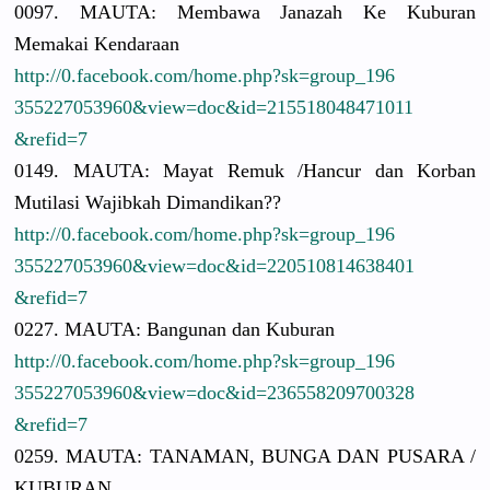
0097. MAUTA: Membawa Janazah Ke Kuburan
Memakai Kendaraan
http://
0.facebook.
com/
home.php?sk
=group_196
3552270539
60&view=do
c&id=21551
8048471011
&refid=7
0149. MAUTA: Mayat Remuk /
Hancur dan Korban
Mutilasi Wajibkah Dimandikan??
http://
0.facebook.
com/
home.php?sk
=group_196
3552270539
60&view=do
c&id=22051
0814638401
&refid=7
0227. MAUTA: Bangunan dan Kuburan
http://
0.facebook.
com/
home.php?sk
=group_196
3552270539
60&view=do
c&id=23655
8209700328
&refid=7
0259. MAUTA: TANAMAN, BUNGA DAN PUSARA /
KUBURAN