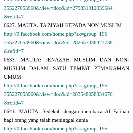
3552270539
60&view=do
c&id=27983
1312039684
&refid=7
0627. MAUTA: TA'ZIYAH KEPADA NON MUSLIM
http://
0.facebook.
com/
home.php?sk
=group_196
3552270539
60&view=do
c&id=28265
7438423738
&refid=7
0633. MAUTA: JENAZAH MUSLIM DAN NON-
MUSLIM
DALAM SATU TEMPAT PEMAKAMAN
UMUM
http://
0.facebook.
com/
home.php?sk
=group_196
3552270539
60&view=do
c&id=28354
8058334676
&refid=7
0641. MAUTA: Sedekah dengan membaca Al Fatihah
bagi orang yang telah meninggal dunia
http://
0.facebook.
com/
home.php?sk
=group_196