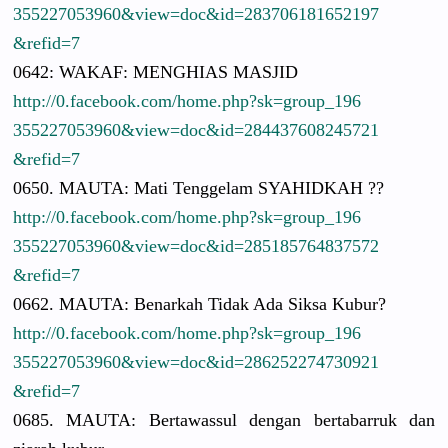
3552270539
60&view=do
c&id=28370
6181652197
&refid=7
0642: WAKAF: MENGHIAS MASJID
http://
0.facebook.
com/
home.php?sk
=group_196
3552270539
60&view=do
c&id=28443
7608245721
&refid=7
0650. MAUTA: Mati Tenggelam SYAHIDKAH ??
http://
0.facebook.
com/
home.php?sk
=group_196
3552270539
60&view=do
c&id=28518
5764837572
&refid=7
0662. MAUTA: Benarkah Tidak Ada Siksa Kubur?
http://
0.facebook.
com/
home.php?sk
=group_196
3552270539
60&view=do
c&id=28625
2274730921
&refid=7
0685. MAUTA: Bertawassu
l dengan bertabarru
k dan