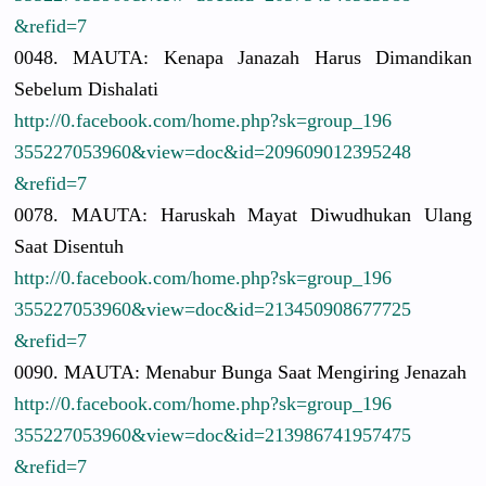
&refid=7
0048. MAUTA: Kenapa Janazah Harus Dimandikan
Sebelum Dishalati
http://
0.facebook.
com/
home.php?sk
=group_196
3552270539
60&view=do
c&id=20960
9012395248
&refid=7
0078. MAUTA: Haruskah Mayat Diwudhukan
Ulang
Saat Disentuh
http://
0.facebook.
com/
home.php?sk
=group_196
3552270539
60&view=do
c&id=21345
0908677725
&refid=7
0090. MAUTA: Menabur Bunga Saat Mengiring Jenazah
http://
0.facebook.
com/
home.php?sk
=group_196
3552270539
60&view=do
c&id=21398
6741957475
&refid=7