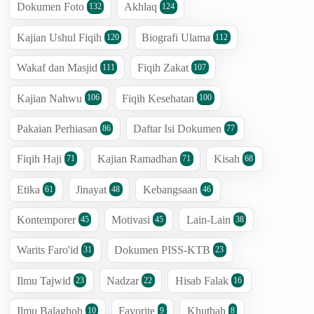
Dokumen Foto
Akhlaq
132
124
Kajian Ushul Fiqih
Biografi Ulama
120
112
Wakaf dan Masjid
Fiqih Zakat
111
107
Kajian Nahwu
Fiqih Kesehatan
106
100
Pakaian Perhiasan
Daftar Isi Dokumen
86
77
Fiqih Haji
Kajian Ramadhan
Kisah
71
71
68
Etika
Jinayat
Kebangsaan
61
48
46
Kontemporer
Motivasi
Lain-Lain
45
45
38
Warits Faro'id
Dokumen PISS-KTB
31
23
Ilmu Tajwid
Nadzar
Hisab Falak
23
22
16
Ilmu Balaghoh
Favorite
Khutbah
10
9
8