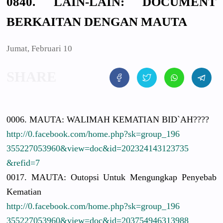
0840. LAIN-LAIN: DOCUMENT
BERKAITAN DENGAN MAUTA
Jumat, Februari 10
0006. MAUTA: WALIMAH KEMATIAN BID`AH????
http://
0.facebook.
com/
home.php?sk
=group_196
3552270539
60&view=do
c&id=20232
4143123735
&refid=7
0017. MAUTA: Outopsi Untuk Mengungkap
Penyebab
Kematian
http://
0.facebook.
com/
home.php?sk
=group_196
3552270539
60&view=do
c&id=20375
4946313988