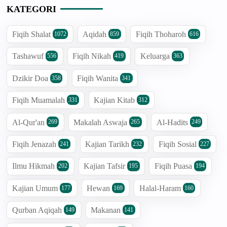
KATEGORI
Fiqih Shalat
Aqidah
Fiqih Thoharoh
1072
859
616
Tashawuf
Fiqih Nikah
Keluarga
556
419
363
Dzikir Doa
Fiqih Wanita
358
341
Fiqih Muamalah
Kajian Kitab
331
312
Al-Qur'an
Makalah Aswaja
Al-Hadits
269
265
249
Fiqih Jenazah
Kajian Tarikh
Fiqih Sosial
241
232
227
Ilmu Hikmah
Kajian Tafsir
Fiqih Puasa
202
195
194
Kajian Umum
Hewan
Halal-Haram
177
169
160
Qurban Aqiqah
Makanan
149
141