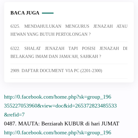
BACA JUGA
6325. MENDAHULUKAN MENGURUS JENAZAH ATAU
HEWAN YANG BUTUH PERTOLONGAN ?
6322. SHALAT JENAZAH TAPI POSISI JENAZAH DI
BELAKANG IMAM DAN JAMA'AH, SAHKAH ?
2909. DAFTAR DOCUMENT VIA PC (2201-2300)
http://
0.facebook.
com/
home.php?sk
=group_196
3552270539
60&view=do
c&id=26537
2823485533
&refid=7
0487. MAUTA: Berziarah KUBUR di hari JUMAT
http://
0.facebook.
com/
home.php?sk
=group_196