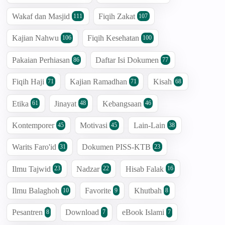
Wakaf dan Masjid
Fiqih Zakat
111
107
Kajian Nahwu
Fiqih Kesehatan
106
100
Pakaian Perhiasan
Daftar Isi Dokumen
86
77
Fiqih Haji
Kajian Ramadhan
Kisah
71
71
68
Etika
Jinayat
Kebangsaan
61
48
46
Kontemporer
Motivasi
Lain-Lain
45
45
38
Warits Faro'id
Dokumen PISS-KTB
31
23
Ilmu Tajwid
Nadzar
Hisab Falak
23
22
16
Ilmu Balaghoh
Favorite
Khutbah
10
9
8
Pesantren
Download
eBook Islami
8
7
7