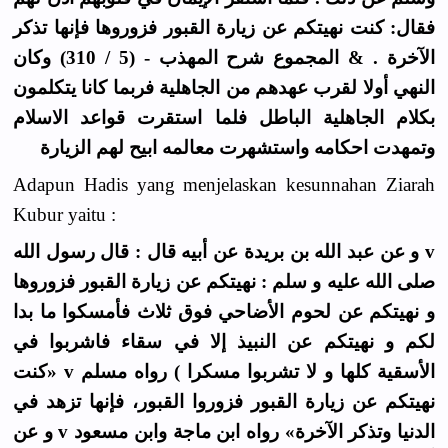
فقال: كنت نهيتكم عن زيارة القبور فزوروها فإنها تذكر
الآخرة . & المجموع شرح المهذب - (5 / 310) وكان
النهي أولا لقرب عهدهم من الجاهلية فربما كانا يتكلمون
بكلام الجاهلية الباطل فلما استقرت قواعد الاسلام
وتمهدت احكامه واستشهرت معالمه ابيح لهم الزيارة
Adapun Hadis yang menjelaskan kesunnahan Ziarah
Kubur yaitu :
v و عن عبد الله بن بريدة عن أبيه قال : قال رسول الله
صلى الله عليه و سلم : نهيتكم عن زيارة القبور فزوروها
و نهيتكم عن لحوم الأضاحي فوق ثلاث فأمسكوا ما بدا
لكم و نهيتكم عن النبيذ إلا في سقاء فاشربوا في
الأسقية كلها و لا تشربوا مسكرا ) رواه مسلم v «كنت
نهيتكم عن زيارة القبور فزوروا القبور، فإنها تزهد في
الدنيا وتذكر الآخرة» رواه ابن ماجة وابن مسعود v و عن