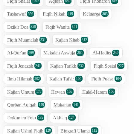
Fiqih Shalat
Aqidah
Fiqih Thoharoh
1072
859
616
Tashawuf
Fiqih Nikah
Keluarga
556
419
363
Dzikir Doa
Fiqih Wanita
358
341
Fiqih Muamalah
Kajian Kitab
331
312
Al-Qur'an
Makalah Aswaja
Al-Hadits
269
265
249
Fiqih Jenazah
Kajian Tarikh
Fiqih Sosial
241
232
227
Ilmu Hikmah
Kajian Tafsir
Fiqih Puasa
202
195
194
Kajian Umum
Hewan
Halal-Haram
177
169
160
Qurban Aqiqah
Makanan
149
141
Dokumen Foto
Akhlaq
132
124
Kajian Ushul Fiqih
Biografi Ulama
120
112