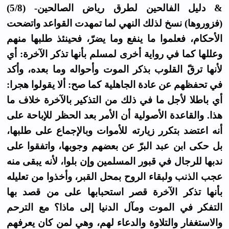
& دليل الفالحين لطرق رياض الصالحين- (5/8)
(فزوروها) نسخ لذلك النهي لما تمهدت القواعد واتضحت
الأحكام، فعلموا ما ينفع وما يضرّ، فحينئذ طلبها منهم
وعللها كما في رواية أخرى لمسلم بأنها تذكر الآخرة: أي
لأنها ترقّ القلوب بذكر الموت وأحواله وما بعده، وأكد
في تحفظهم عن عادة الجاهلية كما صح: ألا يقولوا هجرا:
أي باطلا لأجل ما في ذلك من التذكير بالآخرة خلاف ما
هذا. والقاعدة الأصولية أن الأمر بعد الحظر للإباحة على
أنه اعتضد بتكرر زيارته للأموات وبالإجماع على طلبها،
بل حكى ابن عبد البرّ عن بعضهم وجوبها، واتفقوا على
ندبها للرجال في قبور المسلمين وإن بلوا، لأنه يبقى منه
عجب الذنب ولبقاء الروح بمحل القبر، وأخذوا من تعليله
بأنها تذكر الآخرة قصر استحبابها على من قصد بها
التفكر في الموت ومآل الدنيا إلى ماذا؟ مع الترحم
والاستغفار والتلاوة والدعاء لهم، وهي لمن كان يعرفهم