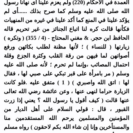
العمدة في الأحكام (220) ولم يعزم علينا أى نهانا رسول
الله صلى الله عليه وسلم كما صرح بذلك ......أى لم
يؤكد علينا في المنع كما أكد علينا في غيره من المنهيات
فكأنها قالت كره لنا اتباع الجنائز من غير تحريم قاله
الحافظ ابن حجر. & مغني المحتاج - (4 / 355) ( وتكره )
زيارتها ( للنساء ) ؛ لأنها مظنة لطلب بكائهن ورفع
أصواتهن لما فيهن من رقة القلب وكثرة الجزع وقلة
احتمال المصائب ،وإنما لم تحرم ؛ لأنه صلى الله عليه
وسلم ( مر بامرأة على قبر تبكي على صبي لها ، فقال
لها : اتق الله واصبري ) ( 1 ) متفق عليه .فلو كانت
الزيارة حراما لنهى عنها ، وعن عائشة رضي الله تعالى
عنها قالت ( كيف أقول يا رسول الله ؟ يعني إذا زرت
القبور ، قال : قولي السلام على أهل الديار من
المؤمنين والمسلمين يرحم الله المستقدمين منا
والمستأخرين وإنا إن شاء الله بكم لاحقون ) رواه مسلم