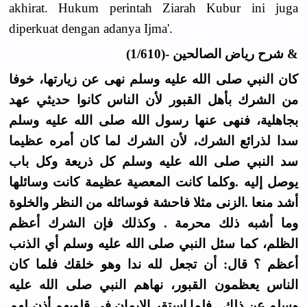
akhirat. Hukum perintah Ziarah Kubur ini juga
diperkuat dengan adanya Ijma'.
& شرح رياض الصالحين -(1/610)
كان النبي صلى الله عليه وسلم نهى عن زيارتها، خوفا
من الشرك بأهل القبور لأن الناس كانوا حديثي عهد
بجاهلية، فنهى عنها رسول الله صلى الله عليه وسلم
سدا لذرائع الشرك، لأن الشرك لما كان أمره عظيما
سد النبي صلى الله عليه وسلم كل ذريعة وكل باب
يوصل إليه .وكلما كانت المعصية عظيمة كانت وسائلها
أشد منعا .الزنى مثلا فاحشة فوسائله من النظر والخلوة
وما أشبه ذلك محرمة . وكذلك فإن الشرك أعظم
الظلم، كما سئل النبي صلى الله عليه وسلم أي الذنب
أعظم ؟ قال: أن تجعل لله ندا وهو خلقك فلما كان
الناس يعظمون القبور، نهاهم النبي صلى الله عليه
وسلم عن ذلك . فلما استقر الإيمان في قلوبهم أذن لهم