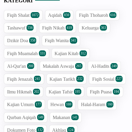
KATEGORI
Fiqih Shalat
Aqidah
Fiqih Thoharoh
1072
859
616
Tashawuf
Fiqih Nikah
Keluarga
556
419
363
Dzikir Doa
Fiqih Wanita
358
341
Fiqih Muamalah
Kajian Kitab
331
312
Al-Qur'an
Makalah Aswaja
Al-Hadits
269
265
249
Fiqih Jenazah
Kajian Tarikh
Fiqih Sosial
241
232
227
Ilmu Hikmah
Kajian Tafsir
Fiqih Puasa
202
195
194
Kajian Umum
Hewan
Halal-Haram
177
169
160
Qurban Aqiqah
Makanan
149
141
Dokumen Foto
Akhlaq
132
124