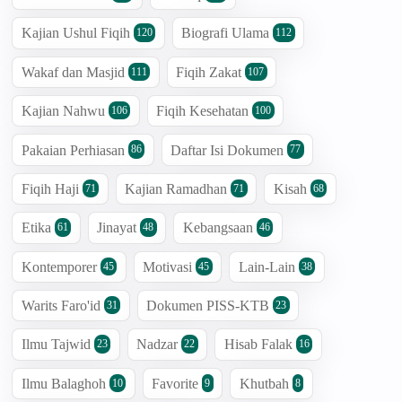
Kajian Ushul Fiqih
Biografi Ulama
120
112
Wakaf dan Masjid
Fiqih Zakat
111
107
Kajian Nahwu
Fiqih Kesehatan
106
100
Pakaian Perhiasan
Daftar Isi Dokumen
86
77
Fiqih Haji
Kajian Ramadhan
Kisah
71
71
68
Etika
Jinayat
Kebangsaan
61
48
46
Kontemporer
Motivasi
Lain-Lain
45
45
38
Warits Faro'id
Dokumen PISS-KTB
31
23
Ilmu Tajwid
Nadzar
Hisab Falak
23
22
16
Ilmu Balaghoh
Favorite
Khutbah
10
9
8