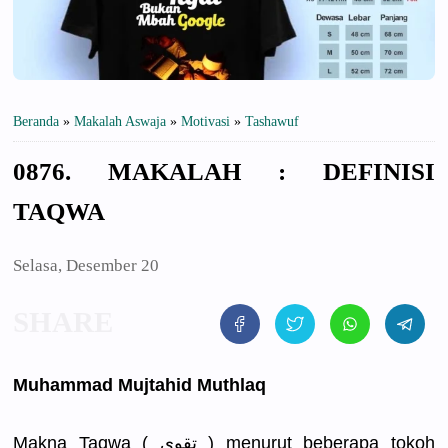
Beranda
»
Makalah Aswaja
»
Motivasi
»
Tashawuf
0876. MAKALAH : DEFINISI
TAQWA
Selasa, Desember 20
Muhammad Mujtahid Muthlaq
Makna Taqwa ( تقوى ) menurut beberapa tokoh