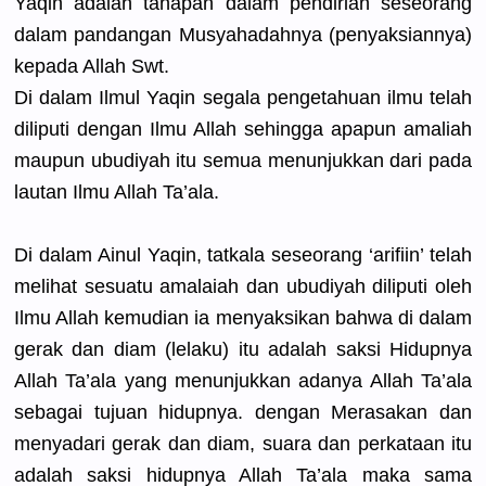
Yaqin adalah tahapan dalam pendirian seseorang
dalam pandangan Musyahadah
nya (penyaksia
nnya)
kepada Allah Swt.
Di dalam Ilmul Yaqin segala pengetahua
n ilmu telah
diliputi dengan Ilmu Allah sehingga apapun amaliah
maupun ubudiyah itu semua menunjukka
n dari pada
lautan Ilmu Allah Ta’ala.
Di dalam Ainul Yaqin, tatkala seseorang ‘arifiin’ telah
melihat sesuatu amalaiah dan ubudiyah diliputi oleh
Ilmu Allah kemudian ia menyaksika
n bahwa di dalam
gerak dan diam (lelaku) itu adalah saksi Hidupnya
Allah Ta’ala yang menunjukka
n adanya Allah Ta’ala
sebagai tujuan hidupnya. dengan Merasakan dan
menyadari gerak dan diam, suara dan perkataan itu
adalah saksi hidupnya Allah Ta’ala maka sama