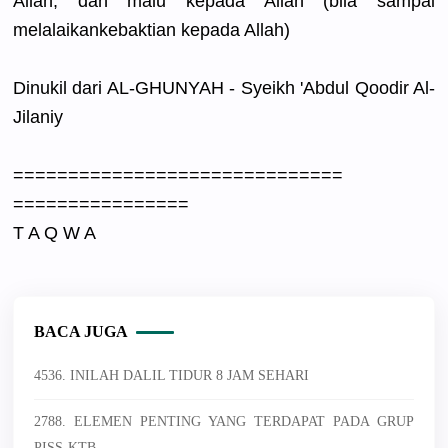
Allah, dan malu kepada Allah (bila sampai
melalaikan
kebaktian kepada Allah)
Dinukil dari AL-GHUNYAH
- Syeikh 'Abdul Qoodir Al-
Jilaniy
==========
==========
==========
==========
======
T A Q W A
BACA JUGA
4536. INILAH DALIL TIDUR 8 JAM SEHARI
2788. ELEMEN PENTING YANG TERDAPAT PADA GRUP
PISS-KTB