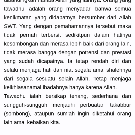
dibandingk
an hamba Allah yang lainnya. Orang yang
tawadhu’ adalah orang menyadari bahwa semua
kenikmatan
yang didapatnya
bersumber dari Allah
SWT. Yang dengan pemahamann
ya tersebut maka
tidak pernah terbersit sedikitpun
dalam hatinya
kesombonga
n dan merasa lebih baik dari orang lain,
tidak merasa bangga dengan potrensi dan prestasi
yang sudah dicapainya
. Ia tetap rendah diri dan
selalu menjaga hati dan niat segala amal shalehnya
dari segala sesuatu selain Allah. Tetap menjaga
keikhlasan
amal ibadahnya hanya karena Allah.
Tawadhu ialah bersikap tenang, sederhana dan
sungguh-su
ngguh menjauhi perbuatan takabbur
(sombong),
ataupun sum’ah ingin diketahui orang
lain amal kebaikan kita.