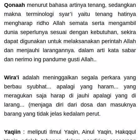
Qonaah
menurut bahasa artinya tenang, sedangkan
makna terminolog
i syar’i yaitu tenang hatinya
mengharap ridho Allah semata serta mengambil
dunia seperlunya
sesuai dengan kebutuhan,
sekira
dapat digunakan untuk melaksanak
an perintah Allah
dan menjauhi laranganny
a. dalam arti kata sabar
dan nerimo ing pandume gusti Allah..
Wira'i
adalah meninggalk
an segala perkara yang
berbau syubhat...
apalagi yang haram... yang
meragukan saja harap di jauhi apalagi yang di
larang... (menjaga diri dari dosa dan masuknya
barang yang tidak jelas kedalam perut.
Yaqiin
: meliputi Ilmul Yaqin, Ainul Yaqin, Hakqqul