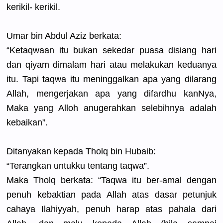
kerikil- kerikil.
Umar bin Abdul Aziz berkata:
“Ketaqwaan
itu bukan sekedar puasa disiang hari
dan qiyam dimalam hari atau melakukan keduanya
itu. Tapi taqwa itu meninggalk
an apa yang dilarang
Allah, mengerjaka
n apa yang difardhu kanNya,
Maka yang Alloh anugerahka
n selebihnya
adalah
kebaikan”.
Ditanyakan
kepada Tholq bin Hubaib:
“Terangkan
untukku tentang taqwa”.
Maka Tholq berkata: “Taqwa itu ber-amal dengan
penuh kebaktian pada Allah atas dasar petunjuk
cahaya Ilahiyyah,
penuh harap atas pahala dari