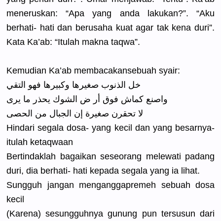
meneruskan
: “Apa yang anda lakukan?”.
“Aku
berhati- hati dan berusaha kuat agar tak kena duri”.
Kata Ka’ab: “Itulah makna taqwa”.
Kemudian Ka’ab membacakan
sebuah syair:
خل الذنوب صغيرها وكبيرها فهو التقي
واصنع كماش فوق أر ض الشوك يحذر ما يرى
لا تحقرن صغيرة إن الجبال من الحصى
Hindari segala dosa- yang kecil dan yang besarnya-
itulah ketaqwaan
Bertindakl
ah bagaikan seseorang melewati padang
duri, dia berhati- hati kepada segala yang ia lihat.
Sungguh jangan menganggap
remeh sebuah dosa
kecil
(Karena) sesungguhn
ya gunung pun tersusun dari