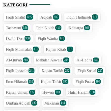
KATEGORI
Fiqih Shalat
Aqidah
Fiqih Thoharoh
1072
859
616
Tashawuf
Fiqih Nikah
Keluarga
556
419
363
Dzikir Doa
Fiqih Wanita
358
341
Fiqih Muamalah
Kajian Kitab
331
312
Al-Qur'an
Makalah Aswaja
Al-Hadits
269
265
249
Fiqih Jenazah
Kajian Tarikh
Fiqih Sosial
241
232
227
Ilmu Hikmah
Kajian Tafsir
Fiqih Puasa
202
195
194
Kajian Umum
Hewan
Halal-Haram
177
169
160
Qurban Aqiqah
Makanan
149
141