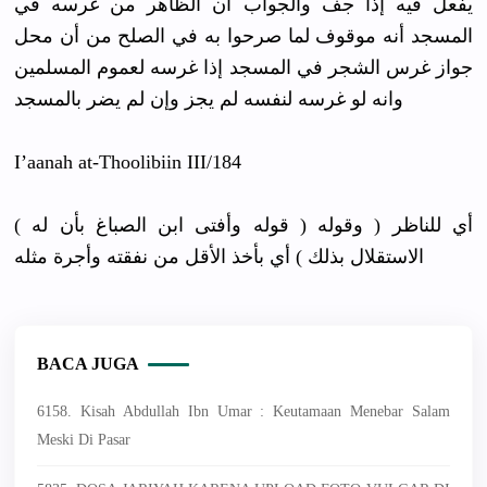
يفعل فيه إذا جف والجواب أن الظاهر من غرسه في
المسجد أنه موقوف لما صرحوا به في الصلح من أن محل
جواز غرس الشجر في المسجد إذا غرسه لعموم المسلمين
وانه لو غرسه لنفسه لم يجز وإن لم يضر بالمسجد
I’aanah at-Thoolib
iin III/184
( قوله وأفتى ابن الصباغ بأن له ) أي للناظر ( وقوله
الاستقلال بذلك ) أي بأخذ الأقل من نفقته وأجرة مثله
BACA JUGA
6158. Kisah Abdullah Ibn Umar : Keutamaan Menebar Salam
Meski Di Pasar