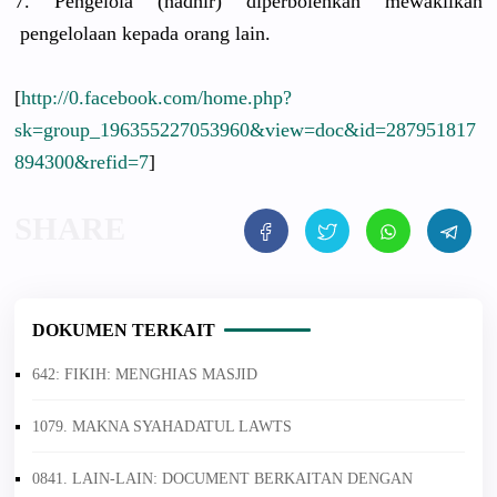
7. Pengelola (nadhir) diperboleh
kan mewakilkan
pengelolaa
n kepada orang lain.
[
http://0.facebook.com/home.php?
sk=group_196355227053960&view=doc&id=287951817
894300&refid=7
]
DOKUMEN TERKAIT
642: FIKIH: MENGHIAS MASJID
1079. MAKNA SYAHADATUL LAWTS
0841. LAIN-LAIN: DOCUMENT BERKAITAN DENGAN