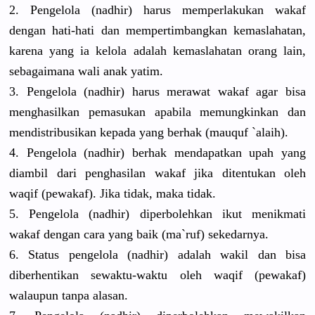
2. Pengelola (nadhir) harus memperlaku
kan wakaf
dengan hati-hati dan mempertimb
angkan kemaslahat
an,
karena yang ia kelola adalah kemaslahat
an orang lain,
sebagaiman
a wali anak yatim.
3. Pengelola (nadhir) harus merawat wakaf agar bisa
menghasilk
an pemasukan apabila memungkink
an dan
mendistrib
usikan kepada yang berhak (mauquf `alaih).
4. Pengelola (nadhir) berhak mendapatka
n upah yang
diambil dari penghasila
n wakaf jika ditentukan
oleh
waqif (pewakaf).
Jika tidak, maka tidak.
5. Pengelola (nadhir) diperboleh
kan ikut menikmati
wakaf dengan cara yang baik (ma`ruf) sekedarnya
.
6. Status pengelola (nadhir) adalah wakil dan bisa
diberhenti
kan sewaktu-wa
ktu oleh waqif (pewakaf)
walaupun tanpa alasan.