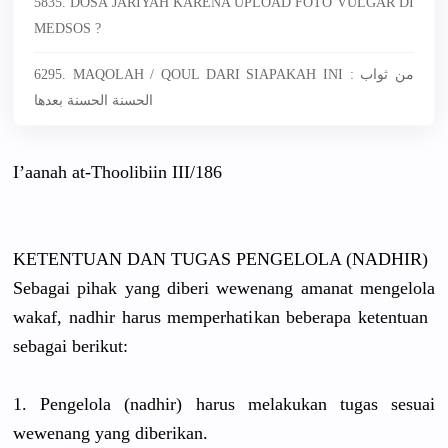
5835. DOSA JARIYAH KARENA UPLOAD FOTO VULGAR DI
MEDSOS ?
6295. MAQOLAH / QOUL DARI SIAPAKAH INI : من ثواب
الحسنة الحسنة بعدها
I’aanah at-Thoolib
iin III/186
KETENTUAN DAN TUGAS PENGELOLA (NADHIR)
Sebagai pihak yang diberi wewenang amanat mengelola
wakaf, nadhir harus memperhati
kan beberapa ketentuan
sebagai berikut:
1. Pengelola (nadhir) harus melakukan tugas sesuai
wewenang yang diberikan.