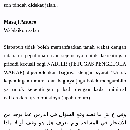
sdh pindah didekat jalan..
Masaji Antoro
Wa'alaikum
salam
Siapapun tidak boleh memanfaatk
an tanah wakaf dengan
ditanami pepohonan dan sejenisnya
untuk kepentinga
n
pribadi kecuali bagi NADHIR (PETUGAS PENGELOLA
WAKAF) diperboleh
kan baginya dengan syarat "Untuk
kepentinga
n umum" dan baginya juga boleh mengambiln
ya untuk kepentinga
n pribadi dengan kadar minimal
nafkah dan ujrah mitsilnya (upah umum)
وفي ع ش ما نصه وقع السؤال في الدرس عما يوجد من
الأشجار في المساجد ولم يعرف هل هو وقف أو لا ماذا