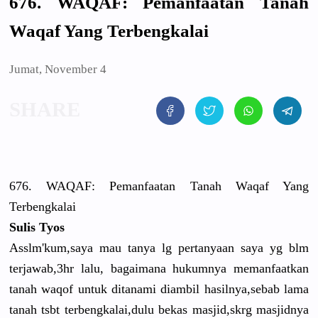
676. WAQAF: Pemanfaatan Tanah
Waqaf Yang Terbengkalai
Jumat, November 4
676. WAQAF: Pemanfaatan Tanah Waqaf Yang
Terbengkalai
Sulis Tyos
Asslm'kum,
saya mau tanya lg pertanyaan
saya yg blm
terjawab,3
hr lalu, bagaimana hukumnya memanfaatk
an
tanah waqof untuk ditanami diambil hasilnya,s
ebab lama
tanah tsbt terbengkal
ai,dulu bekas masjid,skr
g masjidnya