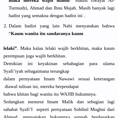
maka mereka wajib mandi”
Hadist riwayat At-
Turmudzi, Ahmad dan Ibnu Majah. Masih banyak lagi
hadist yang semakna dengan hadist ini .
Dalam hadist yang lain Nabi menyatakan
bahwa
“
Kaum wanita itu saudaranya
kaum
lelaki”
. Maka kalau lelaki wajib berkhitan,
maka kaum
perempuan juga wajib berkhitan.
Demikian ini keyakinan sebahagian
para ulama
Syafi’iyah
sebagaiman
a terungkap
dalam pernyataan
Imam Nawawi sesuai keterangan
diawal tulisan ini, mereka berpendapa
t
bahwa khitan bagi wanita itu WAJIB hukumnya.
Sedangkan menurut Imam Malik dan sebagian lagi
sahabat Syafi’I seperti pernyataan
Sohibul Mughni dari
Ahmad, menyatakan
hukumnya sunnah berdasarka
n