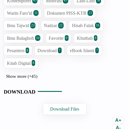
Kontemporer
Motivasi
Lain-Lain
45
45
38
Warits Faro'id
Dokumen PISS-KTB
31
23
Ilmu Tajwid
Nadzar
Hisab Falak
23
22
16
Ilmu Balaghoh
Favorite
Khutbah
10
9
8
Pesantren
Download
eBook Islami
8
7
7
Kitab Digital
6
Show more (+45)
DOWNLOAD
Download Files