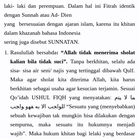
laki- laki dan perempuan.
Dalam hal ini Fitrah identik
dengan Sunnah atau Ad- Dien
yang bersesuai
an dengan ajaran islam, karena itu khitan
dalam khazanah bahasa Indonesia
sering juga disebut SUNNATAN.
Rasulullah
bersabda
: “Allah tidak menerima sholat
kalian bila tidak suci”.
Tanpa berkhitan,
selalu ada
sisa- sisa air seni/ najis yang tertinggal
dibawah Qulf.
Maka agar sholat kita diterima Allah, kita harus
berkhitan sebagai usaha agar kesucian terjamin. Sesuai
Qo’idah USHUL FIQH yang menyatakan
:
ﻤﺎ ﻻ ﻴﺘﻡ
ﺍﻠﻮﺍﺠﺐ ﺍﻻ ﺑﻪ ﻔﻬﻭ ﻮﺍﺠﺐ
“Sesuatu yang (menyebabk
an)
sebuah kewajiban tak mungkin bisa dilakukan dengan
sempurna, maka sesuatu itu hukumnya menjadi
wajib”. Maka hukum khitan bagi lelaki yang berdasar