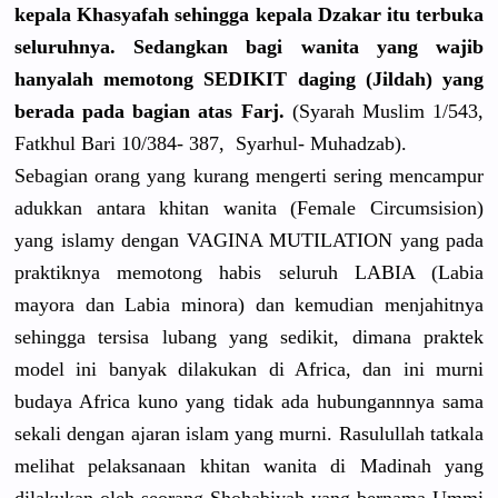
kepala Khasyafah sehingga kepala Dzakar itu terbuka
seluruhnya
. Sedangkan bagi wanita yang wajib
hanyalah memotong SEDIKIT daging (Jildah) yang
berada pada bagian atas Farj.
(Syarah Muslim 1/543,
Fatkhul Bari 10/384- 387, Syarhul- Muhadzab).
Sebagian orang yang kurang mengerti sering mencampur
adukkan antara khitan wanita (Female Circumsisi
on)
yang islamy dengan VAGINA MUTILATION
yang pada
praktiknya
memotong habis seluruh LABIA (Labia
mayora dan Labia minora) dan kemudian menjahitny
a
sehingga tersisa lubang yang sedikit, dimana praktek
model ini banyak dilakukan di Africa, dan ini murni
budaya Africa kuno yang tidak ada hubungannn
ya sama
sekali dengan ajaran islam yang murni. Rasulullah
tatkala
melihat pelaksanaa
n khitan wanita di Madinah yang