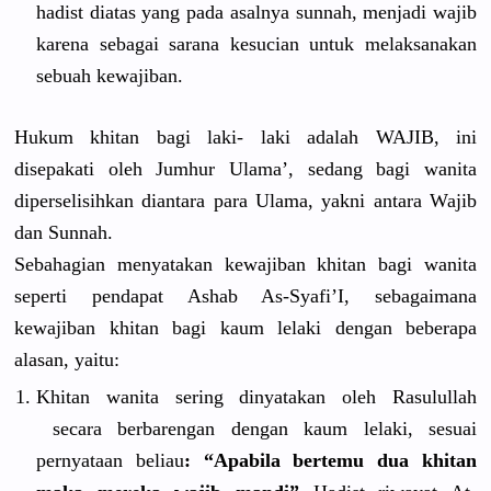
hadist diatas yang pada asalnya sunnah, menjadi wajib
karena sebagai sarana kesucian untuk melaksanak
an
sebuah kewajiban.
Hukum khitan bagi laki- laki adalah WAJIB, ini
disepakati
oleh Jumhur Ulama’, sedang bagi wanita
diperselis
ihkan diantara para Ulama, yakni antara Wajib
dan Sunnah.
Sebahagian
menyatakan
kewajiban khitan bagi wanita
seperti pendapat Ashab As-Syafi’I
, sebagaiman
a
kewajiban khitan bagi kaum lelaki dengan beberapa
alasan, yaitu:
Khitan wanita sering dinyatakan
oleh Rasulullah
secara berbarenga
n dengan kaum lelaki, sesuai
pernyataan
beliau
: “Apabila bertemu dua khitan