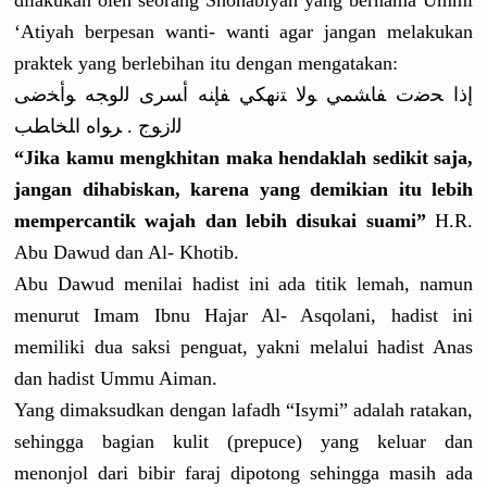
dilakukan oleh seorang Shohabiyah
yang bernama Ummi
‘Atiyah berpesan wanti- wanti agar jangan melakukan
praktek yang berlebihan
itu dengan mengatakan
:
ﺇﺫﺍ ﺤﺿﺕ ﻔﺎﺸﻤﻲ ﻮﻻ ﺘﻧﻬﻜﻲ ﻔﺈﻨﻪ ﺃﺴﺮﻯ ﻟﻟﻮﺠﻪ ﻮﺃﺨﺿﻰ
ﻟﻟﺯﻮﺝ . ﺮﻮﺍﻩ ﺍﻠﺨﺎﻄﺐ
“Jika kamu mengkhitan
maka hendaklah sedikit saja,
jangan dihabiskan
, karena yang demikian itu lebih
mempercant
ik wajah dan lebih disukai suami”
H.R.
Abu Dawud dan Al- Khotib.
Abu Dawud menilai hadist ini ada titik lemah, namun
menurut Imam Ibnu Hajar Al- Asqolani, hadist ini
memiliki dua saksi penguat, yakni melalui hadist Anas
dan hadist Ummu Aiman.
Yang dimaksudka
n dengan lafadh “Isymi” adalah ratakan,
sehingga bagian kulit (prepuce) yang keluar dan
menonjol dari bibir faraj dipotong sehingga masih ada