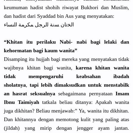
keumuman hadist shohih riwayat Bukhori dan Muslim,
dan hadist dari Syaddad bin Aus yang menyatakan
:
ﺍﻟﺨﺗﺎﻥ ﺴﻧﺔ ﻟﻟﺮﺠﻞ ﻤﻜﺮﻤﺔ ﻟﻟﻨﺴﺎﺀ
“Khitan itu perilaku Nabi- nabi bagi lelaki dan
kehormatan
bagi kaum wanita”
Disamping itu hujjah bagi mereka yang menyatakan
tidak
wajibnya khitan bagi wanita,
karena khitan wanita
tidak mempengaru
hi keabsahan ibadah
sholatnya
,
tapi lebih dimaksudka
n untuk menstabilk
an hasrat seksualnya
sebagaima
na pernyataan
Imam
Ibnu Taimiyah
tatkala beliau ditanya: Apakah wanita
juga dikhitan? Beliau menjawab:”
Ya, wanita itu dikhitan.
Dan khitannya dengan memotong kulit yang paling atas
(jildah) yang mirip dengan jengger ayam jantan.