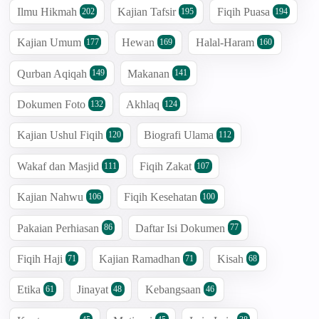
Ilmu Hikmah
Kajian Tafsir
Fiqih Puasa
202
195
194
Kajian Umum
Hewan
Halal-Haram
177
169
160
Qurban Aqiqah
Makanan
149
141
Dokumen Foto
Akhlaq
132
124
Kajian Ushul Fiqih
Biografi Ulama
120
112
Wakaf dan Masjid
Fiqih Zakat
111
107
Kajian Nahwu
Fiqih Kesehatan
106
100
Pakaian Perhiasan
Daftar Isi Dokumen
86
77
Fiqih Haji
Kajian Ramadhan
Kisah
71
71
68
Etika
Jinayat
Kebangsaan
61
48
46