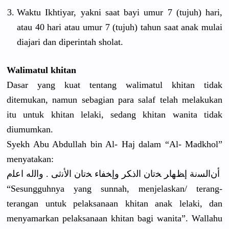
Waktu Ikhtiyar, yakni saat bayi umur 7 (tujuh) hari,
atau 40 hari atau umur 7 (tujuh) tahun saat anak mulai
diajari dan diperintah
sholat.
Walimatul khitan
Dasar yang kuat tentang walimatul khitan tidak
ditemukan,
namun sebagian para salaf telah melakukan
itu untuk khitan lelaki, sedang khitan wanita tidak
diumumkan.
Syekh Abu Abdullah bin Al- Haj dalam “Al- Madkhol”
menyatakan
:
ﺃﻥﺍﻟﺴﻧﺔ ﺇﻆﻬﺎﺮ ﺨﺗﺎﻥ ﺍﻟﺫﻜﺮ ﻭﺇﺨﻔﺎﺀ ﺨﺗﺎﻥ ﺍﻷﻧﺛﻰ . ﻭﺍﻟﻟﻪ ﺍﻋﻠﻡ
“Sesungguh
nya yang sunnah, menjelaska
n/ terang-
terangan untuk pelaksanaa
n khitan anak lelaki, dan
menyamarka
n pelaksanaa
n khitan bagi wanita”. Wallahu