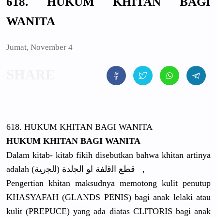
618. HUKUM KHITAN BAGI
WANITA
Jumat, November 4
618. HUKUM KHITAN BAGI WANITA
HUKUM KHITAN BAGI WANITA
Dalam kitab- kitab fikih disebutkan
bahwa khitan artinya
adalah
ﻗﻄﻊ ﺍﻟﻗﻟﻔﺔ ﺍﻮ ﺍﻟﺠﻟﺪﺓ (ﻟﻟﺠﺭﻴﺔ)
,
Pengertian
khitan maksudnya memotong kulit penutup
KHASYAFAH (GLANDS PENIS) bagi anak lelaki atau
kulit (PREPUCE) yang ada diatas CLITORIS bagi anak