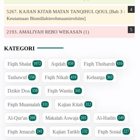
5267. KAJIAN KITAB MATAN TANQIHUL QOUL [Bab 3 :
Keutamaan Bismillahirrohmaanirrohiim]
2193. AMALIYAH REBO WEKASAN (1)
KATEGORI
Fiqih Shalat
Aqidah
Fiqih Thoharoh
1072
859
616
Tashawuf
Fiqih Nikah
Keluarga
556
419
363
Dzikir Doa
Fiqih Wanita
358
341
Fiqih Muamalah
Kajian Kitab
331
312
Al-Qur'an
Makalah Aswaja
Al-Hadits
269
265
249
Fiqih Jenazah
Kajian Tarikh
Fiqih Sosial
241
232
227