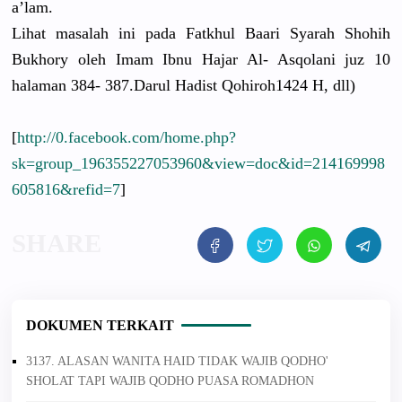
a’lam.
Lihat masalah ini pada Fatkhul Baari Syarah Shohih
Bukhory oleh Imam Ibnu Hajar Al- Asqolani juz 10
halaman 384- 387.Darul Hadist Qohiroh142
4 H, dll)
[
http://0.facebook.com/home.php?
sk=group_196355227053960&view=doc&id=214169998
605816&refid=7
]
DOKUMEN TERKAIT
3137. ALASAN WANITA HAID TIDAK WAJIB QODHO'
SHOLAT TAPI WAJIB QODHO PUASA ROMADHON