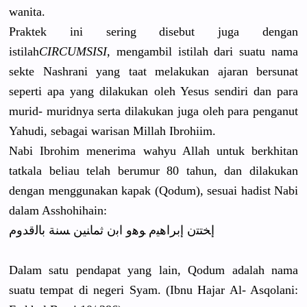
wanita.
Praktek ini sering disebut juga dengan
istilah
CIRCUMSISI
, mengambil istilah dari suatu nama
sekte Nashrani yang taat melakukan ajaran bersunat
seperti apa yang dilakukan oleh Yesus sendiri dan para
murid- muridnya serta dilakukan juga oleh para penganut
Yahudi, sebagai warisan Millah Ibrohiim.
Nabi Ibrohim menerima wahyu Allah untuk berkhitan
tatkala beliau telah berumur 80 tahun, dan dilakukan
dengan menggunaka
n kapak (Qodum), sesuai hadist Nabi
dalam Asshohihai
n:
ﺇﺨﺘﺘﻥ ﺇﺑﺮﺍﻫﻴﻡ ﻮﻫﻭ ﺍﺑﻥ ﺛﻤﺎﻨﻴﻦ ﺴﻨﺔ ﺑﺎﻟﻗﺪﻭﻡ
Dalam satu pendapat yang lain, Qodum adalah nama
suatu tempat di negeri Syam. (Ibnu Hajar Al- Asqolani: